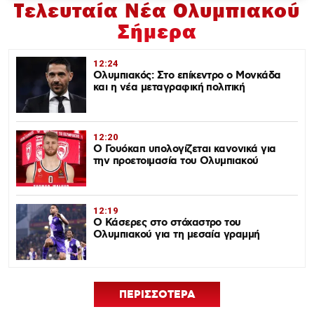
Τελευταία Νέα Ολυμπιακού
Σήμερα
12:24
Ολυμπιακός: Στο επίκεντρο ο Μονκάδα
και η νέα μεταγραφική πολιτική
12:20
Ο Γουόκαπ υπολογίζεται κανονικά για
την προετοιμασία του Ολυμπιακού
12:19
Ο Κάσερες στο στόχαστρο του
Ολυμπιακού για τη μεσαία γραμμή
ΠΕΡΙΣΣΟΤΕΡΑ