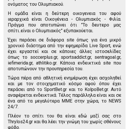
ονόματος του Ολυμπιακού.
Η ομάδα είναι η δεύτερη οικογενεια του αφού
ιεραρχικά είναι Οικογένεια - Ολυμπιακός - Φιλία.
Πράγμα που αποτυπώνει ότι "Το δευτερο μας
σπίτι..είναι ο Ολυμπιακός" εξυπακούεται.
Έχει περάσει σε διάφορα site όπως για ένα μικρό
χρονικό διάστημα από την εφημερίδα Live Sport, ενώ
έχει εργαστεί και σε κάποιες άλλες ιστοσελίδες
όπως το soccerplus.gr, sportsaddict.gr, sentragoal.gr,
iefimerida.gr, athlitiko.gr. Κάποια ενδεικτικά site που
αποτυπώνουν την προυπηρεσία του.
Τώρα πέρα από αθλητική ενημέρωση έχει ασχοληθεί
και με τον στοιχηματικό κόσμο αφού όπου έχει
περάσει από το SportBet.gr και το KolpoBet.gr. Αυτό
αναφέρεται ενδεικτικά. Τέλος παράλληλα είναι και σε
ένα από τα μεγαλύτερα ΜΜΕ στην χώρα, το NEWS
24/7.
Πλέον το σπίτι του θα είναι εδώ μαζί σας στο
Thrylos24.gr και θα λέει την γνώμη του χωρίς σθένους
φόβο.