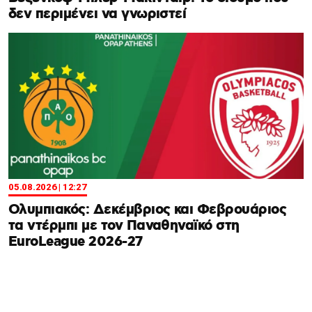
δεν περιμένει να γνωριστεί
05.08.2026 | 12:27
Ολυμπιακός: Δεκέμβριος και Φεβρουάριος
τα ντέρμπι με τον Παναθηναϊκό στη
EuroLeague 2026-27