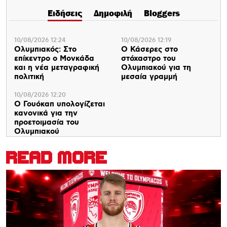
Ειδήσεις
Δημοφιλή
Bloggers
10/08/2026 12:24
10/08/2026 12:19
Ολυμπιακός: Στο
Ο Κάσερες στο
επίκεντρο ο Μονκάδα
στόχαστρο του
και η νέα μεταγραφική
Ολυμπιακού για τη
πολιτική
μεσαία γραμμή
10/08/2026 12:20
Ο Γουόκαπ υπολογίζεται
κανονικά για την
προετοιμασία του
Ολυμπιακού
READ MORE