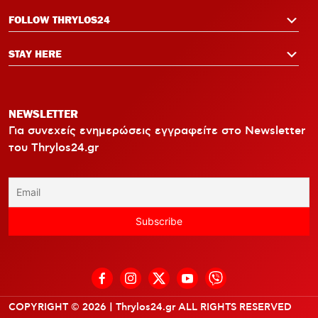
FOLLOW THRYLOS24
STAY HERE
NEWSLETTER
Για συνεχείς ενημερώσεις εγγραφείτε στο Newsletter
του Thrylos24.gr
COPYRIGHT © 2026 | Thrylos24.gr ALL RIGHTS RESERVED