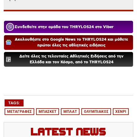
Συνδεθείτε στην ομάδα του THRYLOS24 στο Viber
Ακολουθήστε στο Google News το THRYLOS24 και μάθετε
πρώτοι όλες τις αθλητικές ειδήσεις
Δείτε όλες τις τελευταίες Αθλητικές Ειδήσεις από την
Ελλάδα και τον Κόσμο, από το THRYLOS24
TAGS:
ΜΕΤΑΓΡΑΦΕΣ
ΜΠΑΣΚΕΤ
ΜΠΛΑΤ
ΟΛΥΜΠΙΑΚΟΣ
ΧΕΝΡΙ
Latest News