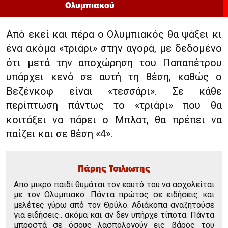
Ολυμπιακού
Από εκεί και πέρα ο Ολυμπιακός θα ψάξει κι
ένα ακόμα «τριάρι» στην αγορά, με δεδομένο
ότι μετά την αποχώρηση του Παπαπέτρου
υπάρχει κενό σε αυτή τη θέση, καθώς ο
Βεζένκοφ είναι «τεσσάρι». Σε κάθε
περίπτωση πάντως το «τριάρι» που θα
κοιτάξει να πάρει ο Μπλατ, θα πρέπει να
παίζει και σε θέση «4».
Πάρης Τσιλιωτης
Από μικρό παιδί θυμάται τον εαυτό του να ασχολείται
με τον Ολυμπιακό. Πάντα πρώτος σε ειδήσεις και
μελέτες γύρω από τον Θρύλο. Αδιάκοπα αναζητούσε
για ειδήσεις.. ακόμα και αν δεν υπήρχε τίποτα. Πάντα
μπροστά σε όσους λασπολογούν εις βάρος του