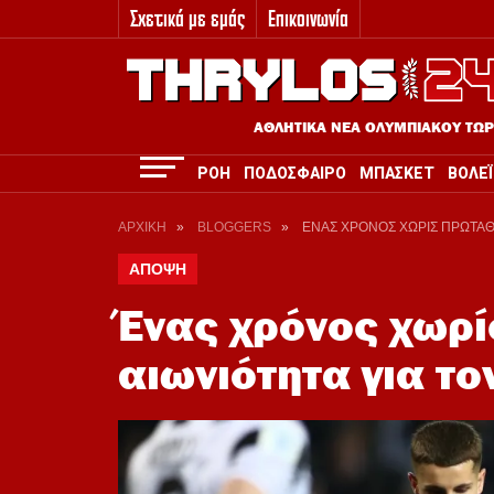
Σχετικά με εμάς
Επικοινωνία
3
ΑΘΛΗΤΙΚΑ ΝΕΑ ΟΛΥΜΠΙΑΚΟΥ ΤΩ
ΡΟΗ
ΠΟΔΟΣΦΑΙΡΟ
ΜΠΑΣΚΕΤ
ΒΟΛΕΪ
ΑΡΧΙΚΗ
»
BLOGGERS
»
ΕΝΑΣ ΧΡΟΝΟΣ ΧΩΡΙΣ ΠΡΩΤΑΘΛ
ΑΠΟΨΗ
Ένας χρόνος χωρί
αιωνιότητα για τ