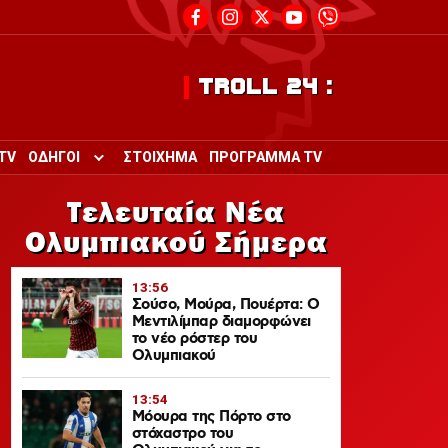
TROLL 24 :
TV
ΟΔΗΓΟΙ
ΣΤΟΙΧΗΜΑ
ΠΡΟΓΡΑΜΜΑ TV
Toggle submenu for ΟΔΗΓΟΙ
Τελευταία Νέα
Ολυμπιακού Σήμερα
13:56
Σούσο, Μούρα, Πουέρτα: Ο
Μεντιλίμπαρ διαμορφώνει
το νέο ρόστερ του
Ολυμπιακού
13:54
Μόουρα της Πόρτο στο
στόχαστρο του