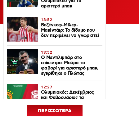
Ολυμπιακού για το
αριστερό μπακ
13:52
Βεζένκοφ-Μίλερ-
ΜακΙντάιρ: Το δίδυμο που
δεν περιμένει να γνωριστεί
13:52
Ο Μεντιλιμπάρ στο
επίκεντρο: Μούρα το
φαβορί για αριστερό μπακ,
εγκρίθηκε ο Πλώτας
12:27
Ολυμπιακός: Δεκέμβριος
και Φεβρουάριος τα
ντέρμπι με τον
Παναθηναϊκό στη
ΠΕΡΙΣΣΟΤΕΡΑ
EuroLeague 2026-27
12:24
Euroleague Basketball+: Το
ψηφιακό σπίτι του