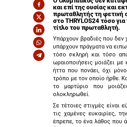
Ο Ολυμπιακός δεν κατάφε
και επί της ουσίας και ε
πρωταθλητής τη φετινή σ
στο THRYLOS24 τόσο για 
τίτλο του πρωταθλητή.
Υπάρχουν βραδιές που δεν χ
υπάρχουν πράγματα να ειπωθ
τόσο σκληρή και τόσο απο
ωραιοποιήσεις μοιάζει με 
ήττα που πονάει, όχι μόν
τρόπο με τον οποίο ήρθε. Κα
το μαρτύριο που μοιάζε
ολοκληρωθεί.
Σε τέτοιες στιγμές είναι ε
τις χαμένες ευκαιρίες, τ
έπρεπε, το ένα λάθος που 