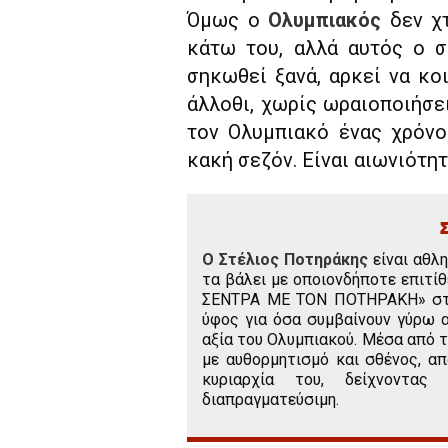
Όμως ο
Ολυμπιακός
δεν χτ
κάτω του, αλλά αυτός ο σ
σηκωθεί ξανά, αρκεί να κο
άλλοθι, χωρίς ωραιοποιήσει
τον Ολυμπιακό ένας χρόνο
κακή σεζόν. Είναι αιωνιότητ
Ο Στέλιος Ποτηράκης
είναι αθλ
τα βάλει με οποιονδήποτε επιτί
ΣΕΝΤΡΑ ΜΕ ΤΟΝ ΠΟΤΗΡΑΚΗ» στο 
ύφος για όσα συμβαίνουν γύρω α
αξία του Ολυμπιακού. Μέσα από τ
με αυθορμητισμό και σθένος, α
κυριαρχία του, δείχνοντας
διαπραγματεύσιμη.