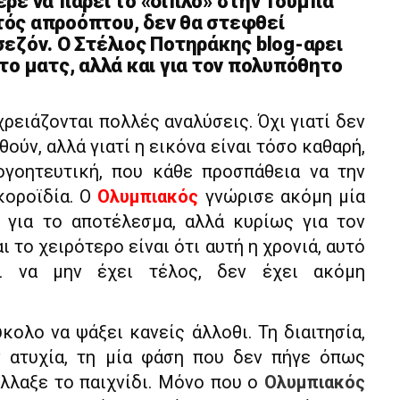
ρε να πάρει το «διπλό» στην Τούμπα
κτός απροόπτου, δεν θα στεφθεί
εζόν. Ο Στέλιος Ποτηράκης blog-αρει
το ματς, αλλά και για τον πολυπόθητο
ρειάζονται πολλές αναλύσεις. Όχι γιατί δεν
ούν, αλλά γιατί η εικόνα είναι τόσο καθαρή,
γοητευτική, που κάθε προσπάθεια να την
κοροϊδία. Ο
Ολυμπιακός
γνώρισε ακόμη μία
ο για το αποτέλεσμα, αλλά κυρίως για τον
ι το χειρότερο είναι ότι αυτή η χρονιά, αυτό
ι να μην έχει τέλος, δεν έχει ακόμη
ύκολο να ψάξει κανείς άλλοθι. Τη διαιτησία,
ην ατυχία, τη μία φάση που δεν πήγε όπως
άλλαξε το παιχνίδι. Μόνο που ο
Ολυμπιακός