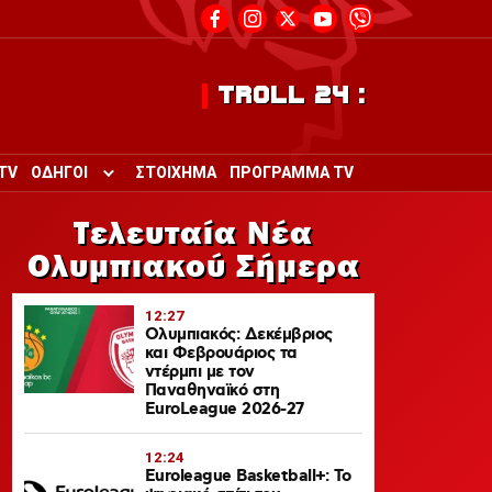
TROLL 24 :
TV
ΟΔΗΓΟΙ
ΣΤΟΙΧΗΜΑ
ΠΡΟΓΡΑΜΜΑ TV
Toggle submenu for ΟΔΗΓΟΙ
Τελευταία Νέα
Ολυμπιακού Σήμερα
12:27
Ολυμπιακός: Δεκέμβριος
και Φεβρουάριος τα
ντέρμπι με τον
Παναθηναϊκό στη
EuroLeague 2026-27
12:24
Euroleague Basketball+: Το