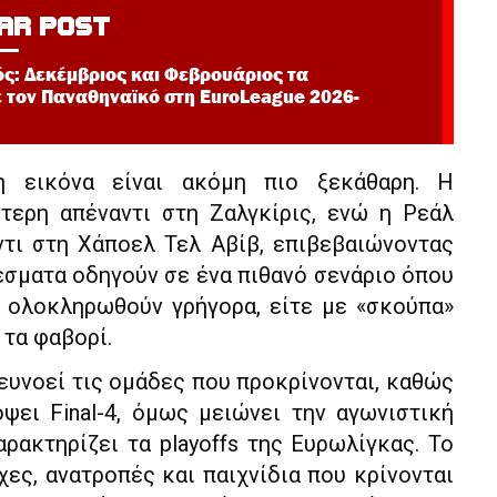
AR POST
ς: Δεκέμβριος και Φεβρουάριος τα
ε τον Παναθηναϊκό στη EuroLeague 2026-
 η εικόνα είναι ακόμη πιο ξεκάθαρη. Η
τερη απέναντι στη Ζαλγκίρις, ενώ η Ρεάλ
ντι στη Χάποελ Τελ Αβίβ, επιβεβαιώνοντας
έσματα οδηγούν σε ένα πιθανό σενάριο όπου
α ολοκληρωθούν γρήγορα, είτε με «σκούπα»
 τα φαβορί.
ευνοεί τις ομάδες που προκρίνονται, καθώς
ψει Final-4, όμως μειώνει την αγωνιστική
ρακτηρίζει τα playoffs της Ευρωλίγκας. Το
ες, ανατροπές και παιχνίδια που κρίνονται