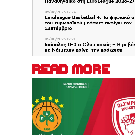
Παναθηναϊκό στη EuroLeague 2026-27
05/08/2026 12:24
Euroleague Basketball+: Το ψηφιακό σ
του ευρωπαϊκού μπάσκετ ανοίγει τον
Σεπτέμβριο
05/08/2026 12:21
Ισόπαλος 0-0 ο Ολυμπιακός – Η ρεβά
με Νάιμεχεν κρίνει την πρόκριση
READ MORE