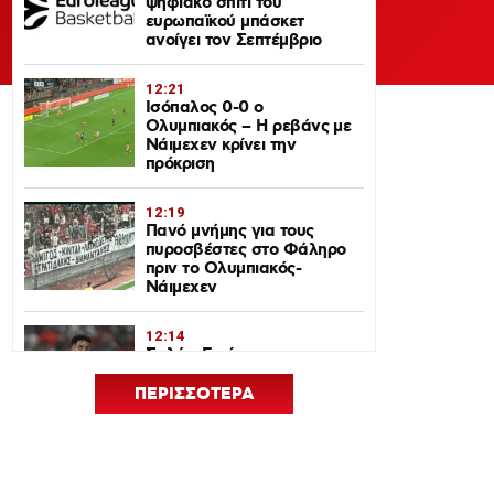
ψηφιακό σπίτι του
ευρωπαϊκού μπάσκετ
ανοίγει τον Σεπτέμβριο
12:21
Ισόπαλος 0-0 ο
Ολυμπιακός – Η ρεβάνς με
Νάιμεχεν κρίνει την
πρόκριση
12:19
Πανό μνήμης για τους
πυροσβέστες στο Φάληρο
πριν το Ολυμπιακός-
Νάιμεχεν
12:14
Σαλάχ-Εντίν στον
Ολυμπιακό: Επικοινώνησε
με Ελ Κααμπί και
ΠΕΡΙΣΣΟΤΕΡΑ
Μεντιλίμπαρ
12:33
Ολυμπιακός: Ρεκόρ