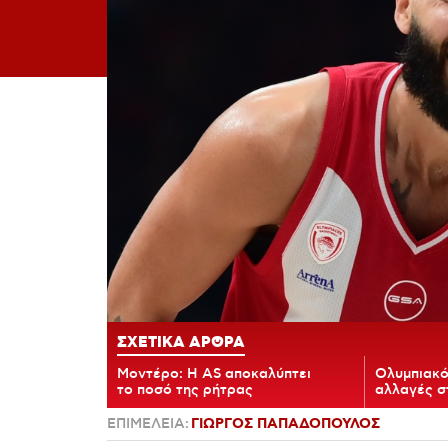
ΣΧΕΤΙΚΑ ΑΡΘΡΑ
Μοντέρο: Η AS αποκαλύπτει
Ολυμπιακό
το ποσό της ρήτρας
αλλαγές σ
ΕΠΙΜΕΛΕΙΑ:
ΓΙΩΡΓΟΣ ΠΑΠΑΔΟΠΟΥΛΟΣ