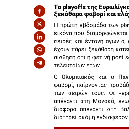
Τα playoffs της Ευρωλίγκ
ξεκάθαρα φαβορί και ελά
Η πρώτη εβδομάδα των pla
εικόνα που διαμορφώνεται 
σειρές και έντονη αγωνία,
έχουν πάρει ξεκάθαρη κατε
αίσθηση ότι η φετινή post 
τελευταίων ετών.
Ο
Ολυμπιακός
και ο
Παν
φαβορί, παίρνοντας προβάδ
των σειρών τους. Οι «ερ
απέναντι στη Μονακό, ενώ
διαφορά απέναντι στη Βαλ
διατηρεί ακόμη ενδιαφέρον.