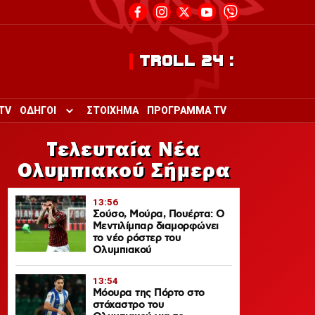
TROLL 24 :
TV
ΟΔΗΓΟΙ
ΣΤΟΙΧΗΜΑ
ΠΡΟΓΡΑΜΜΑ TV
Toggle submenu for ΟΔΗΓΟΙ
Τελευταία Νέα
Ολυμπιακού Σήμερα
13:56
Σούσο, Μούρα, Πουέρτα: Ο
Μεντιλίμπαρ διαμορφώνει
το νέο ρόστερ του
Ολυμπιακού
13:54
Μόουρα της Πόρτο στο
στόχαστρο του