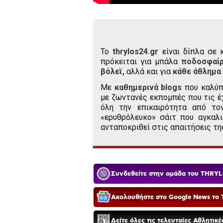
To
thrylos24.gr
είναι δίπλα σε 
πρόκειται για μπάλα
ποδοσφαί
βόλεϊ,
αλλά και για
κάθε άθλημα
Με
καθημερινά blogs
που καλύπ
με ζωντανές εκπομπές που τις έ
όλη την επικαιρότητα από το
«ερυθρόλευκο» σάιτ που αγκαλι
ανταποκριθεί στις απαιτήσεις τη
Συνδεθείτε στην ομάδα του THRYL
Ακολουθήστε στο Google News το T
Δείτε όλες τις τελευταίες Αθλητικ