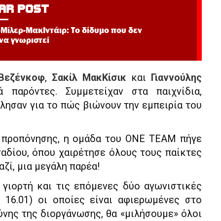
AR POST
Μίλερ-ΜακΙντάιρ: Το δίδυμο που δεν
 να γνωριστεί
Βεζένκοφ
,
Σακίλ ΜακΚίσικ
και
Γιαννούλης
παρόντες. Συμμετείχαν στα παιχνίδια,
λησαν για το πώς βιώνουν την εμπειρία του
 προπόνησης, η ομάδα του ONE TEAM πήγε
ταδίου, όπου χαιρέτησε όλους τους παίκτες
αζί, μια μεγάλη παρέα!
γιορτή και τις επόμενες δύο αγωνιστικές
ι 16.01) οι οποίες είναι αφιερωμένες στο
νης της διοργάνωσης, θα «μιλήσουμε» όλοι