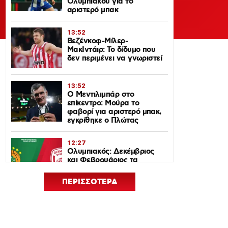
Ολυμπιακού για το
αριστερό μπακ
13:52
Βεζένκοφ-Μίλερ-
ΜακΙντάιρ: Το δίδυμο που
δεν περιμένει να γνωριστεί
13:52
Ο Μεντιλιμπάρ στο
επίκεντρο: Μούρα το
φαβορί για αριστερό μπακ,
εγκρίθηκε ο Πλώτας
12:27
Ολυμπιακός: Δεκέμβριος
και Φεβρουάριος τα
ντέρμπι με τον
Παναθηναϊκό στη
ΠΕΡΙΣΣΟΤΕΡΑ
EuroLeague 2026-27
12:24
Euroleague Basketball+: Το
ψηφιακό σπίτι του