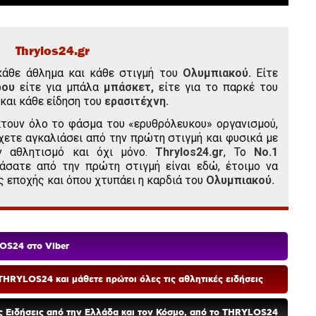
Thrylos24.gr
κάθε άθλημα και κάθε στιγμή του
Ολυμπιακού.
Είτε
ρου
είτε για μπάλα
μπάσκετ,
είτε για το παρκέ του
και κάθε είδηση του
ερασιτέχνη.
τουν όλο το φάσμα του «ερυθρόλευκου» οργανισμού,
χετε αγκαλιάσει από την πρώτη στιγμή και φυσικά με
ν αθλητισμό και όχι μόνο.
Thrylos24.gr
, Το
Νο.1
άσατε από την πρώτη στιγμή είναι εδώ, έτοιμο να
ς εποχής και όπου χτυπάει η καρδιά του
Ολυμπιακού.
OS24 στο Viber
HRYLOS24 και μάθετε πρώτοι όλες τις αθλητικές ειδήσεις
ές Ειδήσεις από την Ελλάδα και τον Κόσμο, από το THRYLOS24