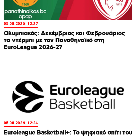
05.08.2026 | 12:27
Ολυμπιακός: Δεκέμβριος και Φεβρουάριος
τα ντέρμπι με τον Παναθηναϊκό στη
EuroLeague 2026-27
05.08.2026 | 12:24
Euroleague Basketball+: Το ψηφιακό σπίτι του