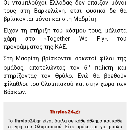
Οι νταμπλούχοι Ελλάδας δεν έπαιξαν μόνοι
τους στη Βαρκελώνη, έτσι φυσικά δε θα
βρίσκονται μόνοι και στη Μαδρίτη.
Είχαν τη στήριξη του κόσμου τους, μάλιστα
χάρη στο «Together We Fly», του
προγράμματος της ΚΑΕ.
Στη Μαδρίτη βρίσκονται αρκετοί φίλοι της
ο
ομάδας, αποτελώντας τον 6
παίκτη και
στηρίζοντας τον Θρύλο. Ενώ θα βρεθούν
φίλαθλοι του Ολυμπιακού και στην χώρα των
Βάσκων.
Thrylos24.gr
To
thrylos24.gr
είναι δίπλα σε κάθε άθλημα και κάθε
στιγμή του
Ολυμπιακού.
Είτε πρόκειται για μπάλα