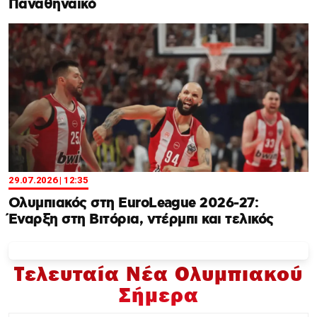
Παναθηναϊκό
29.07.2026 | 12:35
Ολυμπιακός στη EuroLeague 2026-27:
Έναρξη στη Βιτόρια, ντέρμπι και τελικός
Τελευταία Νέα Ολυμπιακού
Σήμερα