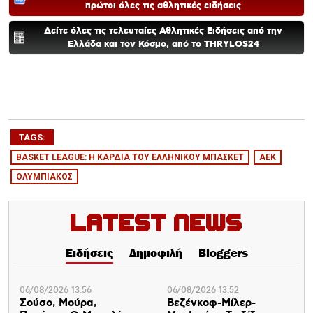
πρώτοι όλες τις αθλητικές ειδήσεις
Δείτε όλες τις τελευταίες Αθλητικές Ειδήσεις από την
Ελλάδα και τον Κόσμο, από το THRYLOS24
TAGS:
BASKET LEAGUE: Η ΚΑΡΔΙΑ ΤΟΥ ΕΛΛΗΝΙΚΟΥ ΜΠΑΣΚΕΤ
ΑΕΚ
ΟΛΥΜΠΙΑΚΟΣ
Latest News
Ειδήσεις
Δημοφιλή
Bloggers
06/08/2026 13:56
06/08/2026 13:52
Σούσο, Μούρα,
Βεζένκοφ-Μίλερ-