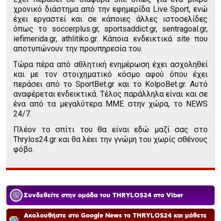
χρονικό διάστημα από την εφημερίδα Live Sport, ενώ
έχει εργαστεί και σε κάποιες άλλες ιστοσελίδες
όπως το soccerplus.gr, sportsaddict.gr, sentragoal.gr,
iefimerida.gr, athlitiko.gr. Κάποια ενδεικτικά site που
αποτυπώνουν την προυπηρεσία του.
Τώρα πέρα από αθλητική ενημέρωση έχει ασχοληθεί
και με τον στοιχηματικό κόσμο αφού όπου έχει
περάσει από το SportBet.gr και το KolpoBet.gr. Αυτό
αναφέρεται ενδεικτικά. Τέλος παράλληλα είναι και σε
ένα από τα μεγαλύτερα ΜΜΕ στην χώρα, το NEWS
24/7.
Πλέον το σπίτι του θα είναι εδώ μαζί σας στο
Thrylos24.gr και θα λέει την γνώμη του χωρίς σθένους
φόβο.
Συνδεθείτε στην ομάδα του THRYLOS24 στο Viber
Ακολουθήστε στο Google News το THRYLOS24 και μάθετε