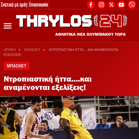
Σχετικά με εμάς
Επικοινωνία
2
ΔΗΓΟΙ
ΡΟΣΤ
ΑΘΛΗΤΙΚΑ ΝΕΑ ΟΛΥΜΠΙΑΚΟΥ ΤΩΡΑ
ΤΑ ΡΟΣΤΕΡ ΟΛΩΝ Τ
ine Casino Εξωτερικου
ΑΡΧΙΚΗ
»
ΜΠΑΣΚΕΤ
»
ΝΤΡΟΠΙΑΣΤΙΚΗ ΗΤΤΑ….ΚΑΙ ΑΝΑΜΕΝΟΝΤΑΙ
ΕΞΕΛΙΞΕΙΣ!
Ποδόσφαιρο
 τα Online Casino
ΜΠΑΣΚΕΤ
Μπάσκετ
νουργια Online Casino
Ντροπιαστική ήττα….και
Μπάσκετ Γυν
ινο Χωρις Ταυτοποιηση
αναμένονται εξελίξεις!
Βόλεϊ
ιχηματικες Εταιριες
Βόλεϊ Γυναικ
ες Στοιχηματικες Εταιριες
Πόλο Ανδρών
coin Καζίνο
Πόλο Γυναικ
e για Ποκερ