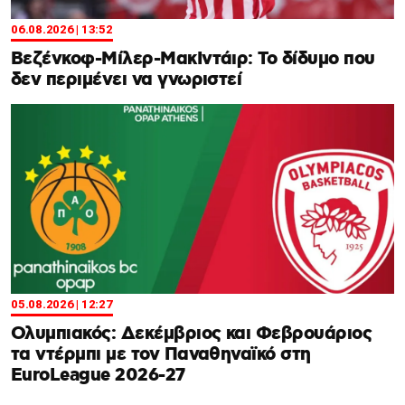
06.08.2026 | 13:52
Βεζένκοφ-Μίλερ-ΜακΙντάιρ: Το δίδυμο που
δεν περιμένει να γνωριστεί
05.08.2026 | 12:27
Ολυμπιακός: Δεκέμβριος και Φεβρουάριος
τα ντέρμπι με τον Παναθηναϊκό στη
EuroLeague 2026-27