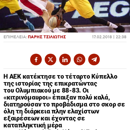
Χαντμπολ
ΕΠΙΜΕΛΕΙΑ:
ΠΑΡΗΣ ΤΣΙΛΙΩΤΗΣ
17.02.2018 | 22:38
Η ΑΕΚ κατέκτησε το τέταρτο Κύπελλο
της ιστορίας της επικρατώντας
του Ολυμπιακού με 88-83. Οι
«κιτρινόμαυροι» έπαιξαν πολύ καλά,
διατηρούσαν το προβάδισμα στο σκορ σε
όλη τη διάρκεια πλην ελαχίστων
εξαιρέσεων και έχοντας σε
καταπληκτική μέρα