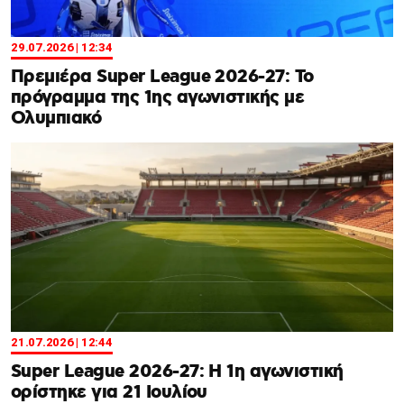
29.07.2026 | 12:34
Πρεμιέρα Super League 2026-27: Το
πρόγραμμα της 1ης αγωνιστικής με
Ολυμπιακό
21.07.2026 | 12:44
Super League 2026-27: Η 1η αγωνιστική
ορίστηκε για 21 Ιουλίου