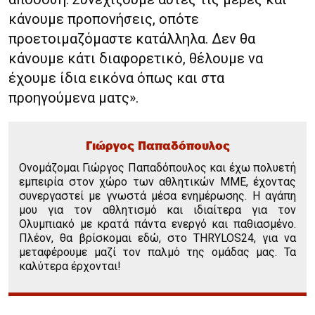
κάνουμε προπονήσεις, οπότε
προετοιμαζόμαστε κατάλληλα. Δεν θα
κάνουμε κάτι διαφορετικό, θέλουμε να
έχουμε ίδια εικόνα όπως και στα
προηγούμενα ματς».
Γιώργος Παπαδόπουλος
Ονομάζομαι Γιώργος Παπαδόπουλος και έχω πολυετή
εμπειρία στον χώρο των αθλητικών ΜΜΕ, έχοντας
συνεργαστεί με γνωστά μέσα ενημέρωσης. Η αγάπη
μου για τον αθλητισμό και ιδιαίτερα για τον
Ολυμπιακό με κρατά πάντα ενεργό και παθιασμένο.
Πλέον, θα βρίσκομαι εδώ, στο THRYLOS24, για να
μεταφέρουμε μαζί τον παλμό της ομάδας μας. Τα
καλύτερα έρχονται!