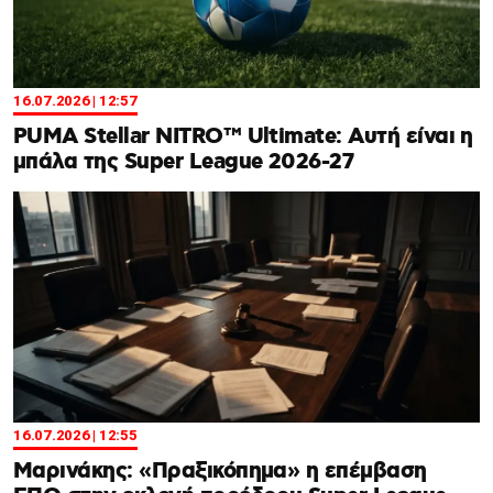
16.07.2026 | 12:57
PUMA Stellar NITRO™ Ultimate: Αυτή είναι η
μπάλα της Super League 2026-27
16.07.2026 | 12:55
Μαρινάκης: «Πραξικόπημα» η επέμβαση