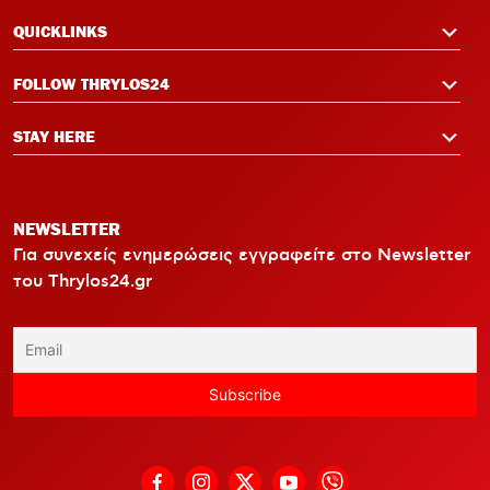
QUICKLINKS
FOLLOW THRYLOS24
STAY HERE
NEWSLETTER
Για συνεχείς ενημερώσεις εγγραφείτε στο Newsletter
του Thrylos24.gr