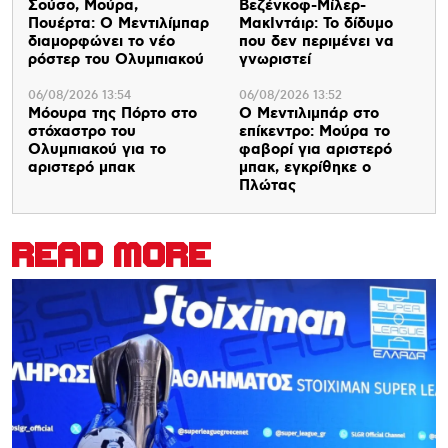
Σούσο, Μούρα,
Βεζένκοφ-Μίλερ-
Πουέρτα: Ο Μεντιλίμπαρ
ΜακΙντάιρ: Το δίδυμο
διαμορφώνει το νέο
που δεν περιμένει να
ρόστερ του Ολυμπιακού
γνωριστεί
06/08/2026 13:54
06/08/2026 13:52
Μόουρα της Πόρτο στο
Ο Μεντιλιμπάρ στο
στόχαστρο του
επίκεντρο: Μούρα το
Ολυμπιακού για το
φαβορί για αριστερό
αριστερό μπακ
μπακ, εγκρίθηκε ο
Πλώτας
READ MORE