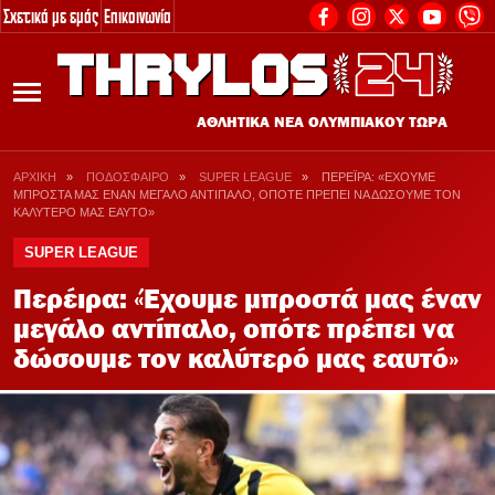
Σχετικά με εμάς
Επικοινωνία
2
ΔΗΓΟΙ
ΡΟΣΤ
ΑΘΛΗΤΙΚΑ ΝΕΑ ΟΛΥΜΠΙΑΚΟΥ ΤΩΡΑ
ΤΑ ΡΟΣΤΕΡ ΟΛΩΝ Τ
ine Casino Εξωτερικου
ΑΡΧΙΚΗ
»
ΠΟΔΟΣΦΑΙΡΟ
»
SUPER LEAGUE
»
ΠΕΡΕΪΡΑ: «ΕΧΟΥΜΕ
ΜΠΡΟΣΤΑ ΜΑΣ ΕΝΑΝ ΜΕΓΑΛΟ ΑΝΤΙΠΑΛΟ, ΟΠΟΤΕ ΠΡΕΠΕΙ ΝΑ ΔΩΣΟΥΜΕ ΤΟΝ
Ποδόσφαιρο
 τα Online Casino
ΚΑΛΥΤΕΡΟ ΜΑΣ ΕΑΥΤΟ»
Μπάσκετ
νουργια Online Casino
SUPER LEAGUE
Μπάσκετ Γυν
ινο Χωρις Ταυτοποιηση
Περέιρα: «Έχουμε μπροστά μας έναν
μεγάλο αντίπαλο, οπότε πρέπει να
Βόλεϊ
ιχηματικες Εταιριες
δώσουμε τον καλύτερό μας εαυτό»
Βόλεϊ Γυναικ
ες Στοιχηματικες Εταιριες
Πόλο Ανδρών
coin Καζίνο
Πόλο Γυναικ
e για Ποκερ