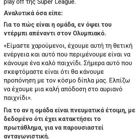
play off της Super League.
Αναλυτικά όσα είπε:
Για το πώς είναι η ομάδα, εν όψει του
ντέρμπι απέναντι στον Ολυμπιακό.
«Είμαστε χαρούμενοι, έχουμε αυτή τη θετική
ενέργεια και αυτό που περιμένουμε είναι να
κάνουμε ένα καλό παιχνίδι. Σήμερα αυτό που
σκεφτόμαστε είναι ότι θα κάνουμε
προπόνηση με τον κόσμο δίπλα μας. Ελπίζω
να έχουμε μια καλή απόδοση στο αυριανό
παιχνίδι».
Για το αν η ομάδα είναι πνευματικά έτοιμη, με
δεδομένο ότι έχει κατακτήσει το
πρωτάθλημα, για να παρουσιαστεί
ανταγωνιστική.