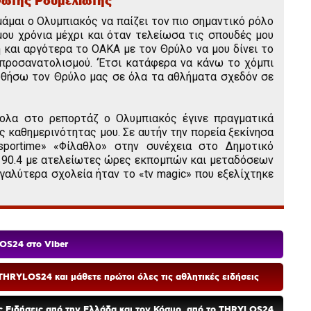
ώτης Ρουμελιώτης
άμαι ο Ολυμπιακός να παίζει τον πιο σημαντικό ρόλο
μου χρόνια μέχρι και όταν τελείωσα τις σπουδές μου
 και αργότερα το ΟΑΚΑ με τον Θρύλο να μου δίνει το
 προσανατολισμού. ‘Έτσι κατάφερα να κάνω το χόμπι
υθήσω τον Θρύλο μας σε όλα τα αθλήματα σχεδόν σε
ολα στο ρεπορτάζ ο Ολυμπιακός έγινε πραγματικά
ς καθημερινότητας μου. Σε αυτήν την πορεία ξεκίνησα
portime» «Φίλαθλο» στην συνέχεια στο Δημοτικό
» 90.4 με ατελείωτες ώρες εκπομπών και μεταδόσεων
γαλύτερα σχολεία ήταν το «tv magic» που εξελίχτηκε
OS24 στο Viber
HRYLOS24 και μάθετε πρώτοι όλες τις αθλητικές ειδήσεις
ές Ειδήσεις από την Ελλάδα και τον Κόσμο, από το THRYLOS24