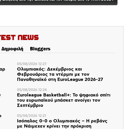
test News
Δημοφιλή
Bloggers
05/08/2026 12:27
παρ
Ολυμπιακός: Δεκέμβριος και
Φεβρουάριος τα ντέρμπι με τον
Παναθηναϊκό στη EuroLeague 2026-27
05/08/2026 12:24
υ
Euroleague Basketball+: Το ψηφιακό σπίτι
του ευρωπαϊκού μπάσκετ ανοίγει τον
Σεπτέμβριο
ο
05/08/2026 12:21
Ισόπαλος 0-0 ο Ολυμπιακός – Η ρεβάνς
με Νάιμεχεν κρίνει την πρόκριση