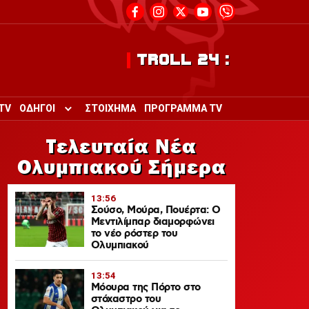
TROLL 24 :
TV
ΟΔΗΓΟΙ
ΣΤΟΙΧΗΜΑ
ΠΡΟΓΡΑΜΜΑ TV
Toggle submenu for ΟΔΗΓΟΙ
Τελευταία Νέα
Ολυμπιακού Σήμερα
13:56
Σούσο, Μούρα, Πουέρτα: Ο
Μεντιλίμπαρ διαμορφώνει
το νέο ρόστερ του
Ολυμπιακού
13:54
Μόουρα της Πόρτο στο
στόχαστρο του