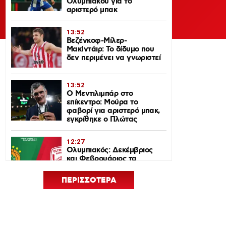
Ολυμπιακού για το
αριστερό μπακ
13:52
Βεζένκοφ-Μίλερ-
ΜακΙντάιρ: Το δίδυμο που
δεν περιμένει να γνωριστεί
13:52
Ο Μεντιλιμπάρ στο
επίκεντρο: Μούρα το
φαβορί για αριστερό μπακ,
εγκρίθηκε ο Πλώτας
12:27
Ολυμπιακός: Δεκέμβριος
και Φεβρουάριος τα
ντέρμπι με τον
Παναθηναϊκό στη
ΠΕΡΙΣΣΟΤΕΡΑ
EuroLeague 2026-27
12:24
Euroleague Basketball+: Το
ψηφιακό σπίτι του