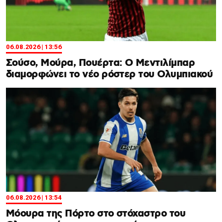
06.08.2026 | 13:56
Σούσο, Μούρα, Πουέρτα: Ο Μεντιλίμπαρ
διαμορφώνει το νέο ρόστερ του Ολυμπιακού
06.08.2026 | 13:54
Μόουρα της Πόρτο στο στόχαστρο του