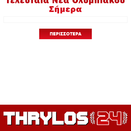
Τελευταία Νέα Ολυμπιακού
Σήμερα
ΠΕΡΙΣΣΟΤΕΡΑ