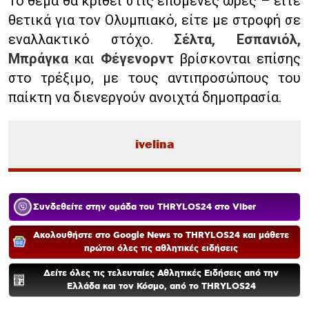
Το θέμα θα κριθεί στις επόμενες ώρες – είτε
θετικά για τον Ολυμπιακό, είτε με στροφή σε
εναλλακτικό στόχο.
Σέλτα, Εσπανιόλ,
Μπράγκα
και
Φέγενορντ
βρίσκονται επίσης
στο τρέξιμο, με τους αντιπροσώπους του
παίκτη να διενεργούν ανοιχτά δημοπρασία.
ivelina
Συνδεθείτε στην ομάδα του THRYLOS24 στο Viber
Ακολουθήστε στο Google News το THRYLOS24 και μάθετε
πρώτοι όλες τις αθλητικές ειδήσεις
Δείτε όλες τις τελευταίες Αθλητικές Ειδήσεις από την
Ελλάδα και τον Κόσμο, από το THRYLOS24