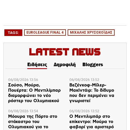
TAGS:
EUROLEAGUE FINAL 4
ΜΙΧΑΛΗΣ ΧΡΥΣΟΧΟΪΔΗΣ
Latest News
Ειδήσεις
Δημοφιλή
Bloggers
06/08/2026 13:56
06/08/2026 13:52
Σούσο, Μούρα,
Βεζένκοφ-Μίλερ-
Πουέρτα: Ο Μεντιλίμπαρ
ΜακΙντάιρ: Το δίδυμο
διαμορφώνει το νέο
που δεν περιμένει να
ρόστερ του Ολυμπιακού
γνωριστεί
06/08/2026 13:54
06/08/2026 13:52
Μόουρα της Πόρτο στο
Ο Μεντιλιμπάρ στο
στόχαστρο του
επίκεντρο: Μούρα το
Ολυμπιακού για το
φαβορί για αριστερό