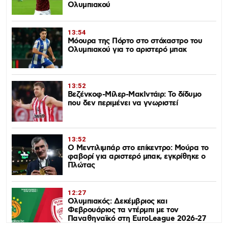
Ολυμπιακού
13:54
Μόουρα της Πόρτο στο στόχαστρο του
Ολυμπιακού για το αριστερό μπακ
13:52
Βεζένκοφ-Μίλερ-ΜακΙντάιρ: Το δίδυμο
που δεν περιμένει να γνωριστεί
13:52
Ο Μεντιλιμπάρ στο επίκεντρο: Μούρα το
φαβορί για αριστερό μπακ, εγκρίθηκε ο
Πλώτας
12:27
Ολυμπιακός: Δεκέμβριος και
Φεβρουάριος τα ντέρμπι με τον
Παναθηναϊκό στη EuroLeague 2026-27