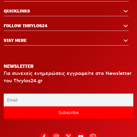
12:33
Ολυμπιακός: Ρεκόρ πώλησης Αντρέ
QUICKLINKS
Λουίς και τρεις νέες μεταγραφικές
ανάγκες
FOLLOW THRYLOS24
STAY HERE
NEWSLETTER
Για συνεχείς ενημερώσεις εγγραφείτε στο Newsletter
του Thrylos24.gr