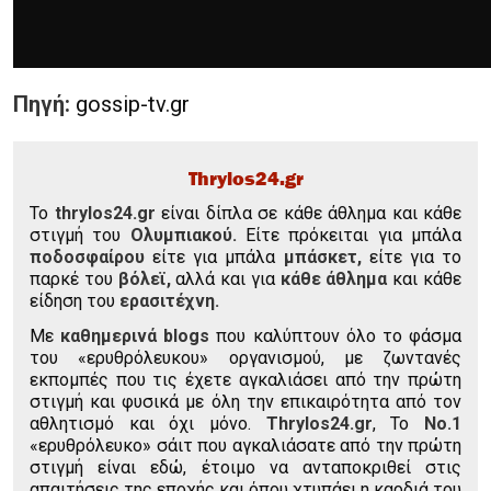
Πηγή:
gossip-tv.gr
Thrylos24.gr
To
thrylos24.gr
είναι δίπλα σε κάθε άθλημα και κάθε
στιγμή του
Ολυμπιακού.
Είτε πρόκειται για μπάλα
ποδοσφαίρου
είτε για μπάλα
μπάσκετ,
είτε για το
παρκέ του
βόλεϊ,
αλλά και για
κάθε άθλημα
και κάθε
είδηση του
ερασιτέχνη.
Με
καθημερινά blogs
που καλύπτουν όλο το φάσμα
του «ερυθρόλευκου» οργανισμού, με ζωντανές
εκπομπές που τις έχετε αγκαλιάσει από την πρώτη
στιγμή και φυσικά με όλη την επικαιρότητα από τον
αθλητισμό και όχι μόνο.
Thrylos24.gr
, Το
Νο.1
«ερυθρόλευκο» σάιτ που αγκαλιάσατε από την πρώτη
στιγμή είναι εδώ, έτοιμο να ανταποκριθεί στις
απαιτήσεις της εποχής και όπου χτυπάει η καρδιά του