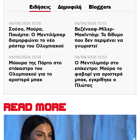
Ειδήσεις
Δημοφιλή
Bloggers
06/08/2026 13:56
06/08/2026 13:52
Σούσο, Μούρα,
Βεζένκοφ-Μίλερ-
Πουέρτα: Ο Μεντιλίμπαρ
ΜακΙντάιρ: Το δίδυμο
διαμορφώνει το νέο
που δεν περιμένει να
ρόστερ του Ολυμπιακού
γνωριστεί
06/08/2026 13:54
06/08/2026 13:52
Μόουρα της Πόρτο στο
Ο Μεντιλιμπάρ στο
στόχαστρο του
επίκεντρο: Μούρα το
Ολυμπιακού για το
φαβορί για αριστερό
αριστερό μπακ
μπακ, εγκρίθηκε ο
Πλώτας
READ MORE