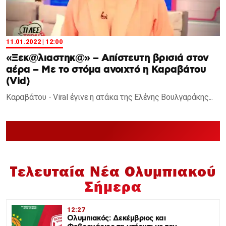
11.01.2022 | 12:00
«Ξεκ@λιαστηκ@» – Απίστευτη βρισιά στον
αέρα – Με το στόμα ανοιχτό η Καραβάτου
(Vid)
Καραβάτου - Viral έγινε η ατάκα της Ελένης Βουλγαράκης...
Τελευταία Νέα Ολυμπιακού
Σήμερα
12:27
Ολυμπιακός: Δεκέμβριος και