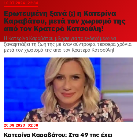
Χαντμπολ
10.07.2024 | 22:34
Ερωτευμένη ξανά (;) η Κατερίνα
Καραβάτου, μετά τον χωρισμό της
από τον Κρατερό Κατσούλη!
Η Κατερίνα Καραβάτου μίλησε για το ενδεχόμενο να
ξαναφτιάξει τη ζωή της με έναν σύντροφο, τέσσερα χρόνια
μετά τον χωρισμό της από τον Κρατερό Κατσούλη!
20.08.2023 | 02:00
Κατερίνα Καραβάτου: Στα 49 της έχει