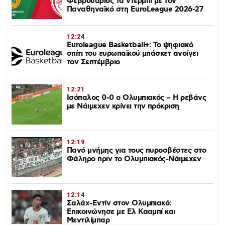
Φεβρουάριος τα ντέρμπι με τον
Παναθηναϊκό στη EuroLeague 2026-27
12:24
Euroleague Basketball+: Το ψηφιακό
σπίτι του ευρωπαϊκού μπάσκετ ανοίγει
τον Σεπτέμβριο
12:21
Ισόπαλος 0-0 ο Ολυμπιακός – Η ρεβάνς
με Νάιμεχεν κρίνει την πρόκριση
12:19
Πανό μνήμης για τους πυροσβέστες στο
Φάληρο πριν το Ολυμπιακός-Νάιμεχεν
12:14
Σαλάχ-Εντίν στον Ολυμπιακό:
Επικοινώνησε με Ελ Κααμπί και
Μεντιλίμπαρ