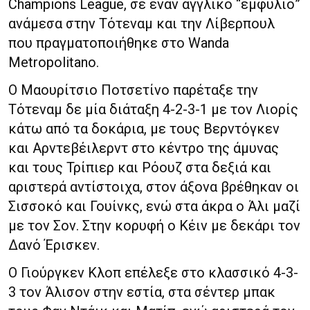
Champions League, σε έναν αγγλικό “εμφύλιο”
ανάμεσα στην Τότεναμ και την Λίβερπουλ
που πραγματοποιήθηκε στο Wanda
Metropolitano.
Ο Μαουρίτσιο Ποτσετίνο παρέταξε την
Τότεναμ δε μία διάταξη 4-2-3-1 με τον Λιορίς
κάτω από τα δοκάρια, με τους Βερντόγκεν
και Αρντεβέιλερντ στο κέντρο της άμυνας
και τους Τρίπιερ και Ρόουζ στα δεξιά και
αριστερά αντίστοιχα, στον άξονα βρέθηκαν οι
Σισσοκό και Γουίνκς, ενώ στα άκρα ο Άλι μαζί
με τον Σον. Στην κορυφή ο Κέιν με δεκάρι τον
Δανό Έρισκεν.
Ο Γιούργκεν Κλοπ επέλεξε στο κλασσικό 4-3-
3 τον Άλισον στην εστία, στα σέντερ μπακ