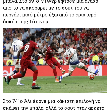
μπάλα. Στο 69′ ο Μίλνερ έφτασε μία ανάσα
από το να σκοράρει με το σουτ του να
περνάει μισό μέτρο έξω από το αριστερό
δοκάρι της Τότεναμ.
Στο 74′ ο Άλι έκανε μια κάκιστη επιλογή να
σκάψει την μπάλα, αλλά το σουτ ήταν αρκετά