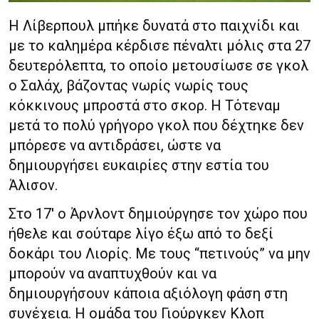
Η Λίβερπουλ μπήκε δυνατά στο παιχνίδι και
με το καλημέρα κέρδισε πέναλτι μόλις στα 27
δευτερόλεπτα, το οποίο μετουσίωσε σε γκολ
ο Σαλάχ, βάζοντας νωρίς νωρίς τους
κόκκινους μπροστά στο σκορ. Η Τότεναμ
μετά το πολύ γρήγορο γκολ που δέχτηκε δεν
μπόρεσε να αντιδράσει, ώστε να
δημιουργήσει ευκαιρίες στην εστία του
Άλισον.
Στο 17′ ο Άρνλοντ δημιούργησε τον χώρο που
ήθελε και σούταρε λίγο έξω από το δεξί
δοκάρι του Λιορίς. Με τους “πετινούς” να μην
μπορούν να αναπτυχθούν και να
δημιουργήσουν κάποια αξιόλογη φάση στη
συνέχεια. Η ομάδα του Γιούργκεν Κλοπ