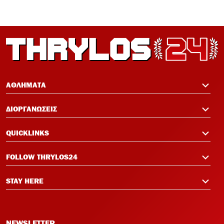
ΑΘΛΗΜΑΤΑ
ΔΙΟΡΓΑΝΩΣΕΙΣ
QUICKLINKS
FOLLOW THRYLOS24
STAY HERE
NEWSLETTER