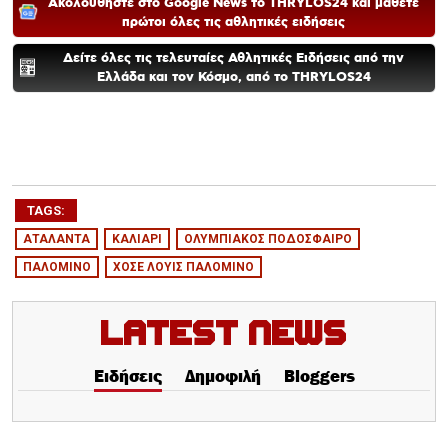
Ακολουθήστε στο Google News το THRYLOS24 και μάθετε
πρώτοι όλες τις αθλητικές ειδήσεις
Δείτε όλες τις τελευταίες Αθλητικές Ειδήσεις από την
Ελλάδα και τον Κόσμο, από το THRYLOS24
TAGS:
ΑΤΑΛΑΝΤΑ
ΚΑΛΙΑΡΙ
ΟΛΥΜΠΙΑΚΟΣ ΠΟΔΟΣΦΑΙΡΟ
ΠΑΛΟΜΙΝΟ
ΧΟΣΕ ΛΟΥΙΣ ΠΑΛΟΜΙΝΟ
Latest News
Ειδήσεις
Δημοφιλή
Bloggers