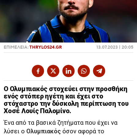
Χαντμπολ
ΕΠΙΜΕΛΕΙΑ:
THRYLOS24.GR
13.07.2023 | 20:05
Ο Ολυμπιακός στοχεύει στην προσθήκη
ενός στόπερ ηγέτη και έχει στο
στόχαστρο την δύσκολη περίπτωση του
Χοσέ Λουίς Παλομίνο.
Ένα από τα βασικά ζητήματα που έχει να
λύσει ο
Ολυμπιακός
όσον αφορά το