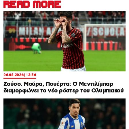
READ MORE
06.08.2026 | 13:56
Σούσο, Μούρα, Πουέρτα: Ο Μεντιλίμπαρ
διαμορφώνει το νέο ρόστερ του Ολυμπιακού