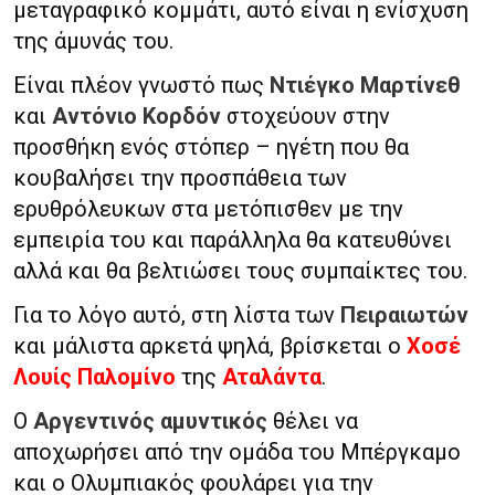
μεταγραφικό κομμάτι, αυτό είναι η ενίσχυση
της άμυνάς του.
Είναι πλέον γνωστό πως
Ντιέγκο Μαρτίνεθ
και
Αντόνιο Κορδόν
στοχεύουν στην
προσθήκη ενός στόπερ – ηγέτη που θα
κουβαλήσει την προσπάθεια των
ερυθρόλευκων στα μετόπισθεν με την
εμπειρία του και παράλληλα θα κατευθύνει
αλλά και θα βελτιώσει τους συμπαίκτες του.
Για το λόγο αυτό, στη λίστα των
Πειραιωτών
και μάλιστα αρκετά ψηλά, βρίσκεται ο
Χοσέ
Λουίς Παλομίνο
της
Αταλάντα
.
Ο
Αργεντινός αμυντικός
θέλει να
αποχωρήσει από την ομάδα του Μπέργκαμο
και ο Ολυμπιακός φουλάρει για την