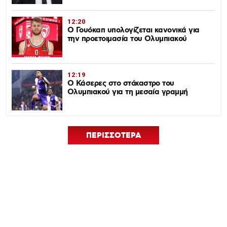
12:20
Ο Γουόκαπ υπολογίζεται κανονικά για
την προετοιμασία του Ολυμπιακού
12:19
Ο Κάσερες στο στόχαστρο του
Ολυμπιακού για τη μεσαία γραμμή
ΠΕΡΙΣΣΟΤΕΡΑ