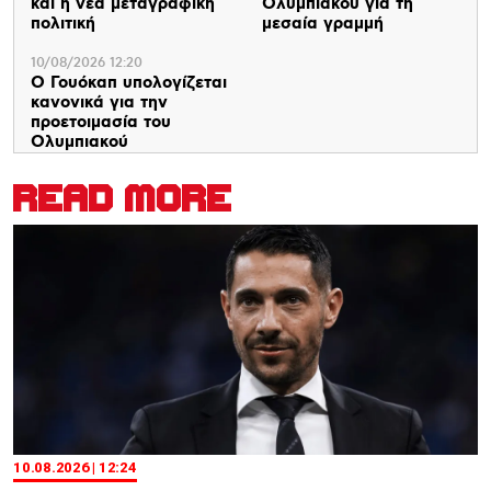
και η νέα μεταγραφική
Ολυμπιακού για τη
πολιτική
μεσαία γραμμή
10/08/2026 12:20
Ο Γουόκαπ υπολογίζεται
κανονικά για την
προετοιμασία του
Ολυμπιακού
READ MORE
10.08.2026 | 12:24