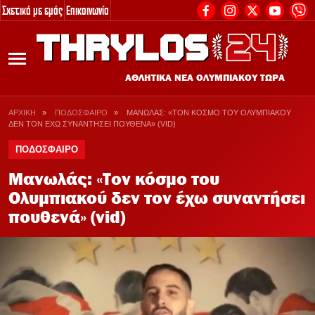
Σχετικά με εμάς
Επικοινωνία
2
ΔΗΓΟΙ
ΡΟΣΤ
ΑΘΛΗΤΙΚΑ ΝΕΑ ΟΛΥΜΠΙΑΚΟΥ ΤΩΡΑ
ΤΑ ΡΟΣΤΕΡ ΟΛΩΝ Τ
ine Casino Εξωτερικου
ΑΡΧΙΚΗ
»
ΠΟΔΟΣΦΑΙΡΟ
»
ΜΑΝΩΛΑΣ: «ΤΟΝ ΚΟΣΜΟ ΤΟΥ ΟΛΥΜΠΙΑΚΟΥ
ΔΕΝ ΤΟΝ ΕΧΩ ΣΥΝΑΝΤΗΣΕΙ ΠΟΥΘΕΝΑ» (VID)
Ποδόσφαιρο
 τα Online Casino
ΠΟΔΟΣΦΑΙΡΟ
Μπάσκετ
νουργια Online Casino
Μανωλάς: «Τον κόσμο του
Μπάσκετ Γυν
ινο Χωρις Ταυτοποιηση
Ολυμπιακού δεν τον έχω συναντήσει
Βόλεϊ
ιχηματικες Εταιριες
πουθενά» (vid)
Βόλεϊ Γυναικ
ες Στοιχηματικες Εταιριες
Πόλο Ανδρών
coin Καζίνο
Πόλο Γυναικ
e για Ποκερ