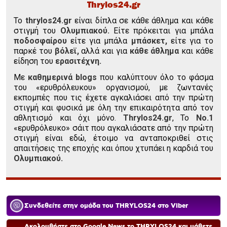
Thrylos24.gr
To
thrylos24.gr
είναι δίπλα σε κάθε άθλημα και κάθε
στιγμή του
Ολυμπιακού.
Είτε πρόκειται για μπάλα
ποδοσφαίρου
είτε για μπάλα
μπάσκετ,
είτε για το
παρκέ του
βόλεϊ,
αλλά και για
κάθε άθλημα
και κάθε
είδηση του
ερασιτέχνη.
Με
καθημερινά blogs
που καλύπτουν όλο το φάσμα
του «ερυθρόλευκου» οργανισμού, με ζωντανές
εκπομπές που τις έχετε αγκαλιάσει από την πρώτη
στιγμή και φυσικά με όλη την επικαιρότητα από τον
αθλητισμό και όχι μόνο.
Thrylos24.gr
, Το
Νο.1
«ερυθρόλευκο» σάιτ που αγκαλιάσατε από την πρώτη
στιγμή είναι εδώ, έτοιμο να ανταποκριθεί στις
απαιτήσεις της εποχής και όπου χτυπάει η καρδιά του
Ολυμπιακού.
Συνδεθείτε στην ομάδα του THRYLOS24 στο Viber
Ακολουθήστε στο Google News το THRYLOS24 και μάθετε