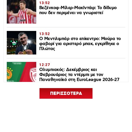
13:52
Βεζένκοφ-Μίλερ-ΜακΙντάιρ: Το δίδυμο
που δεν περιμένει να γνωριστεί
13:52
Ο Μεντιλιμπάρ στο επίκεντρο: Μούρα το
φαβορί για αριστερό μπακ, εγκρίθηκε ο
Πλώτας
12:27
Ολυμπιακός: Δεκέμβριος και
Φεβρουάριος τα ντέρμπι με τον
Παναθηναϊκό στη EuroLeague 2026-27
ΠΕΡΙΣΣΟΤΕΡΑ
12:24
Euroleague Basketball+: Το ψηφιακό
σπίτι του ευρωπαϊκού μπάσκετ ανοίγει
τον Σεπτέμβριο
12:21
Ισόπαλος 0-0 ο Ολυμπιακός – Η ρεβάνς