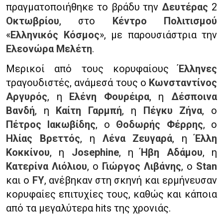
πραγματοποιήθηκε το βράδυ την
Δευτέρας
2
Οκτωβρίου
, στο
Κέντρο Πολιτισμού
«
Ελληνικός Κόσμος
», με παρουσιάστρια την
Ελεονώρα Μελέτη
.
Μερικοί από τους κορυφαίους
Έλληνες
τραγουδιστές, ανάμεσά τους ο
Κωνσταντίνος
Αργυρός
, η
Ελένη Φουρέιρα
, η
Δέσποινα
Βανδή
, η
Καίτη Γαρμπή
, η
Πέγκυ Ζήνα
, ο
Πέτρος Ιακωβίδης
, ο
Θοδωρής Φέρρης
, ο
Ηλίας Βρεττός
, η
Λένα Ζευγαρά
, η
Έλλη
Κοκκίνου
, η
Josephine
, η
Ήβη Αδάμου
, η
Κατερίνα Λιόλιου
, ο
Γιώργος Λιβάνης
, ο
Stan
και ο
FY
, ανέβηκαν στη σκηνή και ερμήνευσαν
κορυφαίες επιτυχίες τους, καθώς και κάποια
από τα μεγαλύτερα hits της χρονιάς.