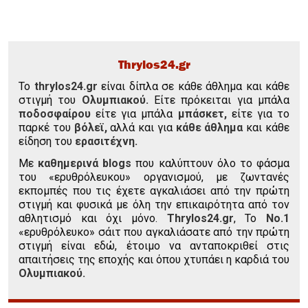
Thrylos24.gr
To
thrylos24.gr
είναι δίπλα σε κάθε άθλημα και κάθε
στιγμή του
Ολυμπιακού.
Είτε πρόκειται για μπάλα
ποδοσφαίρου
είτε για μπάλα
μπάσκετ,
είτε για το
παρκέ του
βόλεϊ,
αλλά και για
κάθε άθλημα
και κάθε
είδηση του
ερασιτέχνη.
Με
καθημερινά blogs
που καλύπτουν όλο το φάσμα
του «ερυθρόλευκου» οργανισμού, με ζωντανές
εκπομπές που τις έχετε αγκαλιάσει από την πρώτη
στιγμή και φυσικά με όλη την επικαιρότητα από τον
αθλητισμό και όχι μόνο.
Thrylos24.gr
, Το
Νο.1
«ερυθρόλευκο» σάιτ που αγκαλιάσατε από την πρώτη
στιγμή είναι εδώ, έτοιμο να ανταποκριθεί στις
απαιτήσεις της εποχής και όπου χτυπάει η καρδιά του
Ολυμπιακού.