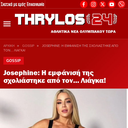
Σχετικά με εμάς
Επικοινωνία
2
ΔΗΓΟΙ
ΡΟΣΤ
ΑΘΛΗΤΙΚΑ ΝΕΑ ΟΛΥΜΠΙΑΚΟΥ ΤΩΡΑ
ΤΑ ΡΟΣΤΕΡ ΟΛΩΝ Τ
ine Casino Εξωτερικου
ΑΡΧΙΚΗ
»
GOSSIP
»
JOSEPHINE: Η ΕΜΦΑΝΙΣΗ ΤΗΣ ΣΧΟΛΙΑΣΤΗΚΕ ΑΠΟ
ΤΟΝ… ΛΙΑΓΚΑ!
Ποδόσφαιρο
 τα Online Casino
GOSSIP
Μπάσκετ
νουργια Online Casino
Josephine: Η εμφάνισή της
Μπάσκετ Γυν
ινο Χωρις Ταυτοποιηση
σχολιάστηκε από τον… Λιάγκα!
Βόλεϊ
ιχηματικες Εταιριες
Βόλεϊ Γυναικ
ες Στοιχηματικες Εταιριες
Πόλο Ανδρών
coin Καζίνο
Πόλο Γυναικ
e για Ποκερ