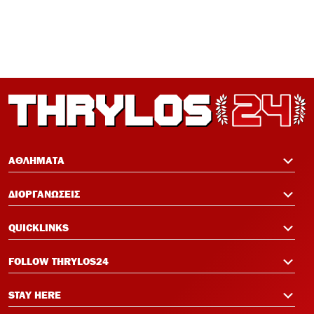
με Νάιμεχεν κρίνει την πρόκριση
12:19
Πανό μνήμης για τους πυροσβέστες στο
Φάληρο πριν το Ολυμπιακός-Νάιμεχεν
12:14
Σαλάχ-Εντίν στον Ολυμπιακό:
Επικοινώνησε με Ελ Κααμπί και
ΑΘΛΗΜΑΤΑ
Μεντιλίμπαρ
ΔΙΟΡΓΑΝΩΣΕΙΣ
QUICKLINKS
FOLLOW THRYLOS24
STAY HERE