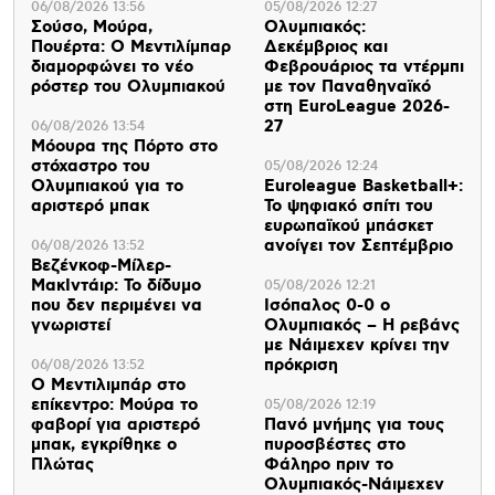
06/08/2026 13:56
05/08/2026 12:27
Σούσο, Μούρα,
Ολυμπιακός:
Πουέρτα: Ο Μεντιλίμπαρ
Δεκέμβριος και
διαμορφώνει το νέο
Φεβρουάριος τα ντέρμπι
ρόστερ του Ολυμπιακού
με τον Παναθηναϊκό
στη EuroLeague 2026-
27
06/08/2026 13:54
Μόουρα της Πόρτο στο
στόχαστρο του
05/08/2026 12:24
Ολυμπιακού για το
Euroleague Basketball+:
αριστερό μπακ
Το ψηφιακό σπίτι του
ευρωπαϊκού μπάσκετ
ανοίγει τον Σεπτέμβριο
06/08/2026 13:52
Βεζένκοφ-Μίλερ-
ΜακΙντάιρ: Το δίδυμο
05/08/2026 12:21
που δεν περιμένει να
Ισόπαλος 0-0 ο
γνωριστεί
Ολυμπιακός – Η ρεβάνς
με Νάιμεχεν κρίνει την
πρόκριση
06/08/2026 13:52
Ο Μεντιλιμπάρ στο
επίκεντρο: Μούρα το
05/08/2026 12:19
φαβορί για αριστερό
Πανό μνήμης για τους
μπακ, εγκρίθηκε ο
πυροσβέστες στο
Πλώτας
Φάληρο πριν το
Ολυμπιακός-Νάιμεχεν