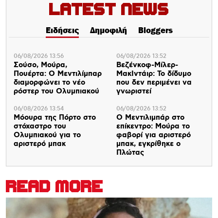
Latest News
Ειδήσεις
Δημοφιλή
Bloggers
06/08/2026 13:56
06/08/2026 13:52
Σούσο, Μούρα,
Βεζένκοφ-Μίλερ-
Πουέρτα: Ο Μεντιλίμπαρ
ΜακΙντάιρ: Το δίδυμο
διαμορφώνει το νέο
που δεν περιμένει να
ρόστερ του Ολυμπιακού
γνωριστεί
06/08/2026 13:54
06/08/2026 13:52
Μόουρα της Πόρτο στο
Ο Μεντιλιμπάρ στο
στόχαστρο του
επίκεντρο: Μούρα το
Ολυμπιακού για το
φαβορί για αριστερό
αριστερό μπακ
μπακ, εγκρίθηκε ο
Πλώτας
READ MORE