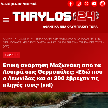
Σχετικά με εμάς
Επικοινωνία
2
ΔΗΓΟΙ
ΡΟΣΤ
ΑΘΛΗΤΙΚΑ ΝΕΑ ΟΛΥΜΠΙΑΚΟΥ ΤΩΡΑ
ΤΑ ΡΟΣΤΕΡ ΟΛΩΝ Τ
ine Casino Εξωτερικου
ΑΡΧΙΚΗ
»
GOSSIP
»
ΕΠΙΚΗ ΑΝΑΡΤΗΣΗ ΜΑΖΩΝΑΚΗ ΑΠΟ ΤΑ ΛΟΥΤΡΑ ΣΤΙΣ
ΘΕΡΜΟΠΥΛΕΣ: «ΕΔΩ ΠΟΥ Ο ΛΕΩΝΙΔΑΣ ΚΑΙ ΟΙ 300 ΕΒΡΕΧΑΝ ΤΙΣ ΠΛΗΓΕΣ ΤΟΥΣ»
Ποδόσφαιρο
 τα Online Casino
(VID)
Μπάσκετ
νουργια Online Casino
GOSSIP
Μπάσκετ Γυν
ινο Χωρις Ταυτοποιηση
Επική ανάρτηση Μαζωνάκη από τα
Λουτρά στις Θερμοπύλες: «Εδώ που
Βόλεϊ
ιχηματικες Εταιριες
ο Λεωνίδας και οι 300 έβρεχαν τις
Βόλεϊ Γυναικ
ες Στοιχηματικες Εταιριες
πληγές τους» (vid)
Πόλο Ανδρών
coin Καζίνο
Πόλο Γυναικ
e για Ποκερ