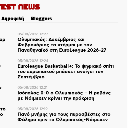
test News
Δημοφιλή
Bloggers
05/08/2026 12:27
παρ
Ολυμπιακός: Δεκέμβριος και
Φεβρουάριος τα ντέρμπι με τον
Παναθηναϊκό στη EuroLeague 2026-27
05/08/2026 12:24
υ
Euroleague Basketball+: Το ψηφιακό σπίτι
του ευρωπαϊκού μπάσκετ ανοίγει τον
Σεπτέμβριο
ο
05/08/2026 12:21
Ισόπαλος 0-0 ο Ολυμπιακός – Η ρεβάνς
με Νάιμεχεν κρίνει την πρόκριση
 το
05/08/2026 12:19
 ο
Πανό μνήμης για τους πυροσβέστες στο
Φάληρο πριν το Ολυμπιακός-Νάιμεχεν