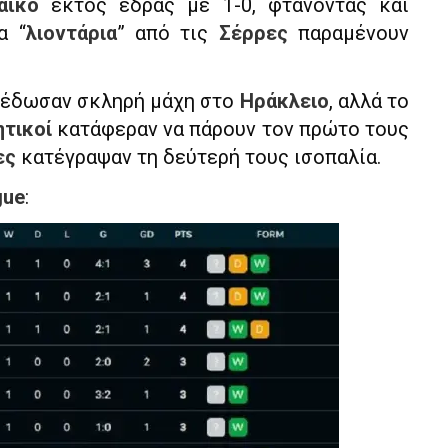
αϊκό
εκτός έδρας με 1-0, φτάνοντας και
α “
λιοντάρια
” από τις
Σέρρες
παραμένουν
έδωσαν σκληρή μάχη στο
Ηράκλειο
, αλλά το
ητικοί
κατάφεραν να πάρουν τον πρώτο τους
ες
κατέγραψαν τη δεύτερή τους ισοπαλία.
gue
: