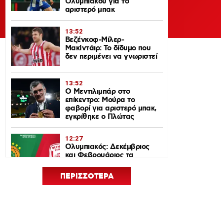
Ολυμπιακού για το
αριστερό μπακ
13:52
Βεζένκοφ-Μίλερ-
ΜακΙντάιρ: Το δίδυμο που
δεν περιμένει να γνωριστεί
13:52
Ο Μεντιλιμπάρ στο
επίκεντρο: Μούρα το
φαβορί για αριστερό μπακ,
εγκρίθηκε ο Πλώτας
12:27
Ολυμπιακός: Δεκέμβριος
και Φεβρουάριος τα
ντέρμπι με τον
Παναθηναϊκό στη
ΠΕΡΙΣΣΟΤΕΡΑ
EuroLeague 2026-27
12:24
Euroleague Basketball+: Το
ψηφιακό σπίτι του