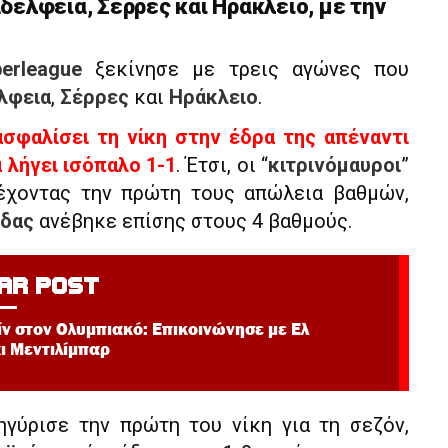
δέλφεια, Σέρρες και Ηράκλειο, με την
erleague
ξεκίνησε με τρεις αγώνες που
λφεια
,
Σέρρες
και
Ηράκλειο
.
σφαλίσει τη νίκη στην έδρα της απέναντι
α λήγει ισόπαλο 1-1
. Έτσι, οι “
κιτρινόμαυροι
”
έχοντας την πρώτη τους απώλεια βαθμών,
δας
ανέβηκε επίσης στους 4 βαθμούς.
AR POST
ίν στον Ολυμπιακό: Επικοινώνησε με Ελ
ι Μεντιλίμπαρ
γύρισε την πρώτη του νίκη για τη σεζόν,