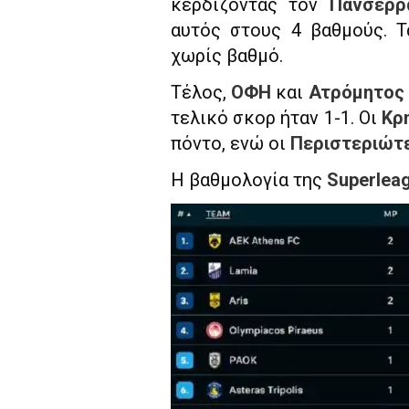
κερδίζοντας τον
Πανσερρ
αυτός στους 4 βαθμούς. Τ
χωρίς βαθμό.
Τέλος,
ΟΦΗ
και
Ατρόμητος
τελικό σκορ ήταν 1-1. Οι
Κρ
πόντο, ενώ οι
Περιστεριώτ
Η βαθμολογία της
Superlea