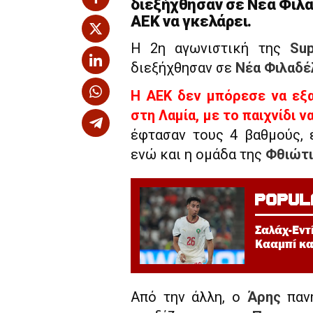
διεξήχθησαν σε Νέα Φιλα
ΑΕΚ να γκελάρει.
Η 2η αγωνιστική της
Sup
διεξήχθησαν σε
Νέα Φιλαδέ
Η ΑΕΚ δεν μπόρεσε να εξα
στη Λαμία, με το παιχνίδι ν
έφτασαν τους 4 βαθμούς, 
ενώ και η ομάδα της
Φθιώτι
POPUL
Σαλάχ-Εντ
Κααμπί κα
Από την άλλη, ο
Άρης
πανη