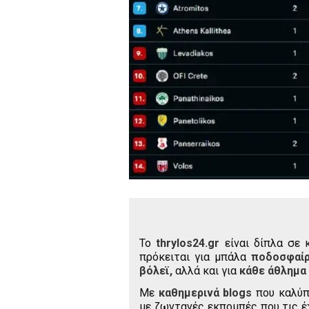
To
thrylos24.gr
είναι δίπλα σε 
πρόκειται για μπάλα
ποδοσφαί
βόλεϊ,
αλλά και για
κάθε άθλημα
Με
καθημερινά blogs
που καλύπ
με ζωντανές εκπομπές που τις έ