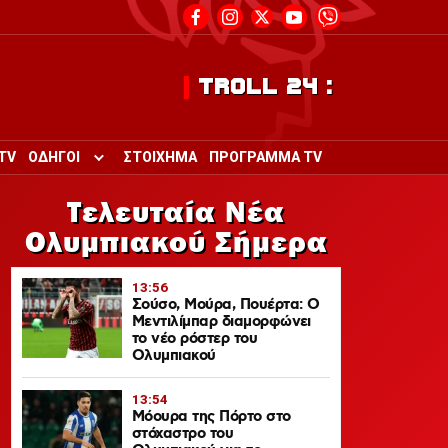
TROLL 24 :
TV
ΟΔΗΓΟΙ
ΣΤΟΙΧΗΜΑ
ΠΡΟΓΡΑΜΜΑ TV
Toggle submenu for ΟΔΗΓΟΙ
Τελευταία Νέα
Ολυμπιακού Σήμερα
13:56
Σούσο, Μούρα, Πουέρτα: Ο
Μεντιλίμπαρ διαμορφώνει
το νέο ρόστερ του
Ολυμπιακού
13:54
Μόουρα της Πόρτο στο
στόχαστρο του