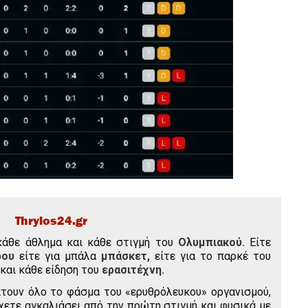
Thrylos24.gr
κάθε άθλημα και κάθε στιγμή του
Ολυμπιακού.
Είτε
ρου
είτε για μπάλα
μπάσκετ,
είτε για το παρκέ του
και κάθε είδηση του
ερασιτέχνη.
τουν όλο το φάσμα του «ερυθρόλευκου» οργανισμού,
χετε αγκαλιάσει από την πρώτη στιγμή και φυσικά με