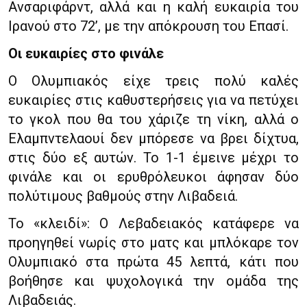
Ανσαριφάρντ, αλλά και η καλή ευκαιρία του
Ιρανού στο 72’, με την απόκρουση του Επασί.
Οι ευκαιρίες στο φινάλε
Ο Ολυμπιακός είχε τρεις πολύ καλές
ευκαιρίες στις καθυστερήσεις για να πετύχει
το γκολ που θα του χάριζε τη νίκη, αλλά ο
Ελαμπντελαουί δεν μπόρεσε να βρει δίχτυα,
στις δύο εξ αυτών. Το 1-1 έμεινε μέχρι το
φινάλε και οι ερυθρόλευκοι άφησαν δύο
πολύτιμους βαθμούς στην Λιβαδειά.
Το «κλειδί»: Ο Λεβαδειακός κατάφερε να
προηγηθεί νωρίς στο ματς και μπλόκαρε τον
Ολυμπιακό στα πρώτα 45 λεπτά, κάτι που
βοήθησε και ψυχολογικά την ομάδα της
Λιβαδειάς.