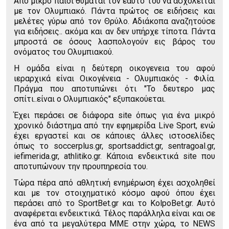
Από μικρό παιδί θυμάται τον εαυτό του να ασχολείται
με τον Ολυμπιακό. Πάντα πρώτος σε ειδήσεις και
μελέτες γύρω από τον Θρύλο. Αδιάκοπα αναζητούσε
για ειδήσεις.. ακόμα και αν δεν υπήρχε τίποτα. Πάντα
μπροστά σε όσους λασπολογούν εις βάρος του
ονόματος του Ολυμπιακού.
Η ομάδα είναι η δεύτερη οικογενεια του αφού
ιεραρχικά είναι Οικογένεια - Ολυμπιακός - Φιλία.
Πράγμα που αποτυπώνει ότι "Το δευτερο μας
σπίτι..είναι ο Ολυμπιακός" εξυπακούεται.
Έχει περάσει σε διάφορα site όπως για ένα μικρό
χρονικό διάστημα από την εφημερίδα Live Sport, ενώ
έχει εργαστεί και σε κάποιες άλλες ιστοσελίδες
όπως το soccerplus.gr, sportsaddict.gr, sentragoal.gr,
iefimerida.gr, athlitiko.gr. Κάποια ενδεικτικά site που
αποτυπώνουν την προυπηρεσία του.
Τώρα πέρα από αθλητική ενημέρωση έχει ασχοληθεί
και με τον στοιχηματικό κόσμο αφού όπου έχει
περάσει από το SportBet.gr και το KolpoBet.gr. Αυτό
αναφέρεται ενδεικτικά. Τέλος παράλληλα είναι και σε
ένα από τα μεγαλύτερα ΜΜΕ στην χώρα, το NEWS