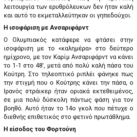
λειτουργία των ερυθρόλευκων δεν ήταν καλή
και αυτό το εκμεταλλεύτηκαν οι γηπεδούχοι.
Η ισοφάριση με Ανσαριφάρντ
Ο Ολυμπιακός κατάφερε να φτάσει στην
ισοφάριση με το «καλημέρα» στο δεύτερο
ημίχρονο, με τον Καρίμ Ανσαριφάρντ να κάνει
το 1-1 στο 48’, μετά από πολύ καλή πάσα του
Κούτρη. Στο τηλεοπτικό ριπλέι φάνηκε πως
την στιγμή που ο Κούτρης κάνει την πάσα, ο
Ιρανός στράικερ ήταν οριακά εκτεθειμένος,
σε μια πολύ δύσκολη πάντως φάση για τον
βοηθό. Αυτό ήταν το 14ο γκολ που πέτυχε ο
διεθνής επιθετικός στο φετινό πρωτάθλημα.
Η είσοδος του Φορτούνη