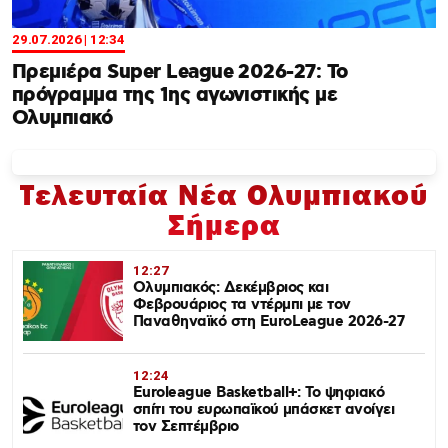
29.07.2026 | 12:34
Πρεμιέρα Super League 2026-27: Το
πρόγραμμα της 1ης αγωνιστικής με
Ολυμπιακό
Τελευταία Νέα Ολυμπιακού
Σήμερα
12:27
Ολυμπιακός: Δεκέμβριος και
Φεβρουάριος τα ντέρμπι με τον
Παναθηναϊκό στη EuroLeague 2026-27
12:24
Euroleague Basketball+: Το ψηφιακό
σπίτι του ευρωπαϊκού μπάσκετ ανοίγει
τον Σεπτέμβριο