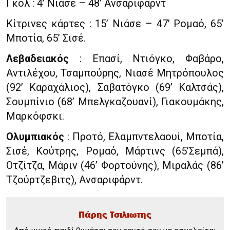
Γκολ : 4’ Νιάσε – 48’ Ανσαριφάρντ
Κίτρινες κάρτες : 15’ Νιάσε – 47’ Ρομαό, 65’
Μποτία, 65’ Σισέ.
Λεβαδειακός
: Επασί, Ντιόγκο, Φαβάρο,
Αντιλέχου, Τσαμπούρης, Νιασέ Μητρόπουλος
(92’ Καραχάλιος), Σαβατόγκο (69’ Καλτσάς),
Σουμπίνιο (68’ Μπελγκαζουανί), Γιακουμάκης,
Μαρκόφσκι.
Ολυμπιακός
: Προτό, Ελαμπντελαουί, Μποτία,
Σισέ, Κούτρης, Ρομαό, Μάρτινς (65’Σεμπά),
Οτζίτζα, Μάριν (46’ Φορτούνης), Μιραλάς (86’
Τζούρτζεβιτς), Ανσαριφάρντ.
Πάρης Τσιλιωτης