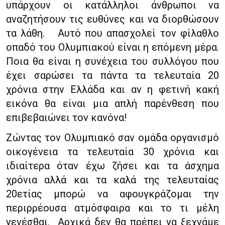
υπάρχουν οι κατάλληλοι άνθρωποι να
αναζητήσουν τις ευθύνες και να διορθώσουν
τα λάθη. Αυτό που απασχολεί τον φίλαθλο
οπαδό του Ολυμπιακού είναι η επόμενη μέρα.
Ποια θα είναι η συνέχεια του συλλόγου που
έχει σαρώσει τα πάντα τα τελευταία 20
χρόνια στην Ελλάδα και αν η φετινή κακή
εικόνα θα είναι μια απλή παρένθεση που
επιβεβαιώνει τον κανόνα!
Ζώντας τον Ολυμπιακό σαν ομάδα οργανισμό
οικογένεια τα τελευταία 30 χρόνια και
ιδιαίτερα όταν έχω ζήσει και τα άσχημα
χρόνια αλλά και τα καλά της τελευταίας
20ετίας μπορώ να αφουγκράζομαι την
περιρρέουσα ατμόσφαιρα και το τι μέλη
γενέσθαι. Αρχικά δεν θα πρέπει να ξεχνάμε