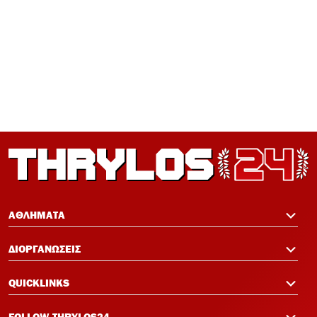
τον Σεπτέμβριο
12:21
Ισόπαλος 0-0 ο Ολυμπιακός – Η ρεβάνς
με Νάιμεχεν κρίνει την πρόκριση
12:19
Πανό μνήμης για τους πυροσβέστες στο
Φάληρο πριν το Ολυμπιακός-Νάιμεχεν
12:14
Σαλάχ-Εντίν στον Ολυμπιακό:
Επικοινώνησε με Ελ Κααμπί και
ΑΘΛΗΜΑΤΑ
Μεντιλίμπαρ
ΔΙΟΡΓΑΝΩΣΕΙΣ
QUICKLINKS
FOLLOW THRYLOS24