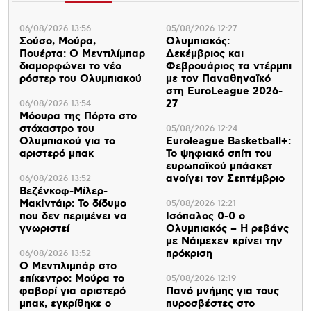
06/08/2026 13:56
05/08/2026 12:27
Σούσο, Μούρα,
Ολυμπιακός:
Πουέρτα: Ο Μεντιλίμπαρ
Δεκέμβριος και
διαμορφώνει το νέο
Φεβρουάριος τα ντέρμπι
ρόστερ του Ολυμπιακού
με τον Παναθηναϊκό
στη EuroLeague 2026-
27
06/08/2026 13:54
Μόουρα της Πόρτο στο
στόχαστρο του
05/08/2026 12:24
Ολυμπιακού για το
Euroleague Basketball+:
αριστερό μπακ
Το ψηφιακό σπίτι του
ευρωπαϊκού μπάσκετ
ανοίγει τον Σεπτέμβριο
06/08/2026 13:52
Βεζένκοφ-Μίλερ-
ΜακΙντάιρ: Το δίδυμο
05/08/2026 12:21
που δεν περιμένει να
Ισόπαλος 0-0 ο
γνωριστεί
Ολυμπιακός – Η ρεβάνς
με Νάιμεχεν κρίνει την
πρόκριση
06/08/2026 13:52
Ο Μεντιλιμπάρ στο
επίκεντρο: Μούρα το
05/08/2026 12:19
φαβορί για αριστερό
Πανό μνήμης για τους
μπακ, εγκρίθηκε ο
πυροσβέστες στο