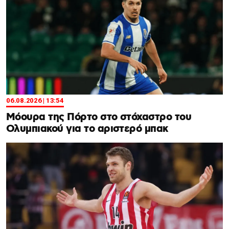
06.08.2026 | 13:54
Μόουρα της Πόρτο στο στόχαστρο του
Ολυμπιακού για το αριστερό μπακ