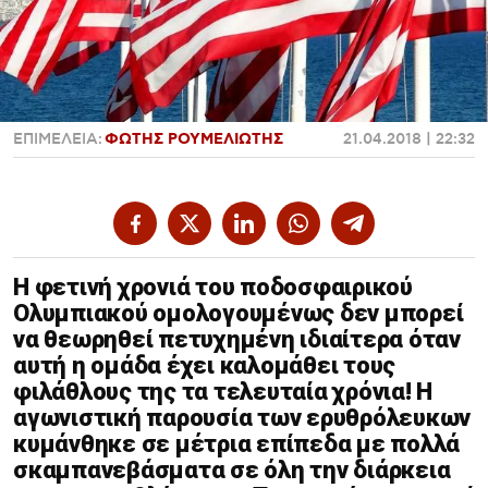
Χαντμπολ
ΕΠΙΜΕΛΕΙΑ:
ΦΩΤΗΣ ΡΟΥΜΕΛΙΩΤΗΣ
21.04.2018 | 22:32
Η φετινή χρονιά του ποδοσφαιρικού
Ολυμπιακού ομολογουμένως δεν μπορεί
να θεωρηθεί πετυχημένη ιδιαίτερα όταν
αυτή η ομάδα έχει καλομάθει τους
φιλάθλους της τα τελευταία χρόνια! Η
αγωνιστική παρουσία των ερυθρόλευκων
κυμάνθηκε σε μέτρια επίπεδα με πολλά
σκαμπανεβάσματα σε όλη την διάρκεια