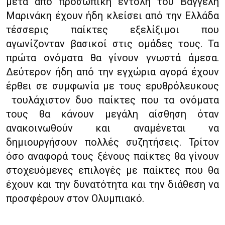
μετά από προσωπική εντολή του Βαγγέλη
Μαρινάκη έχουν ήδη κλείσει από την Ελλάδα
τέσσερις παίκτες εξελίξιμοι που
αγωνίζονταν βασικοί στις ομάδες τους. Τα
πρώτα ονόματα θα γίνουν γνωστά άμεσα.
Δεύτερον ήδη από την εγχώρια αγορά έχουν
έρθει σε συμφωνία με τους ερυθρόλευκους
τουλάχιστον δυο παίκτες που τα ονόματα
τους θα κάνουν μεγάλη αίσθηση όταν
ανακοινωθούν και αναμένεται να
δημιουργήσουν πολλές συζητήσεις. Τρίτον
όσο αναφορά τους ξένους παίκτες θα γίνουν
στοχευόμενες επιλογές με παίκτες που θα
έχουν και την δυνατότητα και την διάθεση να
προσφέρουν στον Ολυμπιακό.