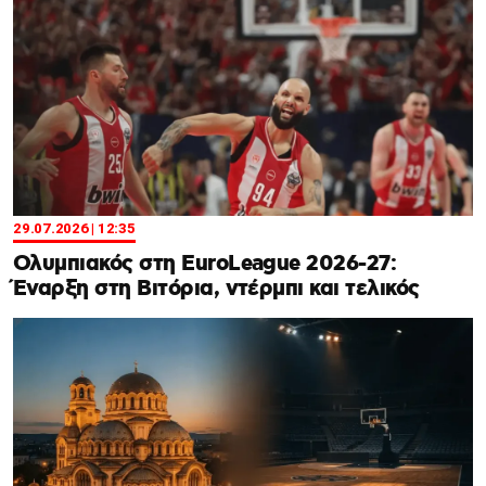
29.07.2026 | 12:35
Ολυμπιακός στη EuroLeague 2026-27:
Έναρξη στη Βιτόρια, ντέρμπι και τελικός