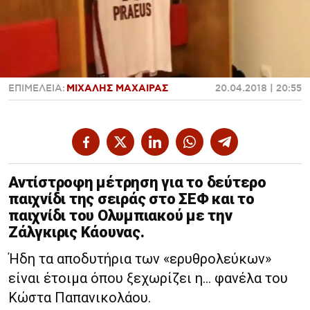
Χαντμπολ
ΕΠΙΜΕΛΕΙΑ:
ΜΙΧΑΛΗΣ ΜΑΧΑΙΡΑΣ
20.04.2018 | 20:55
Αντίστροφη μέτρηση για το δεύτερο
παιχνίδι της σειράς στο ΣΕΦ και το
παιχνίδι του Ολυμπιακού με την
Ζάλγκιρις Κάουνας.
Ήδη τα αποδυτήρια των «ερυθρολεύκων»
είναι έτοιμα όπου ξεχωρίζει η… φανέλα του
Κώστα Παπανικολάου.