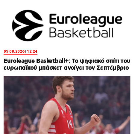
05.08.2026 | 12:24
Euroleague Basketball+: Το ψηφιακό σπίτι του
ευρωπαϊκού μπάσκετ ανοίγει τον Σεπτέμβριο