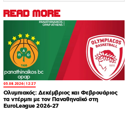
READ MORE
05.08.2026 | 12:27
Ολυμπιακός: Δεκέμβριος και Φεβρουάριος
τα ντέρμπι με τον Παναθηναϊκό στη
EuroLeague 2026-27