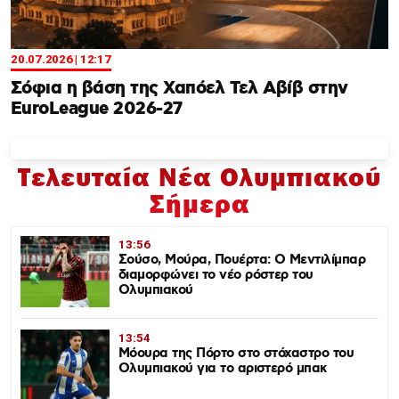
20.07.2026 | 12:17
Σόφια η βάση της Χαπόελ Τελ Αβίβ στην
EuroLeague 2026-27
Τελευταία Νέα Ολυμπιακού
Σήμερα
13:56
Σούσο, Μούρα, Πουέρτα: Ο Μεντιλίμπαρ
διαμορφώνει το νέο ρόστερ του
Ολυμπιακού
13:54
Μόουρα της Πόρτο στο στόχαστρο του
Ολυμπιακού για το αριστερό μπακ