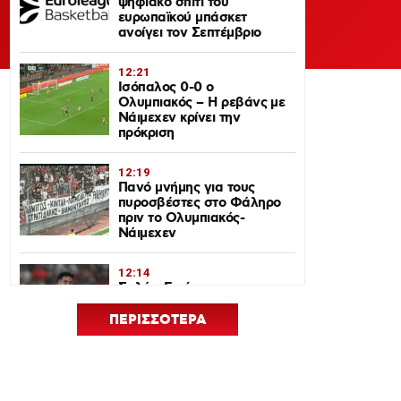
ψηφιακό σπίτι του
ευρωπαϊκού μπάσκετ
ανοίγει τον Σεπτέμβριο
12:21
Ισόπαλος 0-0 ο
Ολυμπιακός – Η ρεβάνς με
Νάιμεχεν κρίνει την
πρόκριση
12:19
Πανό μνήμης για τους
πυροσβέστες στο Φάληρο
πριν το Ολυμπιακός-
Νάιμεχεν
12:14
Σαλάχ-Εντίν στον
Ολυμπιακό: Επικοινώνησε
με Ελ Κααμπί και
ΠΕΡΙΣΣΟΤΕΡΑ
Μεντιλίμπαρ
12:33
Ολυμπιακός: Ρεκόρ