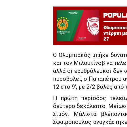
POPUL
Ολυμπιακό
ντέρμπι μ
27
Ο Ολυμπιακός μπήκε δυνατά
και τον Μιλουτίνοβ να τελει
αλλά οι ερυθρόλευκοι δεν σ
πυροβολεί, ο Παπαπέτρου α
12 στο 9′, με 2/2 βολές από
Η πρώτη περίοδος τελεί
δεύτερο δεκάλεπτο. Μείωσε 
Σιμόν. Μάλιστα βλέποντ
Σφαιρόπουλος αναγκάστηκε 