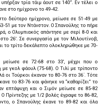
 υπήρξαν τρία τάιμ άουτ σε 140”. Εν τέλει ο
νε στο ημίχρονο το 49-42.
στο δεύτερο ημίχρονο, μείωσε σε 51-49 με
53-51 με τον Ντάνστον. Ο Σπανούλης το πήρε
ρά, ο Ολυμπιακός απάντησε με σερί 8-0 και
στο 26′. Σε συνεργασία με τον Μιλουτίνοβ,
 και το τρίτο δεκάλεπτο ολοκληρώθηκε με 70-
 μείωσε σε 72-68 στο 33′, μέχρι που ο
με γκολ φάουλ (75-68). O Tιλί με τρίποντο
λά οι Τούρκοι έκαναν το 80-76 στο 36΄. Τότε
ανε το 83-76 και φάνηκε να “καθαρίζει” το
αν επτάψυχη και ο Σιμόν μείωσε σε 85-82
. Ο Πρίντεζης με 1/2 βολές έγραψε το 86-82,
οντο, ο Σπανούλης έκανε το 89-82 και όλα