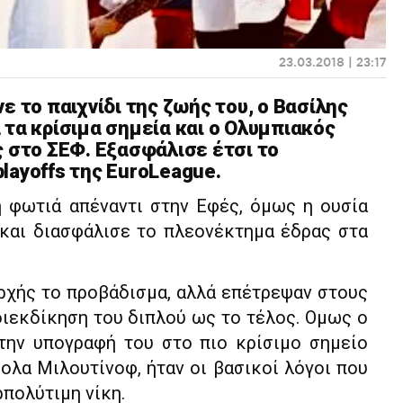
23.03.2018 | 23:17
ε το παιχνίδι της ζωής του, ο Βασίλης
 τα κρίσιμα σημεία και ο Ολυμπιακός
ς στο ΣΕΦ. Εξασφάλισε έτσι το
layoffs της EuroLeague.
η φωτιά απέναντι στην Εφές, όμως η ουσία
2 και διασφάλισε το πλεονέκτημα έδρας στα
αρχής το προβάδισμα, αλλά επέτρεψαν στους
διεκδίκηση του διπλού ως το τέλος. Ομως ο
την υπογραφή του στο πιο κρίσιμο σημείο
ολα Μιλουτίνοφ, ήταν οι βασικοί λόγοι που
πολύτιμη νίκη.