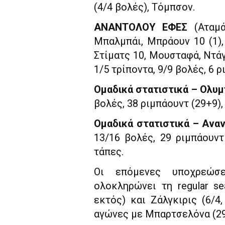
(4/4 βολές), Τόμπσον.
ΑΝΑΝΤΟΛΟΥ ΕΦΕΣ
(Αταμά
Μπαλμπάι, Μπράουν 10 (1),
Στίματς 10, Μουσταφά, Ντάγ
1/5 τρίποντα, 9/9 βολές, 6 ρ
Ομαδικά στατιστικά – Ολυ
βολές, 38 ριμπάουντ (29+9), 
Ομαδικά στατιστικά – Ανα
13/16 βολές, 29 ριμπάουντ 
τάπες.
Οι επόμενες υποχρεώσ
ολοκληρώνει τη regular s
εκτός) και Ζάλγκιρις (6/4
αγώνες με Μπαρτσελόνα (29/