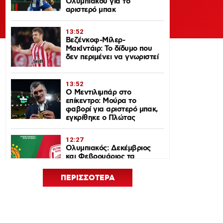
Ολυμπιακού για το
αριστερό μπακ
13:52
Βεζένκοφ-Μίλερ-
ΜακΙντάιρ: Το δίδυμο που
δεν περιμένει να γνωριστεί
13:52
Ο Μεντιλιμπάρ στο
επίκεντρο: Μούρα το
φαβορί για αριστερό μπακ,
εγκρίθηκε ο Πλώτας
12:27
Ολυμπιακός: Δεκέμβριος
και Φεβρουάριος τα
ντέρμπι με τον
Παναθηναϊκό στη
ΠΕΡΙΣΣΟΤΕΡΑ
EuroLeague 2026-27
12:24
Euroleague Basketball+: Το
ψηφιακό σπίτι του