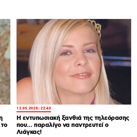
12.05.2026 | 22:40
η
Η εντυπωσιακή ξανθιά της τηλεόρασης
 το
που… παραλίγο να παντρευτεί ο
Λιάγκας!