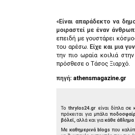
«
Είναι απαράδεκτο να δημ
μοιραστεί με έναν άνθρω
επειδή με γουστάρει κόσμο
του αρέσω.
Είχε και μια γ
την πιο ωραία κοιλιά στην
πρόσθεσε ο Τάσος Ξιαρχό.
πηγή:
athensmagazine.gr
To
thrylos24.gr
είναι δίπλα σε 
πρόκειται για μπάλα
ποδοσφαί
βόλεϊ,
αλλά και για
κάθε άθλημα
Με
καθημερινά blogs
που καλύπ