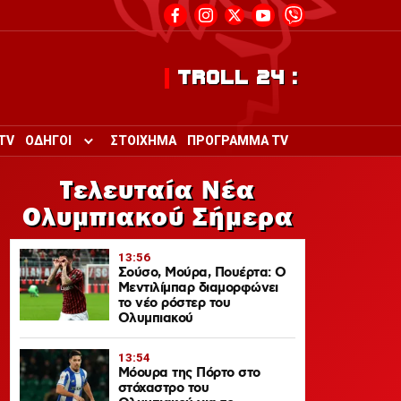
TROLL 24 :
TV
ΟΔΗΓΟΙ
ΣΤΟΙΧΗΜΑ
ΠΡΟΓΡΑΜΜΑ TV
Toggle submenu for ΟΔΗΓΟΙ
Τελευταία Νέα
Ολυμπιακού Σήμερα
13:56
Σούσο, Μούρα, Πουέρτα: Ο
Μεντιλίμπαρ διαμορφώνει
το νέο ρόστερ του
Ολυμπιακού
13:54
Μόουρα της Πόρτο στο
στόχαστρο του