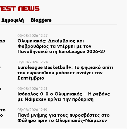
test News
Δημοφιλή
Bloggers
05/08/2026 12:27
παρ
Ολυμπιακός: Δεκέμβριος και
Φεβρουάριος τα ντέρμπι με τον
Παναθηναϊκό στη EuroLeague 2026-27
05/08/2026 12:24
υ
Euroleague Basketball+: Το ψηφιακό σπίτι
του ευρωπαϊκού μπάσκετ ανοίγει τον
Σεπτέμβριο
ο
05/08/2026 12:21
Ισόπαλος 0-0 ο Ολυμπιακός – Η ρεβάνς
με Νάιμεχεν κρίνει την πρόκριση
 το
05/08/2026 12:19
 ο
Πανό μνήμης για τους πυροσβέστες στο
Φάληρο πριν το Ολυμπιακός-Νάιμεχεν