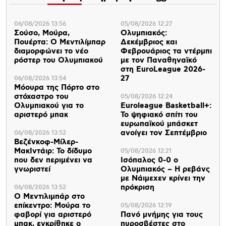
06/08/2026 13:56
05/08/2026 12:27
Σούσο, Μούρα,
Ολυμπιακός:
Πουέρτα: Ο Μεντιλίμπαρ
Δεκέμβριος και
διαμορφώνει το νέο
Φεβρουάριος τα ντέρμπι
ρόστερ του Ολυμπιακού
με τον Παναθηναϊκό
στη EuroLeague 2026-
27
06/08/2026 13:54
Μόουρα της Πόρτο στο
στόχαστρο του
05/08/2026 12:24
Ολυμπιακού για το
Euroleague Basketball+:
αριστερό μπακ
Το ψηφιακό σπίτι του
ευρωπαϊκού μπάσκετ
ανοίγει τον Σεπτέμβριο
06/08/2026 13:52
Βεζένκοφ-Μίλερ-
ΜακΙντάιρ: Το δίδυμο
05/08/2026 12:21
που δεν περιμένει να
Ισόπαλος 0-0 ο
γνωριστεί
Ολυμπιακός – Η ρεβάνς
με Νάιμεχεν κρίνει την
πρόκριση
06/08/2026 13:52
Ο Μεντιλιμπάρ στο
επίκεντρο: Μούρα το
05/08/2026 12:19
φαβορί για αριστερό
Πανό μνήμης για τους
μπακ, εγκρίθηκε ο
πυροσβέστες στο