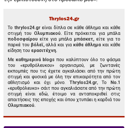
Thrylos24.gr
To
thrylos24.gr
είναι δίπλα σε κάθε άθλημα και κάθε
στιγμή του
Ολυμπιακού.
Είτε πρόκειται για μπάλα
ποδοσφαίρου
είτε για μπάλα
μπάσκετ,
είτε για το
παρκέ του
βόλεϊ,
αλλά και για
κάθε άθλημα
και κάθε
είδηση του
ερασιτέχνη.
Με
καθημερινά blogs
που καλύπτουν όλο το φάσμα
του «ερυθρόλευκου» οργανισμού, με ζωντανές
εκπομπές που τις έχετε αγκαλιάσει από την πρώτη
στιγμή και φυσικά με όλη την επικαιρότητα από τον
αθλητισμό και όχι μόνο.
Thrylos24.gr
, Το
Νο.1
«ερυθρόλευκο» σάιτ που αγκαλιάσατε από την πρώτη
στιγμή είναι εδώ, έτοιμο να ανταποκριθεί στις
απαιτήσεις της εποχής και όπου χτυπάει η καρδιά του
Ολυμπιακού.