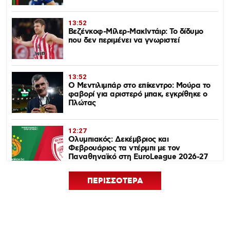
13:52
Βεζένκοφ-Μίλερ-ΜακΙντάιρ: Το δίδυμο
που δεν περιμένει να γνωριστεί
13:52
Ο Μεντιλιμπάρ στο επίκεντρο: Μούρα το
φαβορί για αριστερό μπακ, εγκρίθηκε ο
Πλώτας
12:27
Ολυμπιακός: Δεκέμβριος και
Φεβρουάριος τα ντέρμπι με τον
Παναθηναϊκό στη EuroLeague 2026-27
ΠΕΡΙΣΣΟΤΕΡΑ
12:24
Euroleague Basketball+: Το ψηφιακό
σπίτι του ευρωπαϊκού μπάσκετ ανοίγει
τον Σεπτέμβριο