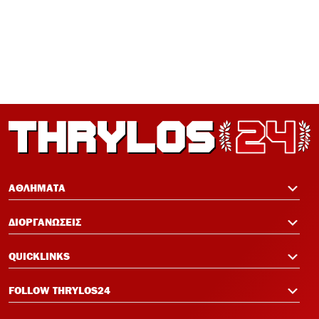
12:21
Ισόπαλος 0-0 ο Ολυμπιακός – Η ρεβάνς
με Νάιμεχεν κρίνει την πρόκριση
12:19
Πανό μνήμης για τους πυροσβέστες στο
Φάληρο πριν το Ολυμπιακός-Νάιμεχεν
12:14
Σαλάχ-Εντίν στον Ολυμπιακό:
Επικοινώνησε με Ελ Κααμπί και
ΑΘΛΗΜΑΤΑ
Μεντιλίμπαρ
ΔΙΟΡΓΑΝΩΣΕΙΣ
12:33
Ολυμπιακός: Ρεκόρ πώλησης Αντρέ
QUICKLINKS
Λουίς και τρεις νέες μεταγραφικές
ανάγκες
FOLLOW THRYLOS24