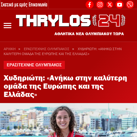
Σχετικά με εμάς
Επικοινωνία
2
ΔΗΓΟΙ
ΡΟΣΤ
ΑΘΛΗΤΙΚΑ ΝΕΑ ΟΛΥΜΠΙΑΚΟΥ ΤΩΡΑ
ΤΑ ΡΟΣΤΕΡ ΟΛΩΝ Τ
ine Casino Εξωτερικου
ΑΡΧΙΚΗ
»
ΕΡΑΣΙΤΕΧΝΗΣ ΟΛΥΜΠΙΑΚΟΣ
»
ΧΥΔΗΡΙΩΤΗ: «ΑΝΗΚΩ ΣΤΗΝ
ΚΑΛΥΤΕΡΗ ΟΜΑΔΑ ΤΗΣ ΕΥΡΩΠΗΣ ΚΑΙ ΤΗΣ ΕΛΛΑΔΑΣ»
Ποδόσφαιρο
 τα Online Casino
ΕΡΑΣΙΤΕΧΝΗΣ ΟΛΥΜΠΙΑΚΟΣ
Μπάσκετ
νουργια Online Casino
Χυδηριώτη: «Ανήκω στην καλύτερη
Μπάσκετ Γυν
ινο Χωρις Ταυτοποιηση
ομάδα της Ευρώπης και της
Βόλεϊ
ιχηματικες Εταιριες
Ελλάδας»
Βόλεϊ Γυναικ
ες Στοιχηματικες Εταιριες
Πόλο Ανδρών
coin Καζίνο
Πόλο Γυναικ
e για Ποκερ