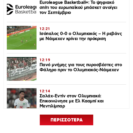
Euroleague Basketball+: Το ψηφιακό
σπίτι του ευρωπαϊκού μπάσκετ ανοίγει
τον Σεπτέμβριο
12:21
Ισόπαλος 0-0 ο Ολυμπιακός – Η ρεβάνς
με Νάιμεχεν κρίνει την πρόκριση
12:19
Πανό μνήμης για τους πυροσβέστες στο
Φάληρο πριν το Ολυμπιακός-Νάιμεχεν
12:14
Σαλάχ-Εντίν στον Ολυμπιακό:
Επικοινώνησε με Ελ Κααμπί και
Μεντιλίμπαρ
ΠΕΡΙΣΣΟΤΕΡΑ
12:33
Ολυμπιακός: Ρεκόρ πώλησης Αντρέ
Λουίς και τρεις νέες μεταγραφικές