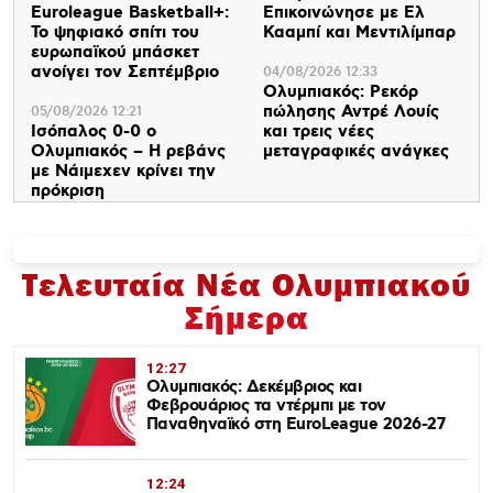
Euroleague Basketball+:
Επικοινώνησε με Ελ
Το ψηφιακό σπίτι του
Κααμπί και Μεντιλίμπαρ
ευρωπαϊκού μπάσκετ
ανοίγει τον Σεπτέμβριο
04/08/2026 12:33
Ολυμπιακός: Ρεκόρ
πώλησης Αντρέ Λουίς
05/08/2026 12:21
Ισόπαλος 0-0 ο
και τρεις νέες
Ολυμπιακός – Η ρεβάνς
μεταγραφικές ανάγκες
με Νάιμεχεν κρίνει την
πρόκριση
Τελευταία Νέα Ολυμπιακού
Σήμερα
12:27
Ολυμπιακός: Δεκέμβριος και
Φεβρουάριος τα ντέρμπι με τον
Παναθηναϊκό στη EuroLeague 2026-27
12:24