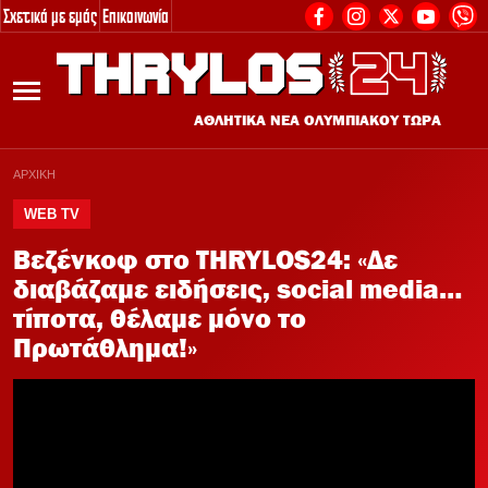
Σχετικά με εμάς
Επικοινωνία
2
ΔΗΓΟΙ
ΡΟΣΤ
ΑΘΛΗΤΙΚΑ ΝΕΑ ΟΛΥΜΠΙΑΚΟΥ ΤΩΡΑ
ΤΑ ΡΟΣΤΕΡ ΟΛΩΝ Τ
ine Casino Εξωτερικου
ΑΡΧΙΚΗ
Ποδόσφαιρο
 τα Online Casino
WEB TV
Μπάσκετ
νουργια Online Casino
Βεζένκοφ στο THRYLOS24: «Δε
Μπάσκετ Γυν
διαβάζαμε ειδήσεις, social media…
ινο Χωρις Ταυτοποιηση
τίποτα, θέλαμε μόνο το
Βόλεϊ
ιχηματικες Εταιριες
Πρωτάθλημα!»
Βόλεϊ Γυναικ
ες Στοιχηματικες Εταιριες
Πόλο Ανδρών
coin Καζίνο
Πόλο Γυναικ
e για Ποκερ