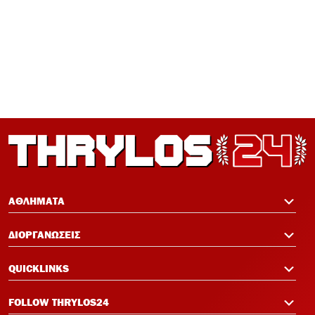
12:21
Ισόπαλος 0-0 ο Ολυμπιακός – Η ρεβάνς
με Νάιμεχεν κρίνει την πρόκριση
12:19
Πανό μνήμης για τους πυροσβέστες στο
Φάληρο πριν το Ολυμπιακός-Νάιμεχεν
12:14
Σαλάχ-Εντίν στον Ολυμπιακό:
Επικοινώνησε με Ελ Κααμπί και
ΑΘΛΗΜΑΤΑ
Μεντιλίμπαρ
ΔΙΟΡΓΑΝΩΣΕΙΣ
12:33
Ολυμπιακός: Ρεκόρ πώλησης Αντρέ
QUICKLINKS
Λουίς και τρεις νέες μεταγραφικές
ανάγκες
FOLLOW THRYLOS24