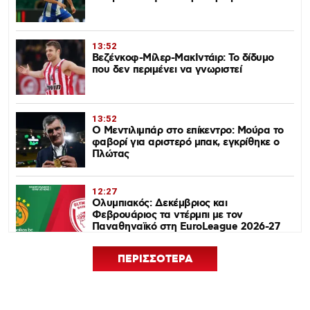
13:52
Βεζένκοφ-Μίλερ-ΜακΙντάιρ: Το δίδυμο
που δεν περιμένει να γνωριστεί
13:52
Ο Μεντιλιμπάρ στο επίκεντρο: Μούρα το
φαβορί για αριστερό μπακ, εγκρίθηκε ο
Πλώτας
12:27
Ολυμπιακός: Δεκέμβριος και
Φεβρουάριος τα ντέρμπι με τον
Παναθηναϊκό στη EuroLeague 2026-27
ΠΕΡΙΣΣΟΤΕΡΑ
12:24
Euroleague Basketball+: Το ψηφιακό
σπίτι του ευρωπαϊκού μπάσκετ ανοίγει
τον Σεπτέμβριο