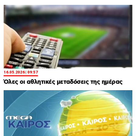
16.05.2026 | 09:57
Όλες οι αθλητικές μεταδόσεις της ημέρας