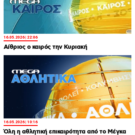
16.05.2026 | 22:06
Αίθριος ο καιρός την Κυριακή
16.05.2026 | 10:16
Όλη η αθλητική επικαιρότητα από το Μέγκα