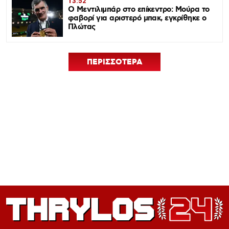
13:52
Ο Μεντιλιμπάρ στο επίκεντρο: Μούρα το
φαβορί για αριστερό μπακ, εγκρίθηκε ο
Πλώτας
ΠΕΡΙΣΣΟΤΕΡΑ