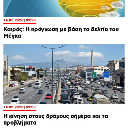
16.05.2026 | 09:38
Καιρός: Η πρόγνωση με βάση το δελτίο του
Μέγκα
16.05.2026 | 09:00
Η κίνηση στους δρόμους σήμερα και τα
προβλήματα