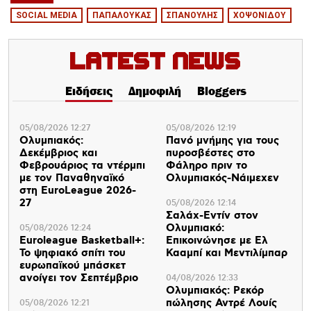
SOCIAL MEDIA
ΠΑΠΑΛΟΥΚΑΣ
ΣΠΑΝΟΥΛΗΣ
ΧΟΨΟΝΙΔΟΥ
Latest News
Ειδήσεις
Δημοφιλή
Bloggers
05/08/2026 12:27
05/08/2026 12:19
Ολυμπιακός:
Πανό μνήμης για τους
Δεκέμβριος και
πυροσβέστες στο
Φεβρουάριος τα ντέρμπι
Φάληρο πριν το
με τον Παναθηναϊκό
Ολυμπιακός-Νάιμεχεν
στη EuroLeague 2026-
27
05/08/2026 12:14
Σαλάχ-Εντίν στον
Ολυμπιακό:
05/08/2026 12:24
Euroleague Basketball+:
Επικοινώνησε με Ελ
Το ψηφιακό σπίτι του
Κααμπί και Μεντιλίμπαρ
ευρωπαϊκού μπάσκετ
ανοίγει τον Σεπτέμβριο
04/08/2026 12:33
Ολυμπιακός: Ρεκόρ
πώλησης Αντρέ Λουίς
05/08/2026 12:21