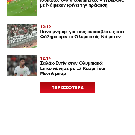
Ισόπαλος 0-0 ο Ολυμπιακός – Η ρεβάνς
με Νάιμεχεν κρίνει την πρόκριση
12:19
Πανό μνήμης για τους πυροσβέστες στο
Φάληρο πριν το Ολυμπιακός-Νάιμεχεν
12:14
Σαλάχ-Εντίν στον Ολυμπιακό:
Επικοινώνησε με Ελ Κααμπί και
Μεντιλίμπαρ
ΠΕΡΙΣΣΟΤΕΡΑ
12:33
Ολυμπιακός: Ρεκόρ πώλησης Αντρέ
Λουίς και τρεις νέες μεταγραφικές
ανάγκες