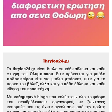
Thrylos24.gr
To
thrylos24.gr
είναι δίπλα σε κάθε άθλημα και κάθε
στιγμή του
Ολυμπιακού.
Είτε πρόκειται για μπάλα
ποδοσφαίρου
είτε για μπάλα
μπάσκετ,
είτε για το
παρκέ του
βόλεϊ,
αλλά και για
κάθε άθλημα
και κάθε
είδηση του
ερασιτέχνη.
Με
καθημερινά blogs
που καλύπτουν όλο το φάσμα
του «ερυθρόλευκου» οργανισμού, με ζωντανές
εκπομπές που τις έχετε αγκαλιάσει από την πρώτη
στιγμή και φυσικά με όλη την επικαιρότητα από τον