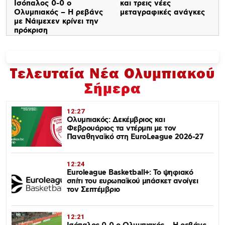
Ισόπαλος 0-0 ο
και τρεις νέες
Ολυμπιακός – Η ρεβάνς
μεταγραφικές ανάγκες
με Νάιμεχεν κρίνει την
πρόκριση
Τελευταία Νέα Ολυμπιακού
Σήμερα
12:27
Ολυμπιακός: Δεκέμβριος και
Φεβρουάριος τα ντέρμπι με τον
Παναθηναϊκό στη EuroLeague 2026-27
12:24
Euroleague Basketball+: Το ψηφιακό
σπίτι του ευρωπαϊκού μπάσκετ ανοίγει
τον Σεπτέμβριο
12:21