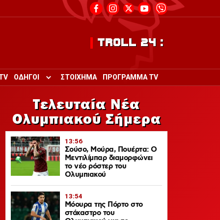
TROLL 24 :
TV
ΟΔΗΓΟΙ
ΣΤΟΙΧΗΜΑ
ΠΡΟΓΡΑΜΜΑ TV
Toggle submenu for ΟΔΗΓΟΙ
Τελευταία Νέα
Ολυμπιακού Σήμερα
13:56
Σούσο, Μούρα, Πουέρτα: Ο
Μεντιλίμπαρ διαμορφώνει
το νέο ρόστερ του
Ολυμπιακού
13:54
Μόουρα της Πόρτο στο
στόχαστρο του