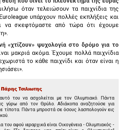
η θέση που δίνει το πλεονέκτημα της έδρας
μιλήσω όταν τελειώσουν τα παιχνίδια της
 Euroleague υπάρχουν πολλές εκπλήξεις και
ει να σκεφτόμαστε από τώρα ότι έχουμε
η».
νή «χτίζουν» ψυχολογία στο δρόμο για το
ίναι μακριά ακόμα. Έχουμε πολλά παιχνίδια
χωριστά το κάθε παιχνίδι και όταν είναι η
ησιάσει».
Πάρης Τσιλιωτης
εαυτό του να ασχολείται με τον Ολυμπιακό. Πάντα
ες γύρω από τον Θρύλο. Αδιάκοπα αναζητούσε για
ρχε τίποτα. Πάντα μπροστά σε όσους λασπολογούν εις
κού.
ια του αφού ιεραρχικά είναι Οικογένεια - Ολυμπιακός -