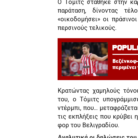
Ο Τόμιτς στάθηκε στην κα
παράταση, δίνοντας τέλ
«οικοδομήσει» οι πράσινο
περσινούς τελικούς.
POPUL
Βεζένκοφ-
περιμένει
Κρατώντας χαμηλούς τόνου
του, ο Τόμιτς υπογράμμι
ντέρμπι, που… μεταφράζετα
τις εκπλήξεις που κρύβει η
φορ του Βελιγραδίου.
Αναλυτικά οι δηλώσεις του