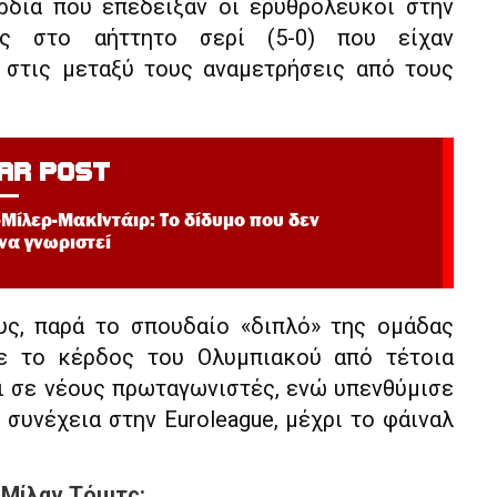
ρδιά που επέδειξαν οι ερυθρόλευκοι στην
ος στο αήττητο σερί (5-0) που είχαν
ι στις μεταξύ τους αναμετρήσεις από τους
AR POST
Μίλερ-ΜακΙντάιρ: Το δίδυμο που δεν
 να γνωριστεί
ς, παρά το σπουδαίο «διπλό» της ομάδας
σε το κέρδος του Ολυμπιακού από τέτοια
ι σε νέους πρωταγωνιστές, ενώ υπενθύμισε
 συνέχεια στην Euroleague, μέχρι το φάιναλ
 Μίλαν Τόμιτς: