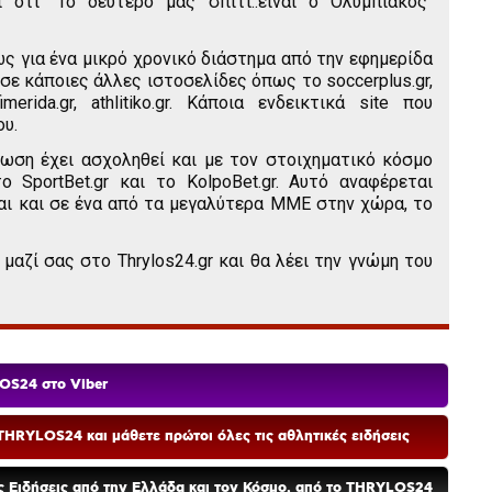
 ότι "Το δευτερο μας σπίτι..είναι ο Ολυμπιακός"
ως για ένα μικρό χρονικό διάστημα από την εφημερίδα
ι σε κάποιες άλλες ιστοσελίδες όπως το soccerplus.gr,
efimerida.gr, athlitiko.gr. Κάποια ενδεικτικά site που
υ.
ωση έχει ασχοληθεί και με τον στοιχηματικό κόσμο
 SportBet.gr και το KolpoBet.gr. Αυτό αναφέρεται
ναι και σε ένα από τα μεγαλύτερα ΜΜΕ στην χώρα, το
 μαζί σας στο Thrylos24.gr και θα λέει την γνώμη του
OS24 στο Viber
HRYLOS24 και μάθετε πρώτοι όλες τις αθλητικές ειδήσεις
ές Ειδήσεις από την Ελλάδα και τον Κόσμο, από το THRYLOS24