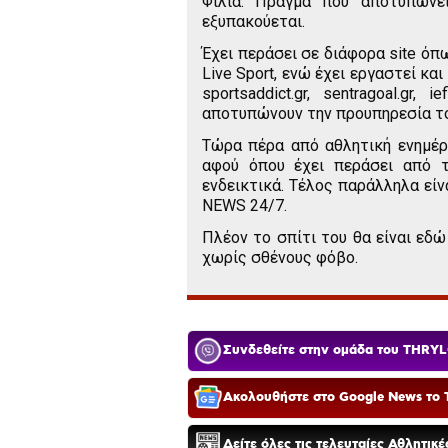
Φιλία. Πράγμα που αποτυπώνει
εξυπακούεται.
Έχει περάσει σε διάφορα site όπ
Live Sport, ενώ έχει εργαστεί κα
sportsaddict.gr, sentragoal.gr, i
αποτυπώνουν την προυπηρεσία το
Τώρα πέρα από αθλητική ενημέρ
αφού όπου έχει περάσει από το
ενδεικτικά. Τέλος παράλληλα εί
NEWS 24/7.
Πλέον το σπίτι του θα είναι εδώ
χωρίς σθένους φόβο.
Συνδεθείτε στην ομάδα του THRYL
Ακολουθήστε στο Google News το T
Δείτε όλες τις τελευταίες Αθλητικ