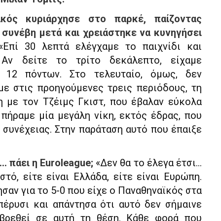
κός κυριάρχησε στο παρκέ, παίζοντας
 συνέβη μετά και χρειάστηκε να κυνηγήσει
«Επί 30 λεπτά ελέγχαμε το παιχνίδι και
. Αν δείτε το τρίτο δεκάλεπτο, είχαμε
ά 12 πόντων. Στο τελευταίο, όμως, δεν
με στις προηγούμενες τρεις περιόδους, τη
η με τον Τζέιμς Γκιστ, που έβαλαν εύκολα
 πήραμε μία μεγάλη νίκη, εκτός έδρας, που
 συνέχειας. Στην παράταση αυτό που έπαιξε
… πάει η Euroleague;
«Δεν θα το έλεγα έτσι…
στό, είτε είναι Ελλάδα, είτε είναι Ευρώπη.
ησαν για το 5-0 που είχε ο Παναθηναϊκός στα
πέρυσι και απάντησα ότι αυτό δεν σήμαινε
 βρεθεί σε αυτή τη θέση. Κάθε φορά που