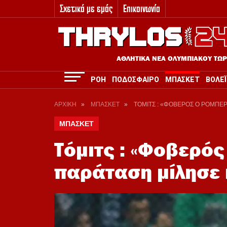
Σχετικά με εμάς
Επικοινωνία
3
ΑΘΛΗΤΙΚΑ ΝΕΑ ΟΛΥΜΠΙΑΚΟΥ ΤΩ
ΡΟΗ
ΠΟΔΟΣΦΑΙΡΟ
ΜΠΑΣΚΕΤ
ΒΟΛΕΪ
ΑΡΧΙΚΗ
»
ΜΠΑΣΚΕΤ
»
ΤΟΜΙΤΣ : «ΦΟΒΕΡΟΣ Ο ΡΟΜΠΕΡ
ΜΠΑΣΚΕΤ
Τόμιτς : «Φοβερός
παράταση μίλησε 