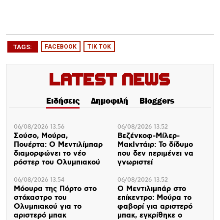
TAGS:
FACEBOOK
TIK TOK
Latest News
Ειδήσεις
Δημοφιλή
Bloggers
06/08/2026 13:56
06/08/2026 13:52
Σούσο, Μούρα,
Βεζένκοφ-Μίλερ-
Πουέρτα: Ο Μεντιλίμπαρ
ΜακΙντάιρ: Το δίδυμο
διαμορφώνει το νέο
που δεν περιμένει να
ρόστερ του Ολυμπιακού
γνωριστεί
06/08/2026 13:54
06/08/2026 13:52
Μόουρα της Πόρτο στο
Ο Μεντιλιμπάρ στο
στόχαστρο του
επίκεντρο: Μούρα το
Ολυμπιακού για το
φαβορί για αριστερό
αριστερό μπακ
μπακ, εγκρίθηκε ο