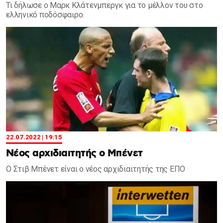
Τι δήλωσε ο Μαρκ Κλάτενμπεργκ για το μέλλον του στο
ελληνικό ποδόσφαιρο.
22.07.2022 | 19:15
Νέος αρχιδιαιτητής ο Μπένετ
Ο Στιβ Μπένετ είναι ο νέος αρχιδιαιτητής της ΕΠΟ