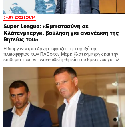
04.07.2022 | 20:14
Super League: «Εμπιστοσύνη σε
Κλάτενμπεργκ, βούληση για ανανέωση της
θητείας του»
Η διοργανώτρια Αρχή εκφράζει τη στήριξή της
πλειοψηφίας των ΠΑΕ στον Μαρκ Κλάτενμπεργκ και την
επιθυμία τους να ανανεωθεί η θητεία του Βρετανού για άλλα
δύο χρόνια.