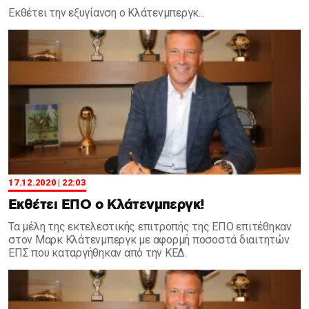
Εκθέτει την εξυγίανση ο Κλάτενμπεργκ...
17.12.2020 | 22:03
Εκθέτει ΕΠΟ ο Κλάτενμπεργκ!
Τα μέλη της εκτελεστικής επιτροπής της ΕΠΟ επιτέθηκαν
στον Μαρκ Κλάτενμπεργκ με αφορμή ποσοστά διαιτητών
ΕΠΣ που καταργήθηκαν από την ΚΕΔ.