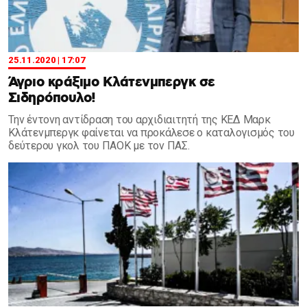
25.11.2020 | 17:07
Άγριο κράξιμο Κλάτενμπεργκ σε
Σιδηρόπουλο!
Την έντονη αντίδραση του αρχιδιαιτητή της ΚΕΔ Μαρκ
Κλάτενμπεργκ φαίνεται να προκάλεσε ο καταλογισμός του
δεύτερου γκολ του ΠΑΟΚ με τον ΠΑΣ.