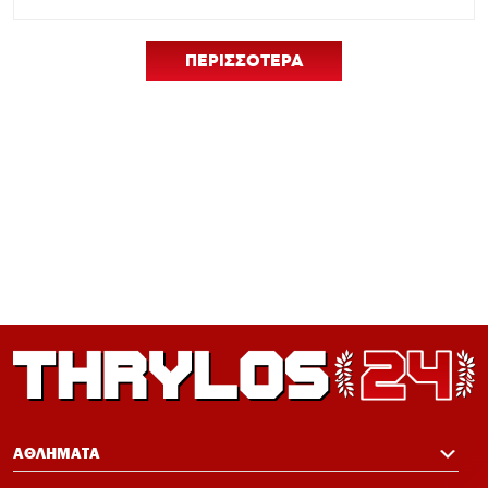
ΠΕΡΙΣΣΟΤΕΡΑ
ΑΘΛΗΜΑΤΑ