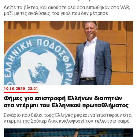
Δείτε το βίντεο, και ακούστε όλα όσα ειπώθηκαν στο VAR,
μαζί με τις αναλύσεις του γκολ που δεν μέτρησε.
10.10.2020 | 23:01
Φήμες για επιστροφή Ελλήνων διαιτητών
στα ντέρμπι του Eλληνικού πρωταθλήματος
Σενάριο που θέλει τους Έλληνες ρέφερι να επιστέφουν στα
ντέρμπι της Σούπερ Λιγκ κυκλοφορεί τον τελευταίο καιρό.