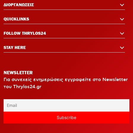
ΔΙΟΡΓΑΝΩΣΕΙΣ
QUICKLINKS
FOLLOW THRYLOS24
STAY HERE
NEWSLETTER
Για συνεχείς ενημερώσεις εγγραφείτε στο Newsletter
του Thrylos24.gr