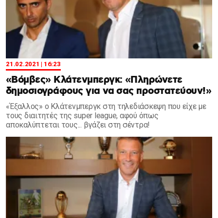
21.02.2021 | 16:23
«Βόμβες» Κλάτενμπεργκ: «Πληρώνετε
δημοσιογράφους για να σας προστατεύουν!»
«Έξαλλος» ο Κλάτενμπεργκ στη τηλεδιάσκεψη που είχε με
τους διαιτητές της super league, αφού όπως
αποκαλύπτεται τους... βγάζει στη σέντρα!