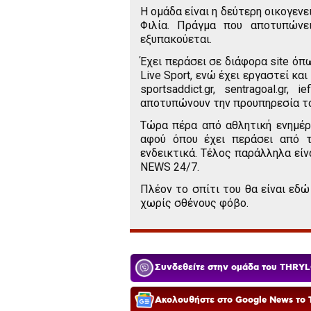
Η ομάδα είναι η δεύτερη οικογενε
Φιλία. Πράγμα που αποτυπώνει
εξυπακούεται.
Έχει περάσει σε διάφορα site όπ
Live Sport, ενώ έχει εργαστεί κα
sportsaddict.gr, sentragoal.gr, i
αποτυπώνουν την προυπηρεσία το
Τώρα πέρα από αθλητική ενημέρ
αφού όπου έχει περάσει από το
ενδεικτικά. Τέλος παράλληλα εί
NEWS 24/7.
Πλέον το σπίτι του θα είναι εδώ
χωρίς σθένους φόβο.
Συνδεθείτε στην ομάδα του THRYL
Ακολουθήστε στο Google News το T