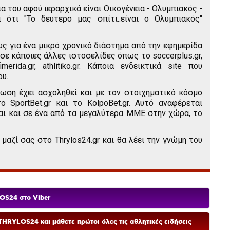
ια του αφού ιεραρχικά είναι Οικογένεια - Ολυμπιακός -
 ότι "Το δευτερο μας σπίτι..είναι ο Ολυμπιακός"
ως για ένα μικρό χρονικό διάστημα από την εφημερίδα
ι σε κάποιες άλλες ιστοσελίδες όπως το soccerplus.gr,
efimerida.gr, athlitiko.gr. Κάποια ενδεικτικά site που
υ.
ωση έχει ασχοληθεί και με τον στοιχηματικό κόσμο
 SportBet.gr και το KolpoBet.gr. Αυτό αναφέρεται
ναι και σε ένα από τα μεγαλύτερα ΜΜΕ στην χώρα, το
 μαζί σας στο Thrylos24.gr και θα λέει την γνώμη του
OS24 στο Viber
HRYLOS24 και μάθετε πρώτοι όλες τις αθλητικές ειδήσεις