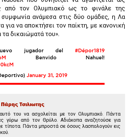
ός από τον Ολυμπιακό ως το φινάλε της
η συμφωνία ανάμεσα στις δύο ομάδες, η Λα
α για να αποκτήσει τον παίκτη, με κανονική
 τα δικαιώματά του».
 nuevo jugador del
#Dépor1819
EoM
Benvido Nahuel!
G0kcM
eportivo)
January 31, 2019
Πάρης Τσιλιωτης
εαυτό του να ασχολείται με τον Ολυμπιακό. Πάντα
ες γύρω από τον Θρύλο. Αδιάκοπα αναζητούσε για
ρχε τίποτα. Πάντα μπροστά σε όσους λασπολογούν εις
κού.