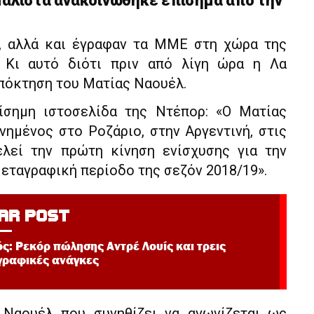
μάλιστα ανακοινώθηκε επίσημα από την
ί, αλλά και έγραφαν τα ΜΜΕ στη χώρα της
. Κι αυτό διότι πριν από λίγη ώρα η Λα
πόκτηση του Ματίας Ναουέλ.
ίσημη ιστοσελίδα της Ντέπορ: «Ο Ματίας
νημένος στο Ροζάριο, στην Αργεντινή, στις
λεί την πρώτη κίνηση ενίσχυσης για την
εταγραφική περίοδο της σεζόν 2018/19».
AR POST
ς: Ρεκόρ πώλησης Αντρέ Λουίς και τρεις
γραφικές ανάγκες
 Ναουέλ που συνηθίζει να αγωνίζεται ως