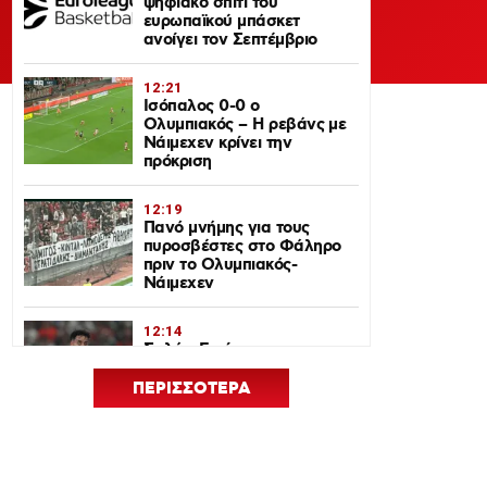
ψηφιακό σπίτι του
ευρωπαϊκού μπάσκετ
ανοίγει τον Σεπτέμβριο
12:21
Ισόπαλος 0-0 ο
Ολυμπιακός – Η ρεβάνς με
Νάιμεχεν κρίνει την
πρόκριση
12:19
Πανό μνήμης για τους
πυροσβέστες στο Φάληρο
πριν το Ολυμπιακός-
Νάιμεχεν
12:14
Σαλάχ-Εντίν στον
Ολυμπιακό: Επικοινώνησε
με Ελ Κααμπί και
ΠΕΡΙΣΣΟΤΕΡΑ
Μεντιλίμπαρ
12:33
Ολυμπιακός: Ρεκόρ