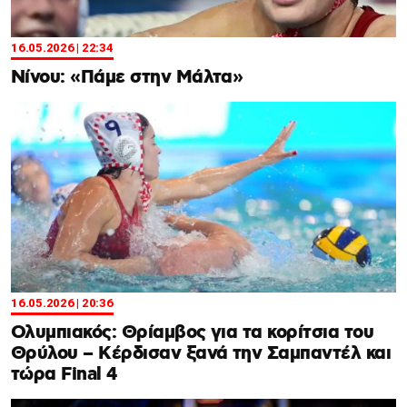
16.05.2026 | 22:34
Nίνου: «Πάμε στην Μάλτα»
16.05.2026 | 20:36
Ολυμπιακός: Θρίαμβος για τα κορίτσια του
Θρύλου – Κέρδισαν ξανά την Σαμπαντέλ και
τώρα Final 4