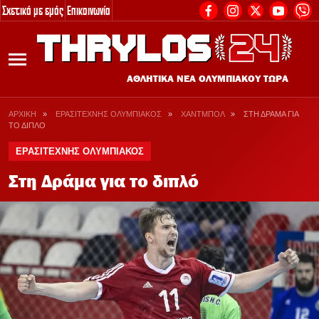
Σχετικά με εμάς
Επικοινωνία
2
ΔΗΓΟΙ
ΡΟΣΤ
ΑΘΛΗΤΙΚΑ ΝΕΑ ΟΛΥΜΠΙΑΚΟΥ ΤΩΡΑ
ΤΑ ΡΟΣΤΕΡ ΟΛΩΝ Τ
ine Casino Εξωτερικου
ΑΡΧΙΚΗ
»
ΕΡΑΣΙΤΕΧΝΗΣ ΟΛΥΜΠΙΑΚΟΣ
»
ΧΑΝΤΜΠΟΛ
»
ΣΤΗ ΔΡΑΜΑ ΓΙΑ
ΤΟ ΔΙΠΛΟ
Ποδόσφαιρο
 τα Online Casino
ΕΡΑΣΙΤΕΧΝΗΣ ΟΛΥΜΠΙΑΚΟΣ
Μπάσκετ
νουργια Online Casino
Στη Δράμα για το διπλό
Μπάσκετ Γυν
ινο Χωρις Ταυτοποιηση
Βόλεϊ
ιχηματικες Εταιριες
Βόλεϊ Γυναικ
ες Στοιχηματικες Εταιριες
Πόλο Ανδρών
coin Καζίνο
Πόλο Γυναικ
e για Ποκερ