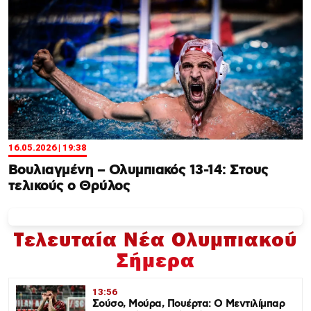
16.05.2026 | 19:38
Βουλιαγμένη – Ολυμπιακός 13-14: Στους
τελικούς ο Θρύλος
Τελευταία Νέα Ολυμπιακού
Σήμερα
13:56
Σούσο, Μούρα, Πουέρτα: Ο Μεντιλίμπαρ