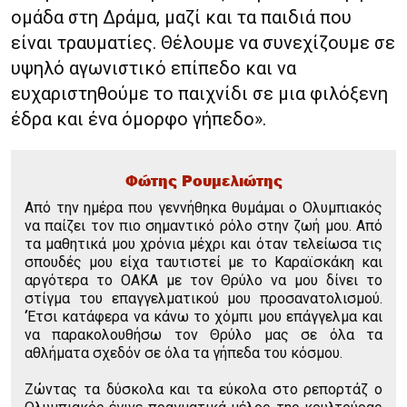
ομάδα στη Δράμα, μαζί και τα παιδιά που
είναι τραυματίες. Θέλουμε να συνεχίζουμε σε
υψηλό αγωνιστικό επίπεδο και να
ευχαριστηθούμε το παιχνίδι σε μια φιλόξενη
έδρα και ένα όμορφο γήπεδο».
Φώτης Ρουμελιώτης
Από την ημέρα που γεννήθηκα θυμάμαι ο Ολυμπιακός
να παίζει τον πιο σημαντικό ρόλο στην ζωή μου. Από
τα μαθητικά μου χρόνια μέχρι και όταν τελείωσα τις
σπουδές μου είχα ταυτιστεί με το Καραϊσκάκη και
αργότερα το ΟΑΚΑ με τον Θρύλο να μου δίνει το
στίγμα του επαγγελματικού μου προσανατολισμού.
‘Έτσι κατάφερα να κάνω το χόμπι μου επάγγελμα και
να παρακολουθήσω τον Θρύλο μας σε όλα τα
αθλήματα σχεδόν σε όλα τα γήπεδα του κόσμου.
Ζώντας τα δύσκολα και τα εύκολα στο ρεπορτάζ ο