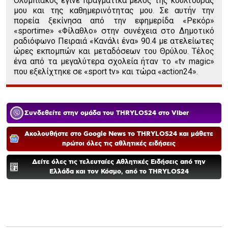
Ολυμπιακός έγινε πραγματικά μέλος της κουλτούρας
μου και της καθημερινότητας μου. Σε αυτήν την
πορεία ξεκίνησα από την εφημερίδα «Ρεκόρ»
«sportime» «Φίλαθλο» στην συνέχεια στο Δημοτικό
ραδιόφωνο Πειραιά «Κανάλι ένα» 90.4 με ατελείωτες
ώρες εκπομπών και μεταδόσεων του Θρύλου. Τέλος
ένα από τα μεγαλύτερα σχολεία ήταν το «tv magic»
που εξελίχτηκε σε «sport tv» και τώρα «action24».
Συνδεθείτε στην ομάδα του THRYLOS24 στο Viber
Ακολουθήστε στο Google News το THRYLOS24 και μάθετε
πρώτοι όλες τις αθλητικές ειδήσεις
Δείτε όλες τις τελευταίες Αθλητικές Ειδήσεις από την
Ελλάδα και τον Κόσμο, από το THRYLOS24