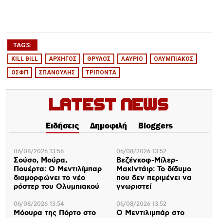
TAGS:
KILL BILL
ΑΡΧΗΓΟΣ
ΘΡΥΛΟΣ
ΛΑΥΡΙΟ
ΟΛΥΜΠΙΑΚΟΣ
ΟΣΦΠ
ΣΠΑΝΟΥΛΗΣ
ΤΡΙΠΟΝΤΑ
Latest News
Ειδήσεις
Δημοφιλή
Bloggers
06/08/2026 13:56
06/08/2026 13:52
Σούσο, Μούρα,
Βεζένκοφ-Μίλερ-
Πουέρτα: Ο Μεντιλίμπαρ
ΜακΙντάιρ: Το δίδυμο
διαμορφώνει το νέο
που δεν περιμένει να
ρόστερ του Ολυμπιακού
γνωριστεί
06/08/2026 13:54
06/08/2026 13:52
Μόουρα της Πόρτο στο
Ο Μεντιλιμπάρ στο