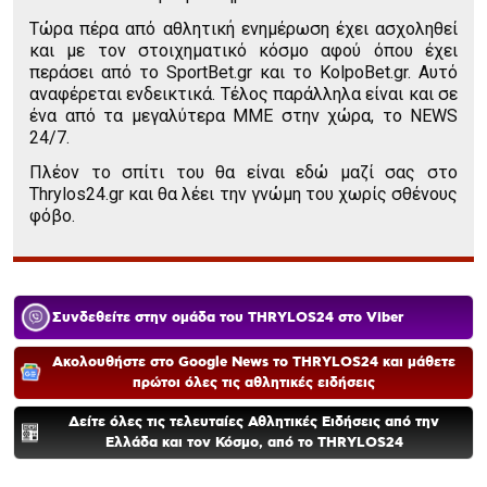
Τώρα πέρα από αθλητική ενημέρωση έχει ασχοληθεί
και με τον στοιχηματικό κόσμο αφού όπου έχει
περάσει από το SportBet.gr και το KolpoBet.gr. Αυτό
αναφέρεται ενδεικτικά. Τέλος παράλληλα είναι και σε
ένα από τα μεγαλύτερα ΜΜΕ στην χώρα, το NEWS
24/7.
Πλέον το σπίτι του θα είναι εδώ μαζί σας στο
Thrylos24.gr και θα λέει την γνώμη του χωρίς σθένους
φόβο.
Συνδεθείτε στην ομάδα του THRYLOS24 στο Viber
Ακολουθήστε στο Google News το THRYLOS24 και μάθετε
πρώτοι όλες τις αθλητικές ειδήσεις
Δείτε όλες τις τελευταίες Αθλητικές Ειδήσεις από την
Ελλάδα και τον Κόσμο, από το THRYLOS24