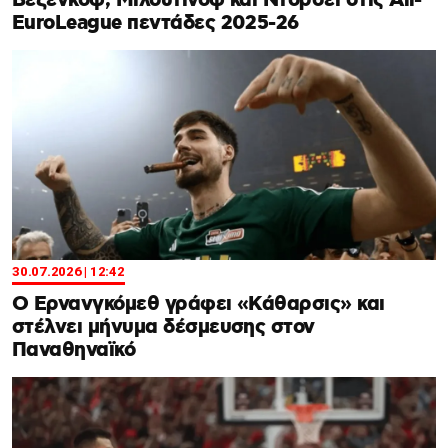
Βεζένκοφ, Μιλουτίνοφ και Ντόρσεϊ στις All-
EuroLeague πεντάδες 2025-26
30.07.2026 | 12:42
Ο Ερνανγκόμεθ γράφει «Κάθαρσις» και
στέλνει μήνυμα δέσμευσης στον
Παναθηναϊκό