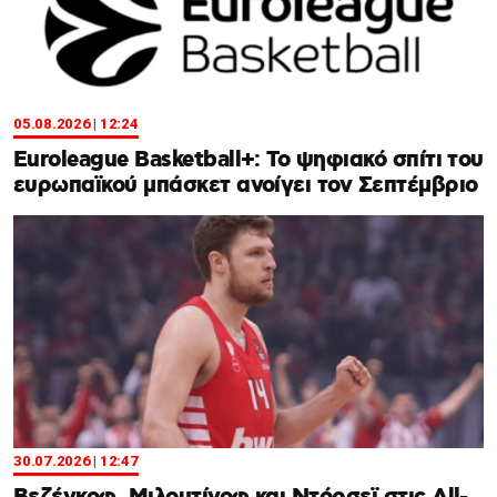
05.08.2026 | 12:24
Euroleague Basketball+: Το ψηφιακό σπίτι του
ευρωπαϊκού μπάσκετ ανοίγει τον Σεπτέμβριο
30.07.2026 | 12:47