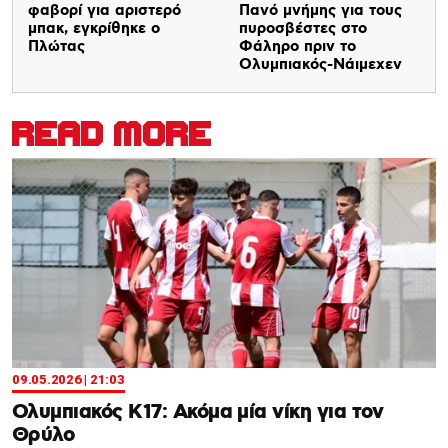
φαβορί για αριστερό
Πανό μνήμης για τους
μπακ, εγκρίθηκε ο
πυροσβέστες στο
Πλώτας
Φάληρο πριν το
Ολυμπιακός-Νάιμεχεν
READ MORE
09.05.2026 | 21:03
Ολυμπιακός Κ17: Ακόμα μία νίκη για τον
Θρύλο