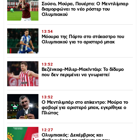
Σούσο, Μούρα, Πουέρτα: Ο Μεντιλίμπαρ
διαμορφώνει το νέο ρόστερ του
Ολυμπιακού
13:54
Μόουρα της Πόρτο στο στόχαστρο του
Ολυμπιακού για το αριστερό μπακ
13:52
Βεζένκοφ-Μίλερ-ΜακΙντάιρ: Το δίδυμο
που δεν περιμένει να γνωριστεί
13:52
Ο Μεντιλιμπάρ στο επίκεντρο: Μούρα το
φαβορί για αριστερό μπακ, εγκρίθηκε ο
Πλώτας
12:27
Ολυμπιακός: Δεκέμβριος και