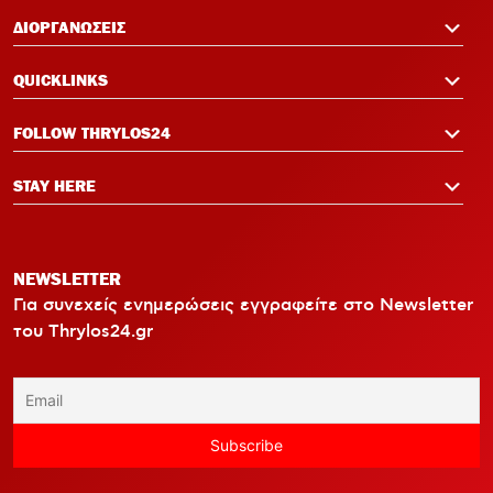
ΔΙΟΡΓΑΝΩΣΕΙΣ
QUICKLINKS
FOLLOW THRYLOS24
STAY HERE
NEWSLETTER
Για συνεχείς ενημερώσεις εγγραφείτε στο Newsletter
του Thrylos24.gr