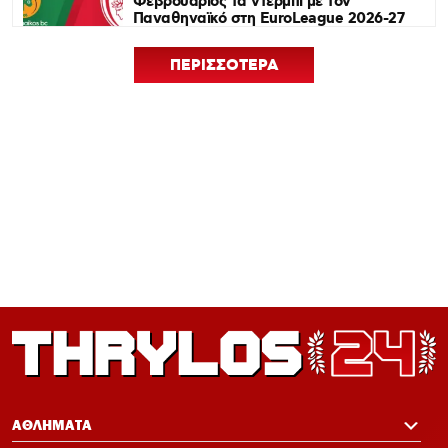
Φεβρουάριος τα ντέρμπι με τον
Παναθηναϊκό στη EuroLeague 2026-27
ΠΕΡΙΣΣΟΤΕΡΑ
12:24
Euroleague Basketball+: Το ψηφιακό
σπίτι του ευρωπαϊκού μπάσκετ ανοίγει
τον Σεπτέμβριο
12:21
Ισόπαλος 0-0 ο Ολυμπιακός – Η ρεβάνς
με Νάιμεχεν κρίνει την πρόκριση
12:19
Πανό μνήμης για τους πυροσβέστες στο
Φάληρο πριν το Ολυμπιακός-Νάιμεχεν
12:14
Σαλάχ-Εντίν στον Ολυμπιακό:
Επικοινώνησε με Ελ Κααμπί και
ΑΘΛΗΜΑΤΑ
Μεντιλίμπαρ