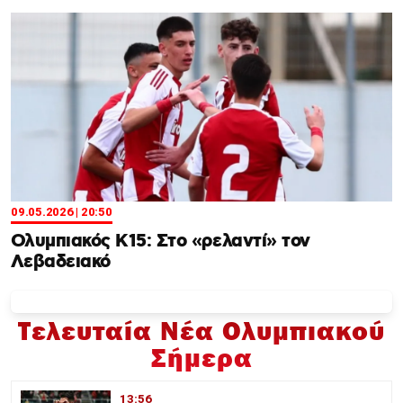
09.05.2026 | 20:50
Ολυμπιακός Κ15: Στο «ρελαντί» τον
Λεβαδειακό
Τελευταία Νέα Ολυμπιακού
Σήμερα
13:56