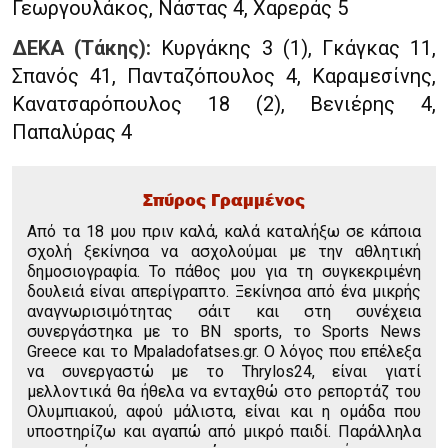
Γεωργουλάκος, Νάστας 4, Χαρεράς 5
ΔΕΚΑ (Τάκης):
Κυργάκης 3 (1), Γκάγκας 11,
Σπανός 41, Πανταζόπουλος 4, Καραμεσίνης,
Κανατσαρόπουλος 18 (2), Βενιέρης 4,
Παπαλύρας 4
Σπύρος Γραμμένος
Από τα 18 μου πριν καλά, καλά καταλήξω σε κάποια
σχολή ξεκίνησα να ασχολούμαι με την αθλητική
δημοσιογραφία. Το πάθος μου για τη συγκεκριμένη
δουλειά είναι απερίγραπτο. Ξεκίνησα από ένα μικρής
αναγνωρισιμότητας σάιτ και στη συνέχεια
συνεργάστηκα με το
BN sports
, το
Sports News
Greece
και το
Mpaladofatses
.
gr
. Ο λόγος που επέλεξα
να συνεργαστώ με το
Thrylos
24, είναι γιατί
μελλοντικά θα ήθελα να ενταχθώ στο ρεπορτάζ του
Ολυμπιακού, αφού μάλιστα, είναι και η ομάδα που
υποστηρίζω και αγαπώ από μικρό παιδί. Παράλληλα