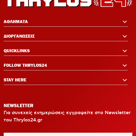
ΑΘΛΗΜΑΤΑ
ΔΙΟΡΓΑΝΩΣΕΙΣ
QUICKLINKS
FOLLOW THRYLOS24
STAY HERE
NEWSLETTER
Για συνεχείς ενημερώσεις εγγραφείτε στο Newsletter
του Thrylos24.gr