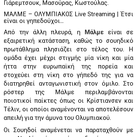
Γιάρεμτσουκ, Μασούρας, Κωστούλας.
ΜΑΛΜΕ – ΟΛΥΜΠΙΑΚΟΣ Live Streaming | Έτσι
είναι οι γηπεδούχοι…
Από την άλλη πλευρά, η
Μάλμε
είναι σε
εξαιρετική κατάσταση, καθώς το σουηδικό
πρωτάθλημα πλησιάζει στο τέλος του. Η
ομάδα έχει μέχρι στιγμής μία νίκη και μία
ήττα στην ευρωπαϊκή της πορεία και
στοχεύει στη νίκη στο γήπεδό της για να
διατηρηθεί ανταγωνιστική στον όμιλο. Στο
ρόστερ της Μάλμε περιλαμβάνονται
ποιοτικοί παίκτες όπως οι Κρίστιανσεν και
Τέλιν, οι οποίοι αναμένονται να αποτελέσουν
απειλή για την άμυνα του Ολυμπιακού.
Οι Σουηδοί αναμένεται να παραταχθούν με