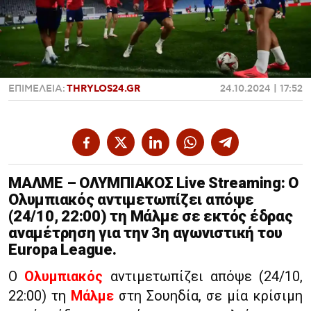
Χαντμπολ
ΕΠΙΜΕΛΕΙΑ:
THRYLOS24.GR
24.10.2024 | 17:52
ΜΑΛΜΕ – ΟΛΥΜΠΙΑΚΟΣ Live Streaming: Ο
Ολυμπιακός αντιμετωπίζει απόψε
(24/10, 22:00) τη Μάλμε σε εκτός έδρας
αναμέτρηση για την 3η αγωνιστική του
Europa League.
Ο
Ολυμπιακός
αντιμετωπίζει απόψε (24/10,
22:00) τη
Μάλμε
στη Σουηδία, σε μία κρίσιμη