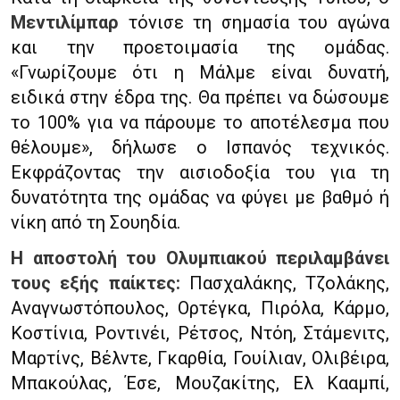
Μεντιλίμπαρ
τόνισε τη σημασία του αγώνα
και την προετοιμασία της ομάδας.
«Γνωρίζουμε ότι η Μάλμε είναι δυνατή,
ειδικά στην έδρα της. Θα πρέπει να δώσουμε
το 100% για να πάρουμε το αποτέλεσμα που
θέλουμε», δήλωσε ο Ισπανός τεχνικός.
Εκφράζοντας την αισιοδοξία του για τη
δυνατότητα της ομάδας να φύγει με βαθμό ή
νίκη από τη Σουηδία.
Η αποστολή του Ολυμπιακού περιλαμβάνει
τους εξής παίκτες:
Πασχαλάκης, Τζολάκης,
Αναγνωστόπουλος, Ορτέγκα, Πιρόλα, Κάρμο,
Κοστίνια, Ροντινέι, Ρέτσος, Ντόη, Στάμενιτς,
Μαρτίνς, Βέλντε, Γκαρθία, Γουίλιαν, Ολιβέιρα,
Μπακούλας, Έσε, Μουζακίτης, Ελ Κααμπί,