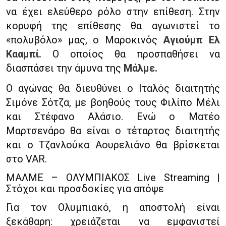
να έχει ελεύθερο ρόλο στην επίθεση. Στην
κορυφή της επίθεσης θα αγωνιστεί το
«πολυβόλο» μας, ο Μαροκινός
Αγιούμπ Ελ
Κααμπί.
Ο οποίος θα προσπαθήσει να
διασπάσει την άμυνα της
Μάλμε.
Ο αγώνας θα διευθύνει ο Ιταλός διαιτητής
Σιμόνε Σότζα, με βοηθούς τους Φιλίπο Μέλι
και Στέφανο Αλάσιο. Ενώ ο Ματέο
Μαρτσενάρο θα είναι ο τέταρτος διαιτητής
και ο Τζανλούκα Αουρελιάνο θα βρίσκεται
στο VAR.
ΜΑΛΜΕ – ΟΛΥΜΠΙΑΚΟΣ Live Streaming |
Στόχοι και προσδοκίες για απόψε
Για τον Ολυμπιακό, η αποστολή είναι
ξεκάθαρη: χρειάζεται να εμφανιστεί