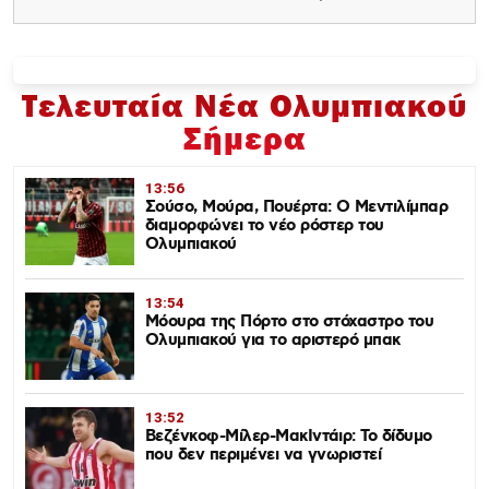
Τελευταία Νέα Ολυμπιακού
Σήμερα
13:56
Σούσο, Μούρα, Πουέρτα: Ο Μεντιλίμπαρ
διαμορφώνει το νέο ρόστερ του
Ολυμπιακού
13:54
Μόουρα της Πόρτο στο στόχαστρο του
Ολυμπιακού για το αριστερό μπακ
13:52
Βεζένκοφ-Μίλερ-ΜακΙντάιρ: Το δίδυμο
που δεν περιμένει να γνωριστεί