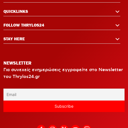
QUICKLINKS
FOLLOW THRYLOS24
STAY HERE
NEWSLETTER
Για συνεχείς ενημερώσεις εγγραφείτε στο Newsletter
του Thrylos24.gr