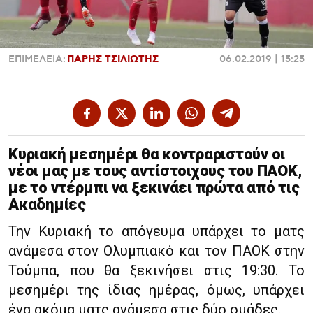
Χαντμπολ
ΕΠΙΜΕΛΕΙΑ:
ΠΑΡΗΣ ΤΣΙΛΙΩΤΗΣ
06.02.2019 | 15:25
Κυριακή μεσημέρι θα κοντραριστούν οι
νέοι μας με τους αντίστοιχους του ΠΑΟΚ,
με το ντέρμπι να ξεκινάει πρώτα από τις
Ακαδημίες
Την Κυριακή το απόγευμα υπάρχει το ματς
ανάμεσα στον Ολυμπιακό και τον ΠΑΟΚ στην
Τούμπα, που θα ξεκινήσει στις 19:30. Το
μεσημέρι της ίδιας ημέρας, όμως, υπάρχει
ένα ακόμα ματς ανάμεσα στις δύο ομάδες.