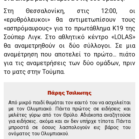
Στη Θεσσαλονίκη, στις 12:00, οι
«ερυθρόλευκοι» θα αντιμετωπίσουν τους
«ασπρόμαυρους» για το πρωτάθλημα Κ19 της
Σούπερ Λιγκ. Στο αθλητικό κέντρο «LOLAS»
θα αναμετρηθούν οι δύο σύλλογοι. Σε μια
αναμέτρηση που αποτελεί το πρώτο… πιάτο
για τις αναμετρήσεις των δύο ομάδων, πριν
το ματς στην Τούμπα.
Πάρης Τσιλιωτης
Από μικρό παιδί θυμάται τον εαυτό του να ασχολείται
με τον Ολυμπιακό. Πάντα πρώτος σε ειδήσεις και
μελέτες γύρω από τον Θρύλο. Αδιάκοπα αναζητούσε
για ειδήσεις.. ακόμα και αν δεν υπήρχε τίποτα. Πάντα
μπροστά σε όσους λασπολογούν εις βάρος του
ονόματος του Ολυμπιακού.