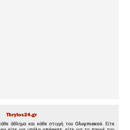
Thrylos24.gr
κάθε άθλημα και κάθε στιγμή του
Ολυμπιακού.
Είτε
ρου
είτε για μπάλα
μπάσκετ,
είτε για το παρκέ του