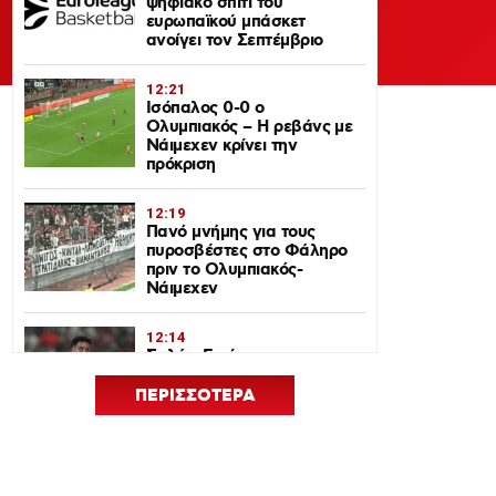
ψηφιακό σπίτι του
ευρωπαϊκού μπάσκετ
ανοίγει τον Σεπτέμβριο
12:21
Ισόπαλος 0-0 ο
Ολυμπιακός – Η ρεβάνς με
Νάιμεχεν κρίνει την
πρόκριση
12:19
Πανό μνήμης για τους
πυροσβέστες στο Φάληρο
πριν το Ολυμπιακός-
Νάιμεχεν
12:14
Σαλάχ-Εντίν στον
Ολυμπιακό: Επικοινώνησε
με Ελ Κααμπί και
ΠΕΡΙΣΣΟΤΕΡΑ
Μεντιλίμπαρ
12:33
Ολυμπιακός: Ρεκόρ