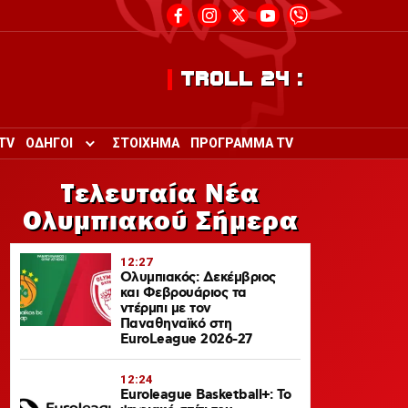
TROLL 24 :
TV
ΟΔΗΓΟΙ
ΣΤΟΙΧΗΜΑ
ΠΡΟΓΡΑΜΜΑ TV
Toggle submenu for ΟΔΗΓΟΙ
Τελευταία Νέα
Ολυμπιακού Σήμερα
12:27
Ολυμπιακός: Δεκέμβριος
και Φεβρουάριος τα
ντέρμπι με τον
Παναθηναϊκό στη
EuroLeague 2026-27
12:24
Euroleague Basketball+: Το