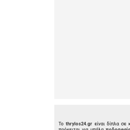
To
thrylos24.gr
είναι δίπλα σε 
πρόκειται για μπάλα
ποδοσφαί