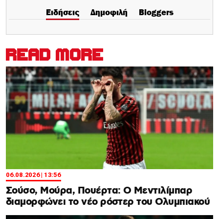
Ειδήσεις
Δημοφιλή
Bloggers
READ MORE
06.08.2026 | 13:56
Σούσο, Μούρα, Πουέρτα: Ο Μεντιλίμπαρ
διαμορφώνει το νέο ρόστερ του Ολυμπιακού