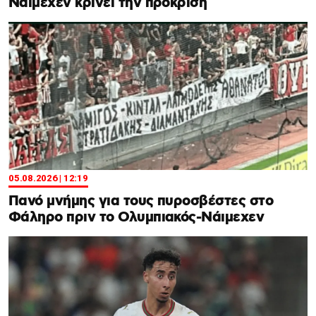
Νάιμεχεν κρίνει την πρόκριση
05.08.2026 | 12:19
Πανό μνήμης για τους πυροσβέστες στο
Φάληρο πριν το Ολυμπιακός-Νάιμεχεν