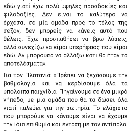
εδώ γιατί έχω πολύ υψηλές προσδοκίες και
φιλοδοξίες. Δεν είναι το καλύτερο να
έρχεσαι σε μία ομάδα προς το τέλος της
σεζόν, δεν μπορείς να κάνεις αυτό που
θέλεις. Έχω προσπαθήσει να βρω λύσεις,
αλλά συνεχίζω να είμαι υπερήφαος που είμαι
εδώ. Αν μπορούσα να αλλάξω κάτι θα ήταν τα
αποτελέσματα».
Για τον Πλατανιά: «Πρέπει να ξεχάσουμε την
βαθμολογία και να κερδίσουμε όλα τα
υπόλοιπα παιχνίδια. Πηγαίνουμε σε ένα μικρό
γήπεδο, με μία ομάδα που θα τα δώσει όλα
γιατί παλεύει για την σωτηρία. Το ελάχιστο
που μπορούμε να κάνουμε είναι να έχουμε
την ίδια επιθυμία και ένταση με τον αντίπαλο.