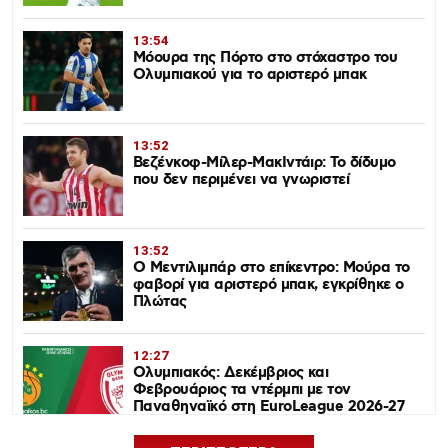
13:54
Μόουρα της Πόρτο στο στόχαστρο του
Ολυμπιακού για το αριστερό μπακ
13:52
Βεζένκοφ-Μίλερ-ΜακΙντάιρ: Το δίδυμο
που δεν περιμένει να γνωριστεί
13:52
Ο Μεντιλιμπάρ στο επίκεντρο: Μούρα το
φαβορί για αριστερό μπακ, εγκρίθηκε ο
Πλώτας
12:27
Ολυμπιακός: Δεκέμβριος και
Φεβρουάριος τα ντέρμπι με τον
Παναθηναϊκό στη EuroLeague 2026-27