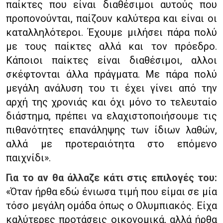
παίκτες που είναι διαθέσιμοι αυτούς που
προπονούνται, παίζουν καλύτερα και είναι οι
καταλληλότεροι. Έχουμε μιλήσει πάρα πολύ
με τους παίκτες αλλά και τον πρόεδρο.
Κάποιοι παίκτες είναι διαθέσιμοι, αλλοι
σκέφτονται άλλα πράγματα. Με πάρα πολύ
μεγάλη ανάλυση του τι έχει γίνει από την
αρχή της χρονιάς και όχι μόνο το τελευταίο
διάστημα, πρέπει να ελαχιστοποιήσουμε τις
πιθανότητες επανάληψης των ίδιων λαθών,
αλλά με προτεραιότητα στο επόμενο
παιχνίδι».
Για το αν θα άλλαζε κάτι στις επιλογές του:
«Όταν ήρθα εδώ ένιωσα τιμή που είμαι σε μία
τόσο μεγάλη ομάδα όπως ο Ολυμπιακός. Είχα
καλύτερες προτάσεις οικονομικά, αλλά ήρθα