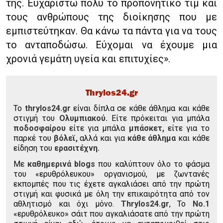
της. Ευχαριστώ πολύ το προπονητικό τιμ και
τους ανθρώπους της διοίκησης που με
εμπιστεύτηκαν. Θα κάνω τα πάντα για να τους
το ανταποδώσω. Εύχομαι να έχουμε μια
χρονιά γεμάτη υγεία και επιτυχίες».
Thrylos24.gr
To
thrylos24.gr
είναι δίπλα σε κάθε άθλημα και κάθε
στιγμή του
Ολυμπιακού.
Είτε πρόκειται για μπάλα
ποδοσφαίρου
είτε για μπάλα
μπάσκετ,
είτε για το
παρκέ του
βόλεϊ,
αλλά και για
κάθε άθλημα
και κάθε
είδηση του
ερασιτέχνη.
Με
καθημερινά blogs
που καλύπτουν όλο το φάσμα
του «ερυθρόλευκου» οργανισμού, με ζωντανές
εκπομπές που τις έχετε αγκαλιάσει από την πρώτη
στιγμή και φυσικά με όλη την επικαιρότητα από τον
αθλητισμό και όχι μόνο.
Thrylos24.gr
, Το
Νο.1
«ερυθρόλευκο» σάιτ που αγκαλιάσατε από την πρώτη