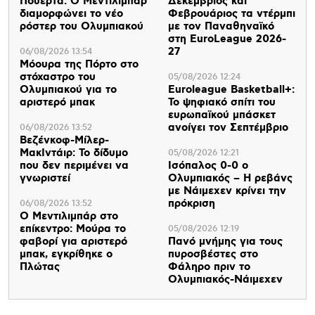
Πουέρτα: Ο Μεντιλίμπαρ
Δεκέμβριος και
διαμορφώνει το νέο
Φεβρουάριος τα ντέρμπι
ρόστερ του Ολυμπιακού
με τον Παναθηναϊκό
στη EuroLeague 2026-
27
06/08/2026 13:54
Μόουρα της Πόρτο στο
στόχαστρο του
05/08/2026 12:24
Ολυμπιακού για το
Euroleague Basketball+:
αριστερό μπακ
Το ψηφιακό σπίτι του
ευρωπαϊκού μπάσκετ
ανοίγει τον Σεπτέμβριο
06/08/2026 13:52
Βεζένκοφ-Μίλερ-
ΜακΙντάιρ: Το δίδυμο
05/08/2026 12:21
που δεν περιμένει να
Ισόπαλος 0-0 ο
γνωριστεί
Ολυμπιακός – Η ρεβάνς
με Νάιμεχεν κρίνει την
πρόκριση
06/08/2026 13:52
Ο Μεντιλιμπάρ στο
επίκεντρο: Μούρα το
05/08/2026 12:19
φαβορί για αριστερό
Πανό μνήμης για τους
μπακ, εγκρίθηκε ο
πυροσβέστες στο
Πλώτας
Φάληρο πριν το
Ολυμπιακός-Νάιμεχεν