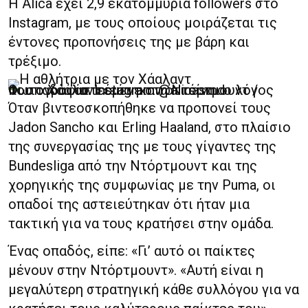
Η Alica έχει 2,9 εκατομμύρια followers στο
Instagram, με τους οποίους μοιράζεται τις
έντονες προπονήσεις της με βάρη και
τρέξιμο.
Οι οπαδοί αστειεύτηκαν ότι είναι ο λόγος που ο Χάαλαντ έμενε στη Ντόρτμουντ / Φωτογραφία: Instagram @alicasmd
Όταν βιντεοσκοπήθηκε να προπονεί τους
Jadon Sancho και Erling Haaland, στο πλαίσιο
της συνεργασίας της με τους γίγαντες της
Bundesliga από την Ντόρτμουντ και της
χορηγικής της συμφωνίας με την Puma, οι
οπαδοί της αστειεύτηκαν ότι ήταν μια
τακτική για να τους κρατήσει στην ομάδα.
Ένας οπαδός, είπε: «Γι’ αυτό οι παίκτες
μένουν στην Ντόρτμουντ». «Αυτή είναι η
μεγαλύτερη στρατηγική κάθε συλλόγου για να