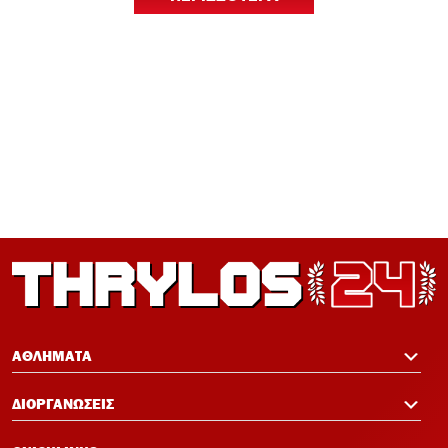
12:24
Euroleague Basketball+: Το ψηφιακό
σπίτι του ευρωπαϊκού μπάσκετ ανοίγει
τον Σεπτέμβριο
12:21
Ισόπαλος 0-0 ο Ολυμπιακός – Η ρεβάνς
με Νάιμεχεν κρίνει την πρόκριση
12:19
Πανό μνήμης για τους πυροσβέστες στο
Φάληρο πριν το Ολυμπιακός-Νάιμεχεν
12:14
Σαλάχ-Εντίν στον Ολυμπιακό:
Επικοινώνησε με Ελ Κααμπί και
ΑΘΛΗΜΑΤΑ
Μεντιλίμπαρ
ΔΙΟΡΓΑΝΩΣΕΙΣ
12:33
Ολυμπιακός: Ρεκόρ πώλησης Αντρέ