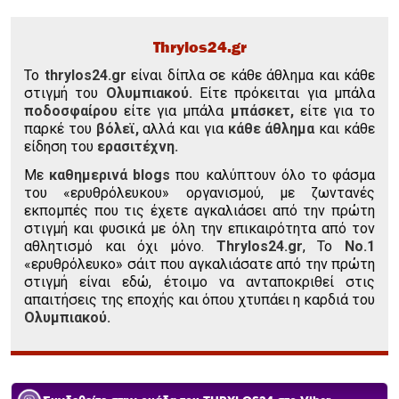
Thrylos24.gr
To
thrylos24.gr
είναι δίπλα σε κάθε άθλημα και κάθε
στιγμή του
Ολυμπιακού.
Είτε πρόκειται για μπάλα
ποδοσφαίρου
είτε για μπάλα
μπάσκετ,
είτε για το
παρκέ του
βόλεϊ,
αλλά και για
κάθε άθλημα
και κάθε
είδηση του
ερασιτέχνη.
Με
καθημερινά blogs
που καλύπτουν όλο το φάσμα
του «ερυθρόλευκου» οργανισμού, με ζωντανές
εκπομπές που τις έχετε αγκαλιάσει από την πρώτη
στιγμή και φυσικά με όλη την επικαιρότητα από τον
αθλητισμό και όχι μόνο.
Thrylos24.gr
, Το
Νο.1
«ερυθρόλευκο» σάιτ που αγκαλιάσατε από την πρώτη
στιγμή είναι εδώ, έτοιμο να ανταποκριθεί στις
απαιτήσεις της εποχής και όπου χτυπάει η καρδιά του
Ολυμπιακού.