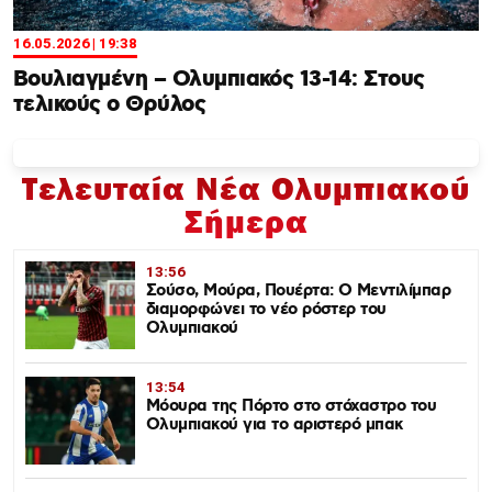
16.05.2026 | 19:38
Βουλιαγμένη – Ολυμπιακός 13-14: Στους
τελικούς ο Θρύλος
Τελευταία Νέα Ολυμπιακού
Σήμερα
13:56
Σούσο, Μούρα, Πουέρτα: Ο Μεντιλίμπαρ
διαμορφώνει το νέο ρόστερ του
Ολυμπιακού
13:54
Μόουρα της Πόρτο στο στόχαστρο του
Ολυμπιακού για το αριστερό μπακ