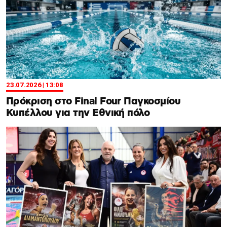
23.07.2026 | 13:08
Πρόκριση στο Final Four Παγκοσμίου
Κυπέλλου για την Εθνική πόλο