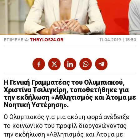
Χαντμπολ
ΕΠΙΜΕΛΕΙΑ:
THRYLOS24.GR
11.04.2019 | 15:50
Η Γενική Γραμματέας του Ολυμπιακού,
Χριστίνα Τσιλιγκίρη, τοποθετήθηκε για
την εκδήλωση «Αθλητισμός και Άτομα με
Νοητική Υστέρηση».
Ο Ολυμπιακός για μια ακόμη φορά ανέδειξε
το κοινωνικό του προφίλ διοργανώνοντας
την εκδήλωση «Αθλητισμός και Άτομα με