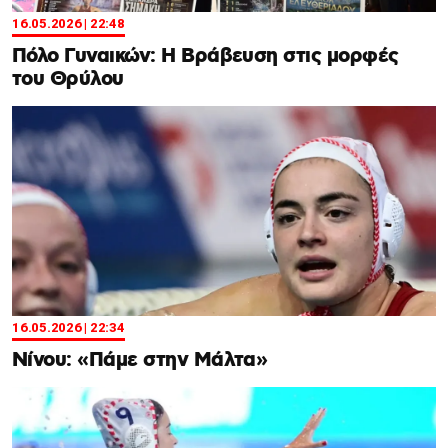
16.05.2026 | 22:48
Πόλο Γυναικών: Η Βράβευση στις μορφές
του Θρύλου
16.05.2026 | 22:34
Nίνου: «Πάμε στην Μάλτα»