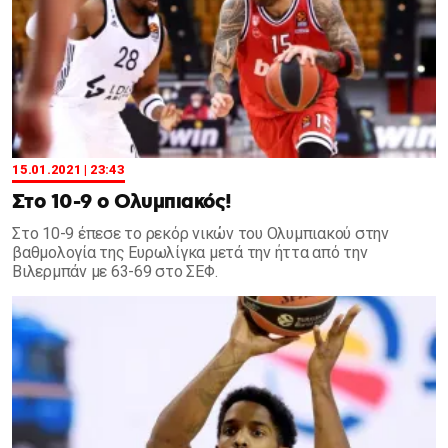
15.01.2021 | 23:43
Στο 10-9 ο Ολυμπιακός!
Στο 10-9 έπεσε το ρεκόρ νικών του Ολυμπιακού στην
βαθμολογία της Ευρωλίγκα μετά την ήττα από την
Βιλερμπάν με 63-69 στο ΣΕΦ.