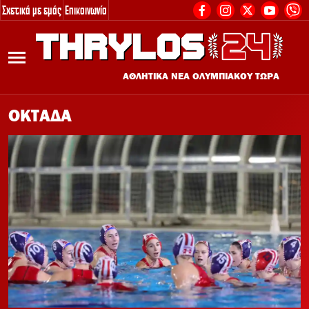
Σχετικά με εμάς
Επικοινωνία
2
ΔΗΓΟΙ
ΡΟΣΤ
ΑΘΛΗΤΙΚΑ ΝΕΑ ΟΛΥΜΠΙΑΚΟΥ ΤΩΡΑ
ΤΑ ΡΟΣΤΕΡ ΟΛΩΝ Τ
ine Casino Εξωτερικου
ΟΚΤΑΔΑ
Ποδόσφαιρο
 τα Online Casino
Μπάσκετ
νουργια Online Casino
Μπάσκετ Γυν
ινο Χωρις Ταυτοποιηση
Βόλεϊ
ιχηματικες Εταιριες
Βόλεϊ Γυναικ
ες Στοιχηματικες Εταιριες
Πόλο Ανδρών
coin Καζίνο
Πόλο Γυναικ
e για Ποκερ