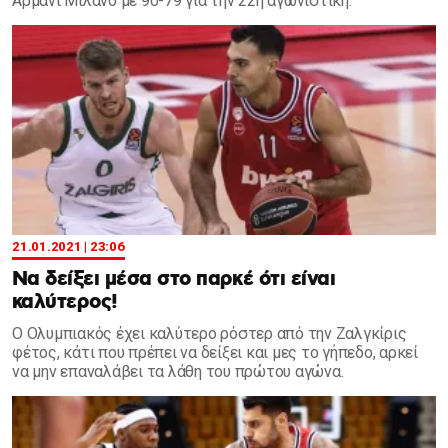
Αρμάνι Μιλάνο με 90-79 για την 22η αγωνιστική.
21.01.2021 | 23:06
Να δείξει μέσα στο παρκέ ότι είναι
καλύτερος!
Ο Ολυμπιακός έχει καλύτερο ρόστερ από την Ζαλγκίρις
φέτος, κάτι που πρέπει να δείξει και μες το γήπεδο, αρκεί
να μην επαναλάβει τα λάθη του πρώτου αγώνα.