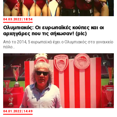
04.03.2022 | 18:54
Ολυμπιακός: Οι ευρωπαϊκές κούπες και οι
αρχηγάρες που τις σήκωσαν! (pic)
Από το 2014, 5 ευρωπαϊκά έχει ο Ολυμπιακός στο γυναικείο
πόλο...
04.01.2022 | 14:49