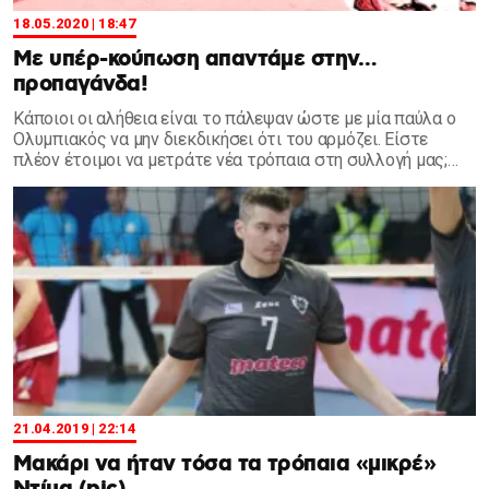
18.05.2020 | 18:47
Με υπέρ-κούπωση απαντάμε στην…
προπαγάνδα!
Κάποιοι οι αλήθεια είναι το πάλεψαν ώστε με μία παύλα ο
Ολυμπιακός να μην διεκδικήσει ότι του αρμόζει. Είστε
πλέον έτοιμοι να μετράτε νέα τρόπαια στη συλλογή μας;
Γράφει ο Πάρης Τσιλιώτης...
21.04.2019 | 22:14
Μακάρι να ήταν τόσα τα τρόπαια «μικρέ»