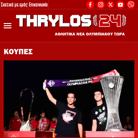
Σχετικά με εμάς
Επικοινωνία
2
ΔΗΓΟΙ
ΡΟΣΤ
ΑΘΛΗΤΙΚΑ ΝΕΑ ΟΛΥΜΠΙΑΚΟΥ ΤΩΡΑ
ΤΑ ΡΟΣΤΕΡ ΟΛΩΝ Τ
ine Casino Εξωτερικου
ΚΟΥΠΕΣ
Ποδόσφαιρο
 τα Online Casino
Μπάσκετ
νουργια Online Casino
Μπάσκετ Γυν
ινο Χωρις Ταυτοποιηση
Βόλεϊ
ιχηματικες Εταιριες
Βόλεϊ Γυναικ
ες Στοιχηματικες Εταιριες
Πόλο Ανδρών
coin Καζίνο
Πόλο Γυναικ
e για Ποκερ