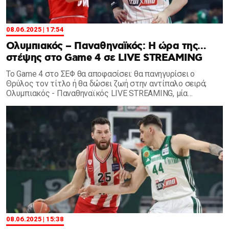
08.06.2025 | 17:54
Ολυμπιακός – Παναθηναϊκός: Η ώρα της…
στέψης στο Game 4 σε LIVE STREAMING
Το Game 4 στο ΣΕΦ θα αποφασίσει: θα πανηγυρίσει ο
Θρύλος τον τίτλο ή θα δώσει ζωή στην αντίπαλο σειρά;
Ολυμπιακός - Παναθηναϊκός LIVE STREAMING, μία
σπουδαία αναμέτρηση...
08.06.2025 | 15:38