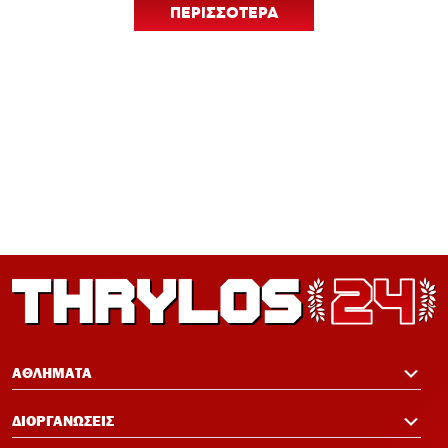
ΠΕΡΙΣΣΟΤΕΡΑ
12:33
Ολυμπιακός: Ρεκόρ πώλησης Αντρέ
Λουίς και τρεις νέες μεταγραφικές
ανάγκες
ΑΘΛΗΜΑΤΑ
ΔΙΟΡΓΑΝΩΣΕΙΣ