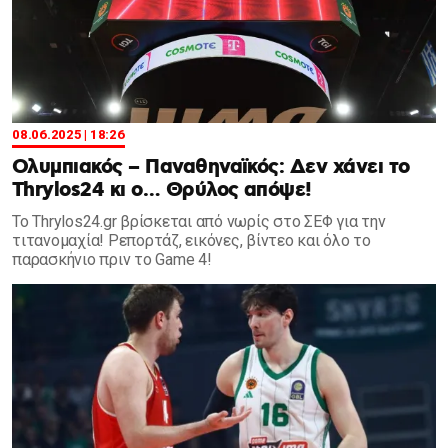
08.06.2025 | 18:26
Ολυμπιακός – Παναθηναϊκός: Δεν χάνει το
Thrylos24 κι ο… Θρύλος απόψε!
Το Thrylos24.gr βρίσκεται από νωρίς στο ΣΕΦ για την
τιτανομαχία! Ρεπορτάζ, εικόνες, βίντεο και όλο το
παρασκήνιο πριν το Game 4!