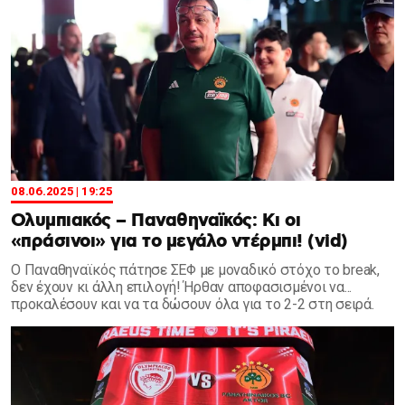
08.06.2025 | 19:25
Ολυμπιακός – Παναθηναϊκός: Κι οι
«πράσινοι» για το μεγάλο ντέρμπι! (vid)
Ο Παναθηναϊκός πάτησε ΣΕΦ με μοναδικό στόχο το break,
δεν έχουν κι άλλη επιλογή! Ήρθαν αποφασισμένοι να...
προκαλέσουν και να τα δώσουν όλα για το 2-2 στη σειρά.