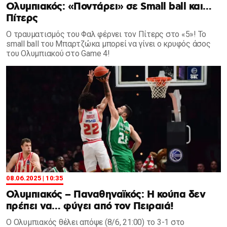
Ολυμπιακός: «Ποντάρει» σε Small ball και…
Πίτερς
Ο τραυματισμός του Φαλ φέρνει τον Πίτερς στο «5»! Το
small ball του Μπαρτζώκα μπορεί να γίνει ο κρυφός άσος
του Ολυμπιακού στο Game 4!
08.06.2025 | 10:35
Ολυμπιακός – Παναθηναϊκός: Η κούπα δεν
πρέπει να… φύγει από τον Πειραιά!
Ο Ολυμπιακός θέλει απόψε (8/6, 21:00) το 3-1 στο