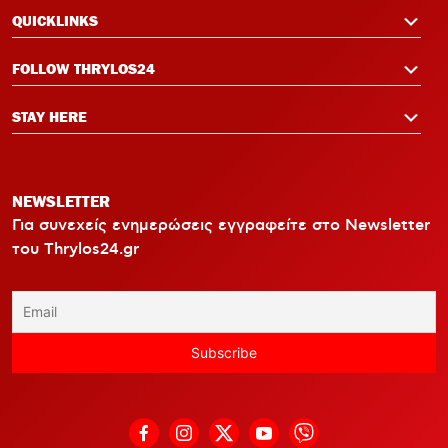
QUICKLINKS
FOLLOW THRYLOS24
STAY HERE
NEWSLETTER
Για συνεχείς ενημερώσεις εγγραφείτε στο Newsletter
του Thrylos24.gr