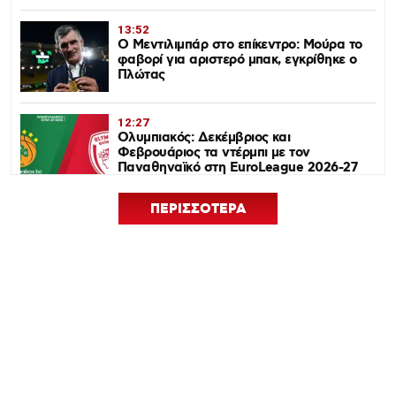
13:52
Ο Μεντιλιμπάρ στο επίκεντρο: Μούρα το
φαβορί για αριστερό μπακ, εγκρίθηκε ο
Πλώτας
12:27
Ολυμπιακός: Δεκέμβριος και
Φεβρουάριος τα ντέρμπι με τον
Παναθηναϊκό στη EuroLeague 2026-27
ΠΕΡΙΣΣΟΤΕΡΑ
12:24
Euroleague Basketball+: Το ψηφιακό
σπίτι του ευρωπαϊκού μπάσκετ ανοίγει
τον Σεπτέμβριο
12:21
Ισόπαλος 0-0 ο Ολυμπιακός – Η ρεβάνς
με Νάιμεχεν κρίνει την πρόκριση