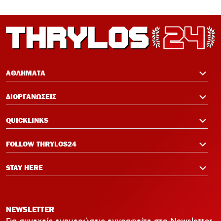
12:19
Πανό μνήμης για τους πυροσβέστες στο
Φάληρο πριν το Ολυμπιακός-Νάιμεχεν
12:14
Σαλάχ-Εντίν στον Ολυμπιακό:
Επικοινώνησε με Ελ Κααμπί και
ΑΘΛΗΜΑΤΑ
Μεντιλίμπαρ
ΔΙΟΡΓΑΝΩΣΕΙΣ
QUICKLINKS
FOLLOW THRYLOS24
STAY HERE
NEWSLETTER
Για συνεχείς ενημερώσεις εγγραφείτε στο Newsletter