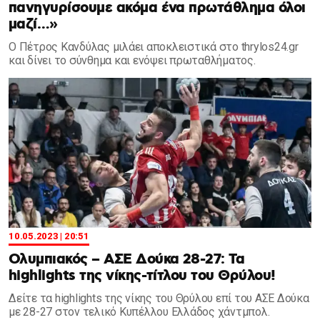
πανηγυρίσουμε ακόμα ένα πρωτάθλημα όλοι
μαζί…»
Ο Πέτρος Κανδύλας μιλάει αποκλειστικά στο thrylos24.gr
και δίνει το σύνθημα και ενόψει πρωταθλήματος.
10.05.2023 | 20:51
Ολυμπιακός – ΑΣΕ Δούκα 28-27: Τα
highlights της νίκης-τίτλου του Θρύλου!
Δείτε τα highlights της νίκης του Θρύλου επί του ΑΣΕ Δούκα
με 28-27 στον τελικό Κυπέλλου Ελλάδος χάντμπολ.