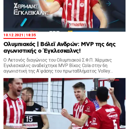
10.12.2021 | 18:35
Ολυμπιακός | Βόλεϊ Ανδρών: MVP της 6ης
αγωνιστικής ο Έγκλεσκαλνς!
Ο Λετονός διαγώνιος του Ολυμπιακού Σ.Φ.Π. Χέρμανς
Έγκλεσκαλνς αναδείχτηκε MVP Βίκος Cola στην 6η
αγωνιστική της Α΄φάσης του πρωταθλήματος Volley
League 2021-22.