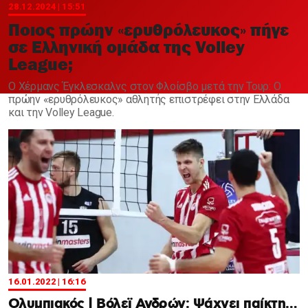
Χαντμπολ
28.12.2024 | 15:51
Ποιος πρώην «ερυθρόλευκος» πήγε
σε Ελληνική ομάδα της Volley
League;
Ο Χέρμανς Έγκλεσκαλνς στον Φλοίσβο μετά την Τουρ: Ο
πρώην «ερυθρόλευκος» αθλητής επιστρέφει στην Ελλάδα
και την Volley League.
16.01.2022 | 16:16
Ολυμπιακός | Βόλεϊ Ανδρών: Ψάχνει παίκτη…