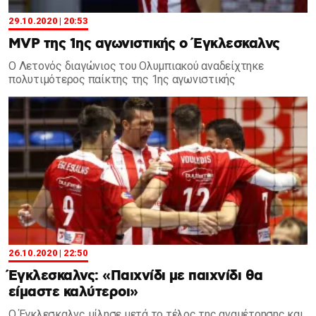
29.10.2020 | 20:53
ΜVP της 1ης αγωνιστικής ο Έγκλεσκαλνς
Ο Λετονός διαγώνιος του Ολυμπιακού αναδείχτηκε
πολυτιμότερος παίκτης της 1ης αγωνιστικής
26.10.2020 | 22:50
Έγκλεσκαλνς: «Παιχνίδι με παιχνίδι θα
είμαστε καλύτεροι»
Ο Έγκλεσκαλνς μίλησε μετά το τέλος της αναμέτρησης και