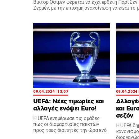
Βίκτορ Οσίμεν φέρεται να έχει έρθει η Παρί Σεν
Ζερμέν, με την επίσημη ανακοίνωση να είναι το 
που απομένει σύμφωνα με ρεπορτάζ από την Ιτα
09.04.2024 | 13:07
09.04.2024 
UEFA: Νέες τιμωρίες και
Αλλαγέ
αλλαγές ενόψει Euro!
και Eur
σεζόν
Η UEFA ενημέρωσε τις ομάδες
πως οι διαμαρτυρίες παικτών
Η UEFA δη
προς τους διαιτητές την ώρα ενός
κανονισμ
αγώνα στο Euro, θα τιμωρούνται.
διοργανώσ