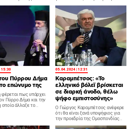
σεζόν.
συνέντευξη του.
| 15:30
05.04.2024 | 12:31
 του Πύρρου Δήμα
Καραμπέτσος: «Το
το επώνυμο της
ελληνικό βόλεϊ βρίσκεται
σε διαρκή άνοδο, θέλω
 φέρεται πως υπάρχει
ψήφο εμπιστοσύνης»
ον Πύρρο Δήμα και την
η οποία άλλαξε το
O Γιώργος Καραμπέτσος ανέφερε
ς.
ότι θα είναι ξανά υποψήφιος για
την προεδρία της Ομοσπονδίας
στις εκλογές του Σεπτεμβρίου.