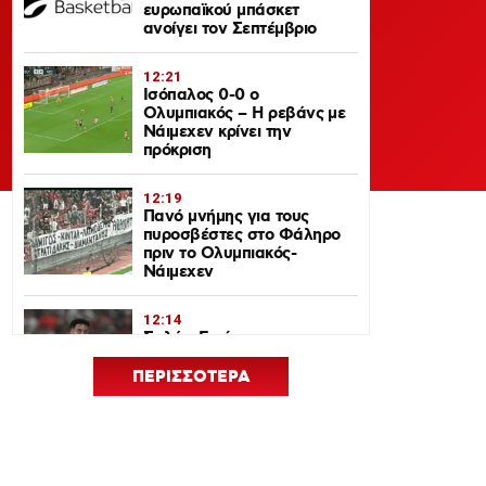
ευρωπαϊκού μπάσκετ
ανοίγει τον Σεπτέμβριο
12:21
Ισόπαλος 0-0 ο
Ολυμπιακός – Η ρεβάνς με
Νάιμεχεν κρίνει την
πρόκριση
12:19
Πανό μνήμης για τους
πυροσβέστες στο Φάληρο
πριν το Ολυμπιακός-
Νάιμεχεν
12:14
Σαλάχ-Εντίν στον
Ολυμπιακό: Επικοινώνησε
με Ελ Κααμπί και
ΠΕΡΙΣΣΟΤΕΡΑ
Μεντιλίμπαρ
12:33
Ολυμπιακός: Ρεκόρ
πώλησης Αντρέ Λουίς και