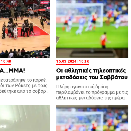
| 10:48
16.03.2024 | 10:16
ΒΑ…ΜΜΑ!
Οι αθλητικές τηλεοπτικές
μεταδόσεις του Σαββάτου
 μετατράπηκε το παρκέ,
ίδι των Ρόκετς με τους
Πλήρη αγωνιστική δράση
δεύτηκε απο το σοβαρό
περιλαμβάνει το πρόγραμμα με τις
 ανάμεσα στον Νταν και
αθλητικές μεταδόσεις της ημέρας,
καθώς ξεκινούν τα play out για την
super league, αλλά έχει και πολύ
μπασκετάκι.