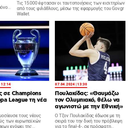
Τις 15.000 έφτασαν οι ταυτοποιήσεις των εισιτηρίων
μόνο
από τους φιλάθλους, μέσω της εφαρμογής του Gov.gr
λία.
Wallet.
| 12:14
07.04.2024 | 13:30
ς σε Champions
Πουλακίδας: «Θαυμάζω
opa League τη νέα
τον Ολυμπιακό, θέλω να
αγωνιστώ με την Εθνική»
μοσίευσε τους νέους
Ο Τζον Πουλακίδας έδωσε με τη
ούς των ευρωπαϊκών
σειρά του την δική του πρόβλεψη
εων ενόψει της
για το final-4-, σε πρόσφατη