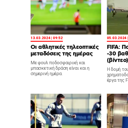
13.03.2024 | 09:52
05.03.2024 
Οι αθλητικές τηλεοπτικές
FIFA: Π
μεταδόσεις της ημέρας
-30 βαθ
(βίντεο
Με φουλ ποδοσφαιρική και
μπασκετική δράση είναι και η
Η δομή το
σημερινή ημέρα.
χρηματοδο
έργα της F
ποδόσφαιρ
εξαιρετικ