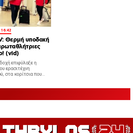
| 16:42
V: Θερμή υποδοχή
 πρωταθλήτριες
! (vid)
δοχή επιφύλαξε η
του ερασιτέχνη
ύ, στα κορίτσια που
ν την κορυφή της
στο πόλο. Πρώτα στο
ο και στη συνέχεια στο
η, σε αναγνώριση του
 θριάμβου.