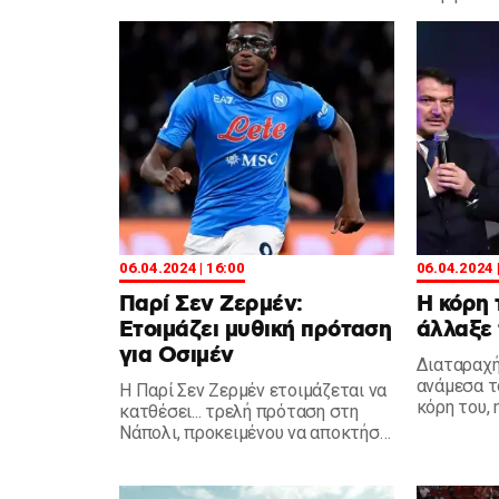
επόμενης 
06.04.2024 | 16:00
06.04.2024 
Παρί Σεν Ζερμέν:
H κόρη
Ετοιμάζει μυθική πρόταση
άλλαξε 
για Οσιμέν
Διαταραχή
ανάμεσα τ
Η Παρί Σεν Ζερμέν ετοιμάζεται να
κόρη του, 
κατθέσει... τρελή πρόταση στη
επίθετο τη
Νάπολι, προκειμένου να αποκτήσει
τον Βίκτορ Οσιμέν.