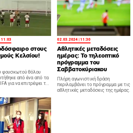
| 11:03
02.03.2024 | 11:30
οδόσφαιρο στους
Αθλητικές μεταδόσεις
μούς Κελσίου!
ημέρας: Το τηλεοπτικό
)
πρόγραμμα του
Σαββατοκύριακου
υ φουσκωτού θόλου
τήθηκε από ένα από τα
Πλήρη αγωνιστική δράση
IFA για να επιτρέψει το
περιλαμβάνει το πρόγραμμα με τις
ο να παίζεται σε
αθλητικές μεταδόσεις της ημέρας.
ά χαμηλές θερμοκρασίες.